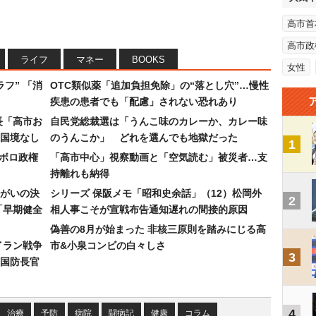
高市首
高市政
ライフ
マネー
BOOKS
女性
フ” 「消
OTC類似薬「追加負担免除」の“落とし穴”…慢性
疾患の患者でも「配慮」されない恐れあり
長「高市お
自民党総裁選は「うんこ味のカレーか、カレー味
国境なし
のうんこか」 どれを選んでも地獄だった
1
なボロ政権
「高市中心」視察動画と「空気読む」被災者…支
持離れも納得
まがいの決
シリーズ 保阪メモ「昭和史余話」（12）松岡外
2
「早期健全
相人事こそが宣戦布告通知遅れの間接的原因
偽善の8月が始まった 非核三原則を踏みにじる高
イラン戦争
市&小泉コンビの白々しさ
3
国防長官
4
治療
予防
病院
闘病記
健康
コラム