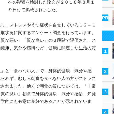
への影響を検討した論文が２０１８年８月１
９日付で掲載されました。
PR
住し、
ストレス
やうつ症状を自覚している１２～１
摂取状況に関するアンケート調査を行っています。
「質が悪い」「質が良い」の３段階で評価され、ス
的健康、気分や感情など、健康に関連した生活の質
1
。
」と「食べない人」で、身体的健康、気分や感
2
見られず、むしろ朝食を食べない人の方がストレス
示されました。他方で朝食の質については、「非常
3
「質の良い」朝食で身体的健康、気分や感情、知覚
計学的にも有意に良好であることが示されていま
4