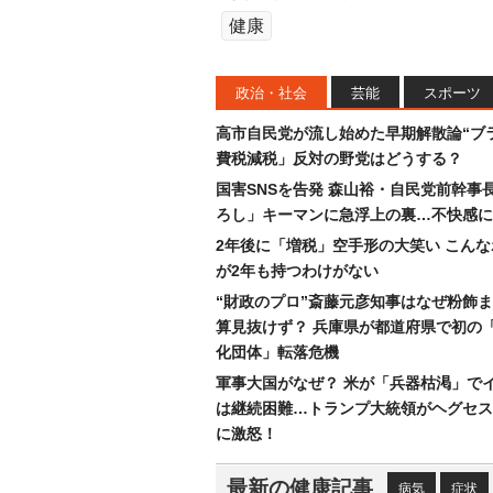
健康
政治・社会
芸能
スポーツ
高市自民党が流し始めた早期解散論“ブラ
費税減税」反対の野党はどうする？
国害SNSを告発 森山裕・自民党前幹事
ろし」キーマンに急浮上の裏…不快感に
2年後に「増税」空手形の大笑い こん
が2年も持つわけがない
“財政のプロ”斎藤元彦知事はなぜ粉飾
算見抜けず？ 兵庫県が都道府県で初の
化団体」転落危機
軍事大国がなぜ？ 米が「兵器枯渇」で
は継続困難…トランプ大統領がヘグセス
に激怒！
最新の健康記事
病気
症状