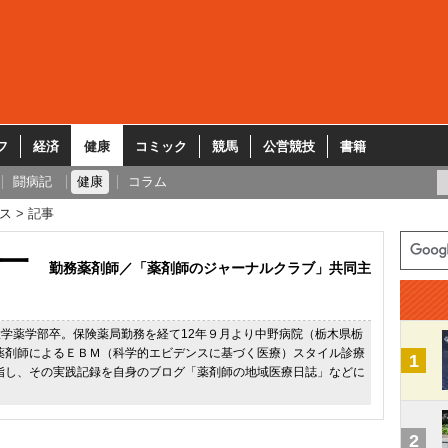
フ
経済
健康
コミック
競馬
公営競技
書籍
闘病記
健康
コラム
ス
記事
一
勤務薬剤師／「薬剤師のジャーナルクラブ」共同主
学薬学部卒。保険薬局勤務を経て12年９月より中野病院（栃木県栃
薬剤師によるＥＢＭ（科学的エビデンスに基づく医療）スタイル診療
1
指し、その実践記録を自身のブログ「薬剤師の地域医療日誌」などに
。
2