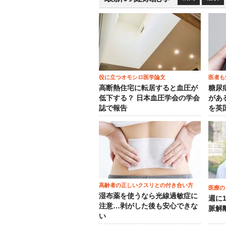
役に立つオモシロ医学論文
医者も
高断熱住宅に転居すると血圧が
糖尿
低下する？ 日本血圧学会の学会
がある
誌で報告
を英
高齢者の正しいクスリとの付き合い方
医療の
湿布薬を使うなら光線過敏症に
週に
注意…剥がした後も安心できな
脈解
い