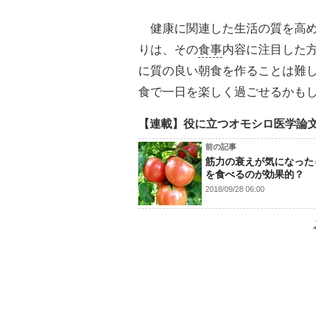
健康に関連した生活の質を高め
りは、その
食事
内容に注目した
に質の良い朝食を作ることは難
食で一日を楽しく過ごせるかも
【連載】役に立つオモシロ医学論
前の記事
筋力の衰えが気になった
を食べるのが効果的？
2018/09/28 06:00