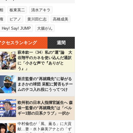
相
板東英二
清水アキラ
権
ピアノ
黄川田仁志
高橋成美
Hey! Say! JUMP
大腸がん
アクセスランキング
週間
萩本欽一〈34〉私の“運”論 大
谷翔平のカネを使い込んだ通訳
に「小さな声で『ありがと
う』」
新庄監督の“再就職先”に挙がる
まさかの球団 采配に賛否もチー
ムのテコ入れ役にうってつけ
欧州初の日本人指揮官誕生へ 森
保一監督の“再就職先”は「ベル
ギー1部の日系クラブ」一択か
中村倫也が「風、薫る」に大貢
献…妻・水卜麻美アナとの「ず