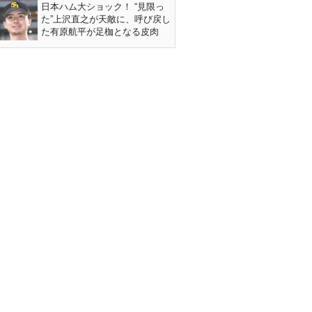
日本ハム大ショック！ “見限っ
た”上沢直之が天敵に、呼び戻し
た有原航平が足枷となる皮肉