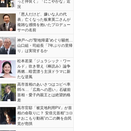
っと仲良く」「にこやかな」近
況
「恩人だけど、嫌いな人の代
表」亡くなった板東英二さんが
複雑な感情を抱いたプロデュー
サーの名前
神戸への“聖地帰還”めぐり騒然…
山口組・司組長「7年ぶりの里帰
り」は実現するか
松本若菜「ジュラシック・ワー
ルド」吹き替え《棒読み》論争
再燃…暗雲漂う主演ドラマに新
たな逆風
高市首相のあいさつはコピペ率
85％…「広島への思い」石破前
首相・愛子内親王とは絶望的格
差
高市官邸「被災地利用PV」が首
相の命取りに？ 安倍元首相“コロ
ナおこもり動画”の二の舞を自民
党が危惧