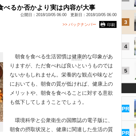
食べるか否かより実は内容が大事
公開日：
2018/10/05 06:00
更新日：
2018/10/05 06:00
3
>> バックナンバー
印刷
4
朝食を食べる生活習慣は
健康
的な印象があ
りますが、ただ食べれば良いというものでは
5
ないかもしれません。栄養的な観点や味など
においても、朝食の質が低ければ、健康上の
メリットや、朝食を食べることに対する意欲
も低下してしまうことでしょう。
PR
環境科学と公衆衛生の国際誌の電子版に、
朝食の摂取状況と、健康に関連した生活の質
PR