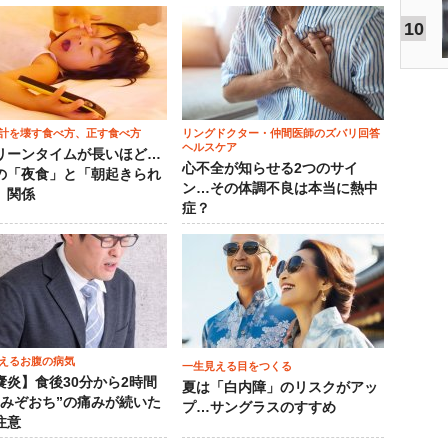
10
計を壊す食べ方、正す食べ方
リングドクター・仲間医師のズバリ回答
ヘルスケア
リーンタイムが長いほど…
心不全が知らせる2つのサイ
の「夜食」と「朝起きられ
ン…その体調不良は本当に熱中
」関係
症？
えるお腹の病気
一生見える目をつくる
嚢炎】食後30分から2時間
夏は「白内障」のリスクがアッ
“みぞおち”の痛みが続いた
プ…サングラスのすすめ
注意