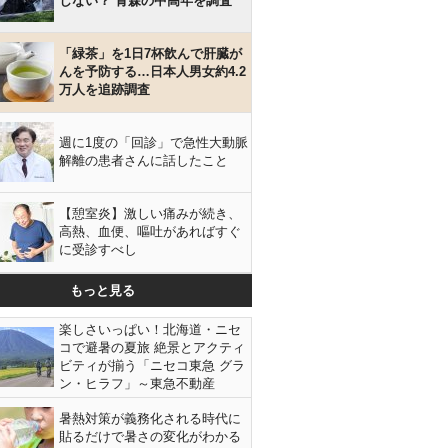
しない？ 青森の中高年を調査
「緑茶」を1日7杯飲んで肝臓が
んを予防する…日本人男女約4.2
万人を追跡調査
週に1度の「回診」で急性大動脈
解離の患者さんに話したこと
【憩室炎】激しい痛みが続き、
高熱、血便、嘔吐があればすぐ
に受診すべし
もっと見る
楽しさいっぱい！北海道・ニセ
コで避暑の夏旅 絶景とアクティ
ビティが揃う「ニセコ東急 グラ
ン・ヒラフ」～東急不動産
暑熱対策が義務化される時代に
貼るだけで暑さの変化がわかる