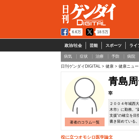
6.6万
18.5万
政治/社会
芸能
スポーツ
ライ
病気
症状
治療
予防
病院
日刊ゲンダイDIGITAL
健康
健康ニュー
青島周
宰
２００４年城西大
木市）に勤務。“
支援”の確立を目
書き留めている
著者のコラム一覧
役に立つオモシロ医学論文