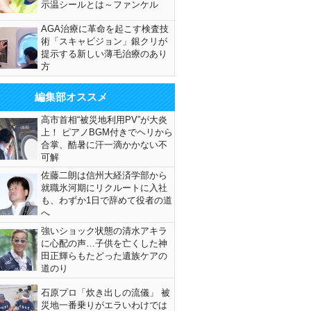
示温シールとは～ファンケル
AGA治療に革命を起こす検査技
術「スキャビジョン」銀クリが
提示する新しい薄毛治療のあり
方
編集部オススメ
高市首相“被災地利用PV”が大炎
上！ ピアノBGM付きでヘリから
合掌、酷暑に汗一滴かかない不
可解
佐藤二朗は信州大経済学部から
就職氷河期にリクルートに入社
も、わずか1日で辞めて役者の道
へ
強いショック状態の清水アキラ
に心配の声…子供を亡くした神
田正輝らもたどった遺族ケアの
道のり
石原プロ「炊き出しの流儀」 被
災地一番乗りがエラいわけでは