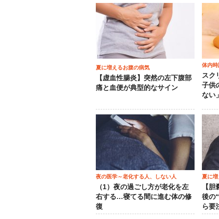
体内時
夏に増えるお腹の病気
スク
【虚血性腸炎】突然の左下腹部
子供
痛と血便が典型的なサイン
ない
夜の医学～老化する人、しない人
夏に増
（1）夜の過ごし方が老化を左
【胆
右する…寝てる間に進む体の修
後の
復
ら要