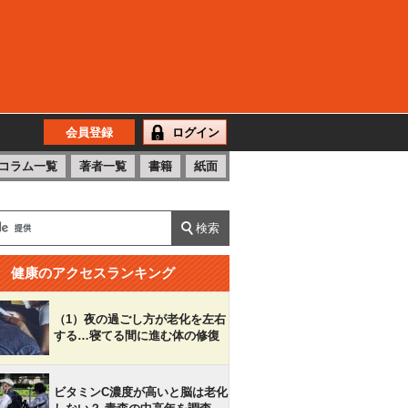
会員登録
ログイン
コラム一覧
著者一覧
書籍
紙面
健康のアクセスランキング
（1）夜の過ごし方が老化を左右
する…寝てる間に進む体の修復
ビタミンC濃度が高いと脳は老化