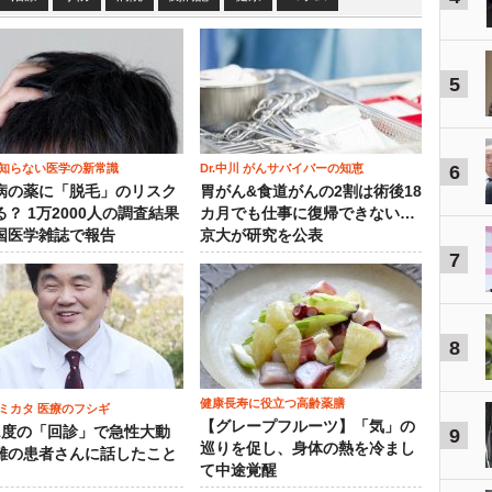
5
知らない医学の新常識
Dr.中川 がんサバイバーの知恵
6
病の薬に「脱毛」のリスク
胃がん&食道がんの2割は術後18
？ 1万2000人の調査結果
カ月でも仕事に復帰できない…
国医学雑誌で報告
京大が研究を公表
7
8
健康長寿に役立つ高齢薬膳
ミカタ 医療のフシギ
【グレープフルーツ】「気」の
1度の「回診」で急性大動
9
巡りを促し、身体の熱を冷まし
離の患者さんに話したこと
て中途覚醒