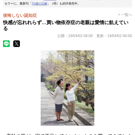
セラーに。最新刊「
70歳の正解
」（同）も好評発売中。
> 一覧へ
後悔しない認知症
快感が忘れれらず…買い物依存症の老親は愛情に飢えてい
る
公開：
19/04/02 06:00
更新：
19/04/02 06:00