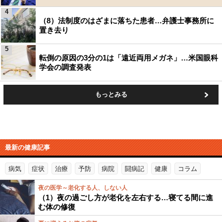
4
（8）法制度のはざまに落ちた患者…弁護士事務所に
置き去り
5
転倒の原因の3分の1は「遠近両用メガネ」…米国眼科
学会の調査発表
もっとみる
最新の健康記事
病気
症状
治療
予防
病院
闘病記
健康
コラム
夜の医学～老化する人、しない人
（1）夜の過ごし方が老化を左右する…寝てる間に進
む体の修復