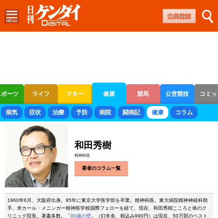
スポーツ
ライフ
マネー
健康
競馬
公営競技
コミッ
ボートレース
競輪
オートレース
病気
症状
治療
予防
病院
闘病記
健康
コラム
和田秀樹
精神科医
著者のコラム一覧
1960年6月、大阪府出身。85年に東京大学医学部を卒業。精神科医。東大病院精神神経科助
手、米カール・メニンガー精神医学校国際フェローを経て、現在、和田秀樹こころと体のク
リニック院長。著書多数。「
80歳の壁
」（幻冬舎、税込み990円）は現在、50万部のベスト