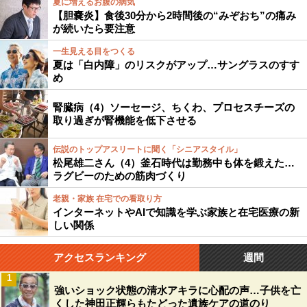
夏に増えるお腹の病気
【胆嚢炎】食後30分から2時間後の“みぞおち”の痛み
が続いたら要注意
一生見える目をつくる
夏は「白内障」のリスクがアップ…サングラスのすす
め
腎臓病（4）ソーセージ、ちくわ、プロセスチーズの
取り過ぎが腎機能を低下させる
伝説のトップアスリートに聞く「シニアスタイル」
松尾雄二さん（4）釜石時代は勤務中も体を鍛えた…
ラグビーのための筋肉づくり
老親・家族 在宅での看取り方
インターネットやAIで知識を学ぶ家族と在宅医療の新
しい関係
アクセスランキング
週間
1
強いショック状態の清水アキラに心配の声…子供を亡
くした神田正輝らもたどった遺族ケアの道のり