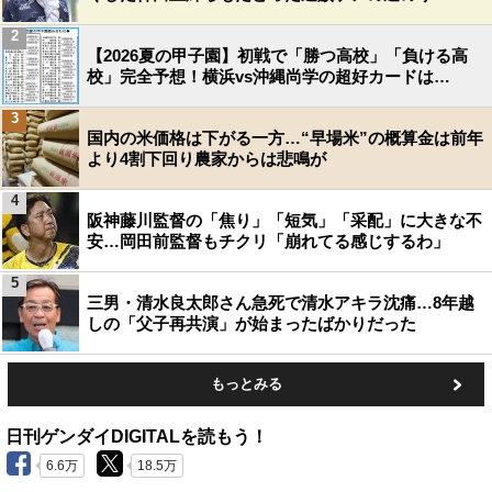
2
【2026夏の甲子園】初戦で「勝つ高校」「負ける高
校」完全予想！横浜vs沖縄尚学の超好カードは…
3
国内の米価格は下がる一方…“早場米”の概算金は前年
より4割下回り農家からは悲鳴が
4
阪神藤川監督の「焦り」「短気」「采配」に大きな不
安…岡田前監督もチクリ「崩れてる感じするわ」
5
三男・清水良太郎さん急死で清水アキラ沈痛…8年越
しの「父子再共演」が始まったばかりだった
もっとみる
日刊ゲンダイDIGITALを読もう！
6.6万
18.5万