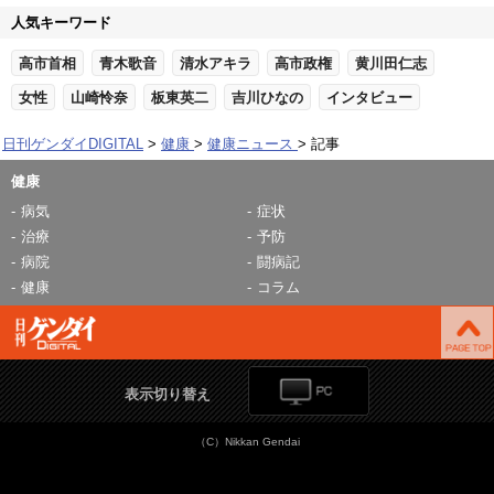
人気キーワード
高市首相
青木歌音
清水アキラ
高市政権
黄川田仁志
女性
山崎怜奈
板東英二
吉川ひなの
インタビュー
日刊ゲンダイDIGITAL
健康
健康ニュース
記事
健康
病気
症状
治療
予防
病院
闘病記
健康
コラム
表示切り替え
（C）Nikkan Gendai