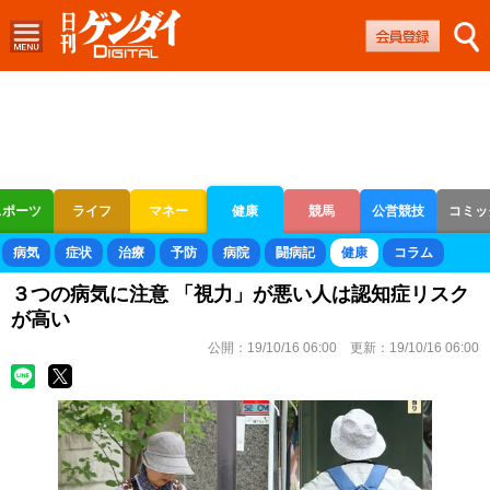
スポーツ
ライフ
マネー
健康
競馬
公営競技
コミッ
ボートレース
競輪
オートレース
病気
症状
治療
予防
病院
闘病記
健康
コラム
３つの病気に注意 「視力」が悪い人は認知症リスク
が高い
公開：
19/10/16 06:00
更新：
19/10/16 06:00