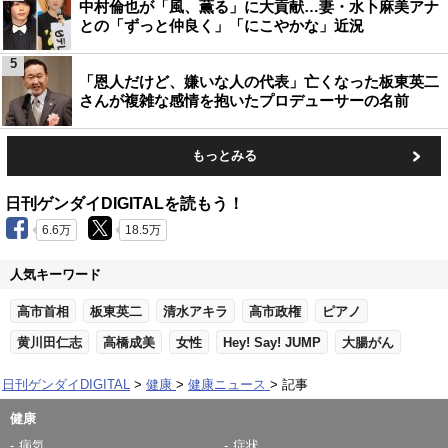
中村倫也が「風、薫る」に大貢献…妻・水卜麻美アナ
との「ずっと仲良く」「にこやかな」近況
5
「恩人だけど、嫌いな人の代表」亡くなった板東英二
さんが複雑な感情を抱いたプロデューサーの名前
もっとみる
日刊ゲンダイDIGITALを読もう！
6.6万
18.5万
人気キーワード
高市首相
板東英二
清水アキラ
高市政権
ピアノ
黄川田仁志
高橋成美
女性
Hey! Say! JUMP
大腸がん
日刊ゲンダイDIGITAL
健康
健康ニュース
記事
健康
病気
症状