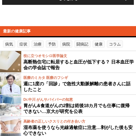
最新の健康記事
病気
症状
治療
予防
病院
闘病記
健康
コラム
役に立つオモシロ医学論文
高断熱住宅に転居すると血圧が低下する？ 日本血圧学
会の学会誌で報告
医療のミカタ 医療のフシギ
週に1度の「回診」で急性大動脈解離の患者さんに話
したこと
Dr.中川 がんサバイバーの知恵
胃がん&食道がんの2割は術後18カ月でも仕事に復帰
できない…京大が研究を公表
高齢者の正しいクスリとの付き合い方
湿布薬を使うなら光線過敏症に注意…剥がした後も安
心できない