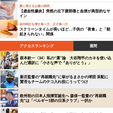
夏に増えるお腹の病気
【虚血性腸炎】突然の左下腹部痛と血便が典型的なサ
イン
体内時計を壊す食べ方、正す食べ方
スクリーンタイムが長いほど…子供の「夜食」と「朝
起きられない」関係
アクセスランキング
週間
1
萩本欽一〈34〉私の“運”論 大谷翔平のカネを使い込
んだ通訳に「小さな声で『ありがとう』」
2
新庄監督の“再就職先”に挙がるまさかの球団 采配に
賛否もチームのテコ入れ役にうってつけ
3
欧州初の日本人指揮官誕生へ 森保一監督の“再就職
先”は「ベルギー1部の日系クラブ」一択か
4