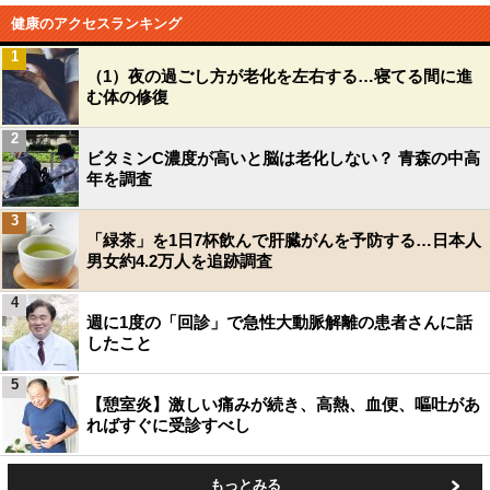
健康のアクセスランキング
1
（1）夜の過ごし方が老化を左右する…寝てる間に進
む体の修復
2
ビタミンC濃度が高いと脳は老化しない？ 青森の中高
年を調査
3
「緑茶」を1日7杯飲んで肝臓がんを予防する…日本人
男女約4.2万人を追跡調査
4
週に1度の「回診」で急性大動脈解離の患者さんに話
したこと
5
【憩室炎】激しい痛みが続き、高熱、血便、嘔吐があ
ればすぐに受診すべし
もっとみる