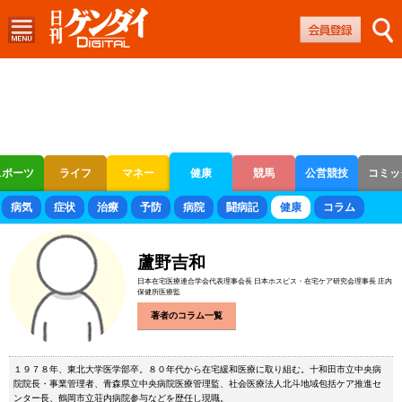
スポーツ
ライフ
マネー
健康
競馬
公営競技
コミッ
ボートレース
競輪
オートレース
病気
症状
治療
予防
病院
闘病記
健康
コラム
蘆野吉和
日本在宅医療連合学会代表理事会長 日本ホスピス・在宅ケア研究会理事長 庄内
保健所医療監
著者のコラム一覧
１９７８年、東北大学医学部卒。８０年代から在宅緩和医療に取り組む。十和田市立中央病
院院長・事業管理者、青森県立中央病院医療管理監、社会医療法人北斗地域包括ケア推進セ
ンター長、鶴岡市立荘内病院参与などを歴任し現職。