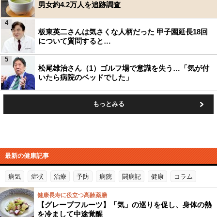
男女約4.2万人を追跡調査
4
板東英二さんは気さくな人柄だった 甲子園延長18回
について質問すると…
5
松尾雄治さん（1）ゴルフ場で意識を失う…「気が付
いたら病院のベッドでした」
もっとみる
最新の健康記事
病気
症状
治療
予防
病院
闘病記
健康
コラム
健康長寿に役立つ高齢薬膳
【グレープフルーツ】「気」の巡りを促し、身体の熱
を冷まして中途覚醒