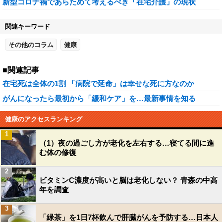
新型コロナ禍であらためて考えるべき「在宅介護」の現状
関連キーワード
その他のコラム
健康
■関連記事
在宅死は全体の1割 「病院で延命」は幸せな死に方なのか
がんになったら最初から「緩和ケア」を…最新事情を知る
健康のアクセスランキング
1
（1）夜の過ごし方が老化を左右する…寝てる間に進
む体の修復
2
ビタミンC濃度が高いと脳は老化しない？ 青森の中高
年を調査
3
「緑茶」を1日7杯飲んで肝臓がんを予防する…日本人