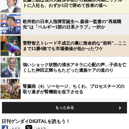
トに入社も、わずか1日で辞めて役者の道へ
2
欧州初の日本人指揮官誕生へ 森保一監督の“再就職
先”は「ベルギー1部の日系クラブ」一択か
3
菅野智之トレード不成立の裏に致命的な“前科”…ここ
まで11勝4敗でも市場価値が低かったワケ
4
強いショック状態の清水アキラに心配の声…子供を亡
くした神田正輝らもたどった遺族ケアの道のり
5
腎臓病（4）ソーセージ、ちくわ、プロセスチーズの
取り過ぎが腎機能を低下させる
もっとみる
日刊ゲンダイDIGITALを読もう！