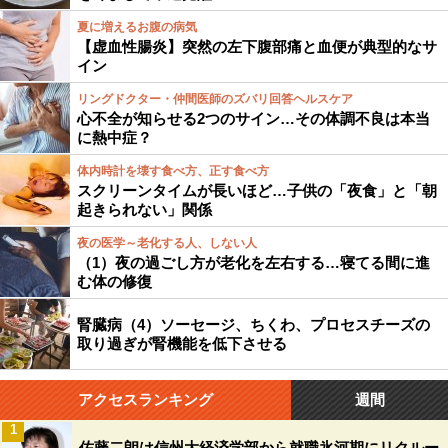
夏に増えるお腹の病気
【虚血性腸炎】突然の左下腹部痛と血便が典型的なサ
イン
リングドクター・仲間医師のズバリ回答ヘルスケア
心不全が知らせる2つのサイン…その体調不良は本当
に熱中症？
体内時計を壊す食べ方、正す食べ方
スクリーンタイムが長いほど…子供の「夜食」と「朝
起きられない」関係
夜の医学～老化する人、しない人
（1）夜の過ごし方が老化を左右する…寝てる間に進
む体の修復
腎臓病（4）ソーセージ、ちくわ、プロセスチーズの
取り過ぎが腎機能を低下させる
アクセスランキング
週間
1
佐藤二朗は信州大経済学部から就職氷河期にリクルー