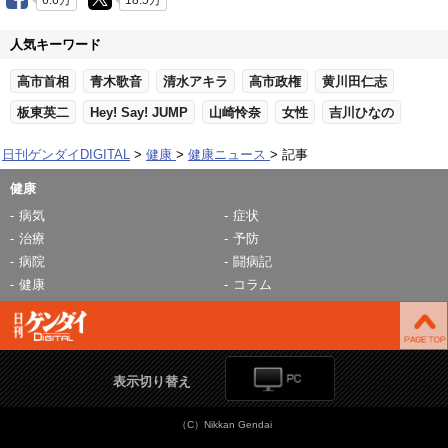
6.6万
18.5万
人気キーワード
高市首相
青木歌音
清水アキラ
高市政権
黄川田仁志
板東英二
Hey! Say! JUMP
山崎怜奈
女性
吉川ひなの
日刊ゲンダイDIGITAL
健康
健康ニュース
記事
健康
病気
症状
治療
予防
病院
闘病記
健康
コラム
表示切り替え
（C）Nikkan Gendai