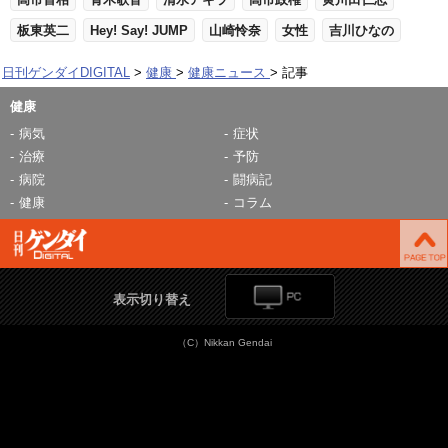
板東英二
Hey! Say! JUMP
山崎怜奈
女性
吉川ひなの
日刊ゲンダイDIGITAL
健康
健康ニュース
記事
健康
病気
症状
治療
予防
病院
闘病記
健康
コラム
表示切り替え
（C）Nikkan Gendai