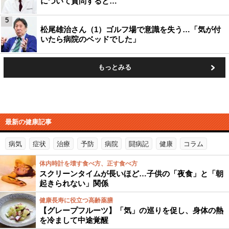
について質問すると…
5
松尾雄治さん（1）ゴルフ場で意識を失う…「気が付
いたら病院のベッドでした」
もっとみる
最新の健康記事
病気
症状
治療
予防
病院
闘病記
健康
コラム
体内時計を壊す食べ方、正す食べ方
スクリーンタイムが長いほど…子供の「夜食」と「朝
起きられない」関係
健康長寿に役立つ高齢薬膳
【グレープフルーツ】「気」の巡りを促し、身体の熱
を冷まして中途覚醒