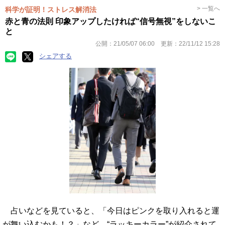
> 一覧へ
科学が証明！ストレス解消法
赤と青の法則 印象アップしたければ“信号無視”をしないこ
と
公開：
21/05/07 06:00
更新：
22/11/12 15:28
シェアする
占いなどを見ていると、「今日はピンクを取り入れると運
が舞い込むかも！？」など、“ラッキーカラー”が紹介されて