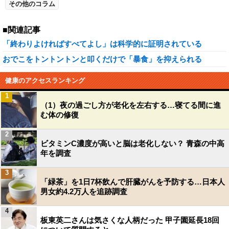
その他のコラム
■関連記事
「終わりよければすべてよし」は科学的に証明されている
おでこをトントントンと叩くだけで「暴食」を抑えられる
健康のアクセスランキング
1
（1）夜の過ごし方が老化を左右する…寝てる間に進
む体の修復
2
ビタミンC濃度が高いと脳は老化しない？ 青森の中高
年を調査
3
「緑茶」を1日7杯飲んで肝臓がんを予防する…日本人
男女約4.2万人を追跡調査
4
板東英二さんは気さくな人柄だった 甲子園延長18回