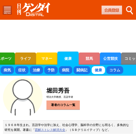
スポーツ
ライフ
マネー
健康
競馬
公営競技
コミッ
ボートレース
競輪
オートレース
病気
症状
治療
予防
病院
闘病記
健康
コラム
堀田秀吾
明治大学教授、言語学者
著者のコラム一覧
１９６８年生まれ。言語学や法学に加え、社会心理学、脳科学の分野にも明るく、多角的な
研究を展開。著書に「
図解ストレス解消大全
」（ＳＢクリエイティブ）など。