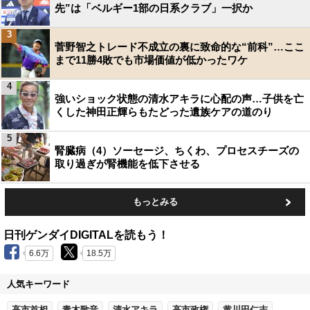
先”は「ベルギー1部の日系クラブ」一択か
3
菅野智之トレード不成立の裏に致命的な“前科”…ここ
まで11勝4敗でも市場価値が低かったワケ
4
強いショック状態の清水アキラに心配の声…子供を亡
くした神田正輝らもたどった遺族ケアの道のり
5
腎臓病（4）ソーセージ、ちくわ、プロセスチーズの
取り過ぎが腎機能を低下させる
もっとみる
日刊ゲンダイDIGITALを読もう！
6.6万
18.5万
人気キーワード
高市首相
青木歌音
清水アキラ
高市政権
黄川田仁志