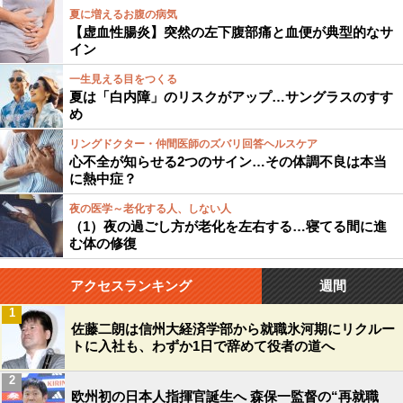
夏に増えるお腹の病気
【虚血性腸炎】突然の左下腹部痛と血便が典型的なサ
イン
一生見える目をつくる
夏は「白内障」のリスクがアップ…サングラスのすす
め
リングドクター・仲間医師のズバリ回答ヘルスケア
心不全が知らせる2つのサイン…その体調不良は本当
に熱中症？
夜の医学～老化する人、しない人
（1）夜の過ごし方が老化を左右する…寝てる間に進
む体の修復
アクセスランキング
週間
1
佐藤二朗は信州大経済学部から就職氷河期にリクルー
トに入社も、わずか1日で辞めて役者の道へ
2
欧州初の日本人指揮官誕生へ 森保一監督の“再就職