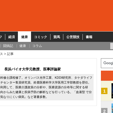
フ
経済
健康
コミック
競馬
公営競技
書籍
闘病記
健康
コラム
ス
記事
長浜バイオ大学元教授、医事評論家
科修士課程修了。オリンパス光学工業、KDDI研究所、タケダライフ
ーチセンター客員研究員、鈴鹿医療科学大学医用工学部教授を歴任。
を利用して、医療介護政策の分析や、医療資源の分布等に関する研
1
向からみた健康と疾病予防の解析などを行っている。「血液型 で分
病気なりにくい病気」など著書多数。
2