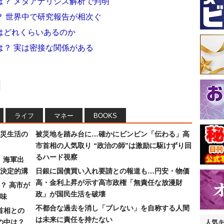
は？ メタアナリシス解析で判明
？ 世界中で研究報告が相次ぐ
はどれくらいあるのか
は？ 実は密接な関係がある
ライフ
マネー
BOOKS
災生活の
被災地を踏み台に…確かにビンビン「伝わる」高
市首相の人気取り “政治の師”は激励に駆けずり回
るハード視察
）海軍出
決定的溝
日銀に国債買い入れ要請との報道も…円安・物価
高・金利上昇が示す高市政権「無責任な放漫財
？ 高市が
政」が国民生活を破壊
味
不都合な過去を消し「ブレない」を自称する人間
首相との
は未来に責任を持たない
の中は？
人気