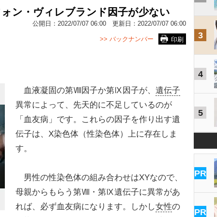
フォン・ヴィレブランド因子が少ない
公開日：
2022/07/07 06:00
更新日：
2022/07/07 06:00
3
>> バックナンバー
印刷
4
血液凝固の第Ⅷ因子か第Ⅸ因子が、
遺伝子
異常によって、先天的に不足しているのが
5
「血友病」です。これらの因子を作り出す遺
伝子は、X染色体（性染色体）上に存在しま
す。
PR
男性の性染色体の組み合わせはXYなので、
母親からもらう第Ⅷ・第Ⅸ遺伝子に異常があ
れば、必ず血友病になります。しかし
女性
の
PR