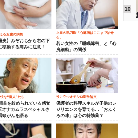
10
上皇の執刀医「心臓病はここまで治せ
えるお腹の病気
る」
垂炎】みぞおちから右の下
若い女性の「睡眠障害」と「心
に移動する痛みに注意！
房細動」の関係
愉快な“病人”たち
役に立つオモシロ医学論文
時間首を絞められている感覚
保護者の料理スキルが子供のレ
天才ナカムラスペシャルさ
ジリエンスを育てる…「おふく
咽頭がんを語る
ろの味」は心の特効薬？