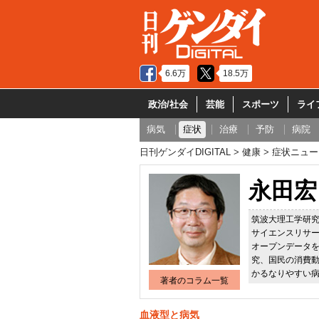
6.6万
18.5万
政治/社会
芸能
スポーツ
ライ
病気
症状
治療
予防
病院
日刊ゲンダイDIGITAL
健康
症状ニュー
永田宏
筑波大理工学研究
サイエンスリサ
オープンデータ
究、国民の消費動
かるなりやすい
著者のコラム一覧
血液型と病気