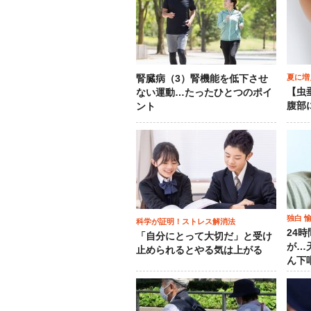
夏に増
腎臓病（3）腎機能を低下させ
【虫
ない運動…たったひとつのポイ
腹部
ント
独白 
科学が証明！ストレス解消法
24
「自分にとって大切だ」と受け
が…
止められるとやる気は上がる
ん下