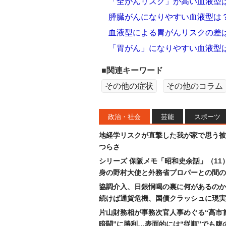
「全がんリスク」が高い血液型
膵臓がんになりやすい血液型は
血液型による胃がんリスクの差
「胃がん」になりやすい血液型
■関連キーワード
その他の症状
その他のコラム
政治・社会
芸能
スポーツ
地経学リスクが直撃した我が家で思う被
つらさ
シリーズ 保阪メモ「昭和史余話」（11
身の野村大使と外務省プロパーとの間の
協調介入、日銀恫喝の裏に何があるのか
続けば通貨危機、国債クラッシュに現実
片山財務相が事務次官人事めぐる“高市
暗闘”に勝利…表面的には“従順”でも腹