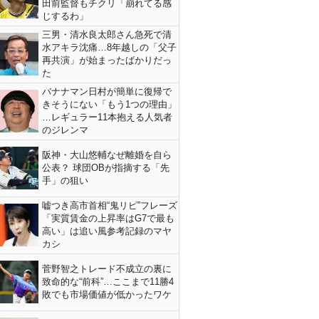
田前監督もチクリ「崩れてる感
じするわ」
三男・清水良太郎さん急死で清
水アキラ沈痛…8年越しの「父子
再共演」が始まったばかりだっ
た
バナナマン日村が簡単に復帰で
きそうにない「もう1つの理由」
…レギュラー11本抱える人気者
のジレンマ
阪神・大山悠輔なぜ離婚を自ら
公表？ 球団OBが指摘する「先
手」の狙い
嘘つき高市首相“鬼リピ”フレーズ
「実質賃金の上昇率はG7で最も
高い」は追い風参考記録のマヤ
カシ
菅野智之トレード不成立の裏に
致命的な“前科”…ここまで11勝4
敗でも市場価値が低かったワケ