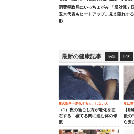
消費税政局にいっちょがみ 「反対派」
玉木代表もヒートアップ…見え隠れする
影
最新の健康記事
病気
症状
夜の医学～老化する人、しない人
夏に増
（1）夜の過ごし方が老化を左
【胆
右する…寝てる間に進む体の修
後の
復
ら要