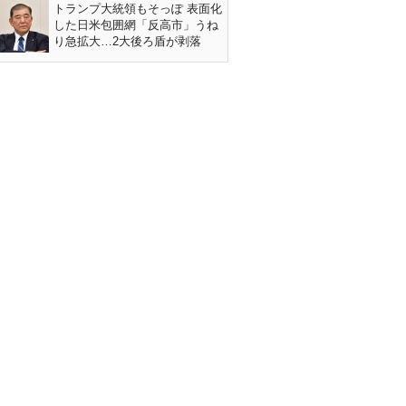
トランプ大統領もそっぽ 表面化
した日米包囲網「反高市」うね
り急拡大…2大後ろ盾が剥落