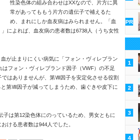
性染色体の組み合わせはXXなので、片方に異
常があってももう片方の遺伝子で補えるた
め、まれにしか血友病はみられません。「血
PR
）」によれば、血友病の患者数は6738人（うち女性
血が止まりにくい病気に「フォン・ヴィレブラン
1
れはフォン・ヴィレブランド因子（VWF）の不足
子ではありませんが、第Ⅷ因子を安定化させる役割
ると第Ⅷ因子が減ってしまうため、歯ぐきや皮下に
2
3
伝子は第12染色体にのっているため、男女ともに
における患者数は944人でした。
4