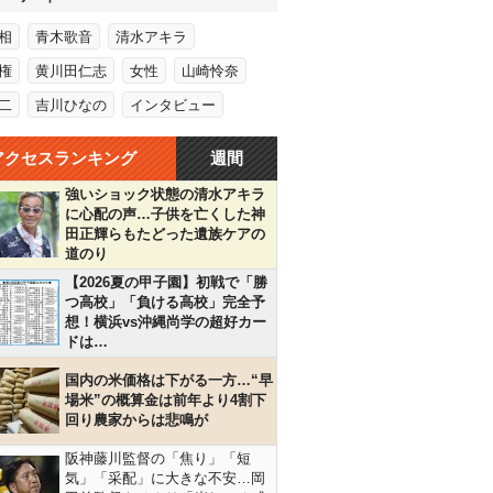
相
青木歌音
清水アキラ
権
黄川田仁志
女性
山崎怜奈
二
吉川ひなの
インタビュー
アクセスランキング
週間
強いショック状態の清水アキラ
に心配の声…子供を亡くした神
田正輝らもたどった遺族ケアの
道のり
【2026夏の甲子園】初戦で「勝
つ高校」「負ける高校」完全予
想！横浜vs沖縄尚学の超好カー
ドは…
国内の米価格は下がる一方…“早
場米”の概算金は前年より4割下
回り農家からは悲鳴が
阪神藤川監督の「焦り」「短
気」「采配」に大きな不安…岡