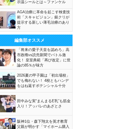
示温シールとは～ファンケル
AGA治療に革命を起こす検査技
術「スキャビジョン」銀クリが
提示する新しい薄毛治療のあり
方
編集部オススメ
「将来の愛子天皇を認めろ」高
市政権vs読売新聞でバトル激
化！ 皇室典範「再び改定」に世
論の85％が味方
2026夏の甲子園は「初出場校」
でも侮れない！ 4校ともハンデ
をはね返すポテンシャル十分
田中みな実“まんまるE乳”も筋金
入り！アッパレのあざとさ
阪神1位・森下翔太を英才教育
父親が明かす「マイホーム購入