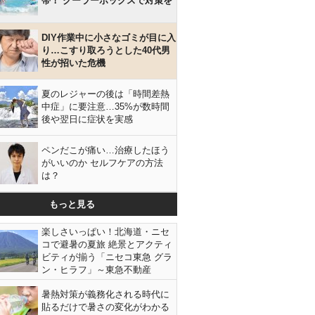
帯！ クーラーボックスで対策を
DIY作業中に小さなゴミが目に入
り…こすり取ろうとした40代男
性が招いた危機
夏のレジャーの後は「時間差熱
中症」に要注意…35%が数時間
後や翌日に症状を実感
ペンだこが痛い…治療したほう
がいいのか セルフケアの方法
は？
もっと見る
楽しさいっぱい！北海道・ニセ
コで避暑の夏旅 絶景とアクティ
ビティが揃う「ニセコ東急 グラ
ン・ヒラフ」～東急不動産
暑熱対策が義務化される時代に
貼るだけで暑さの変化がわかる