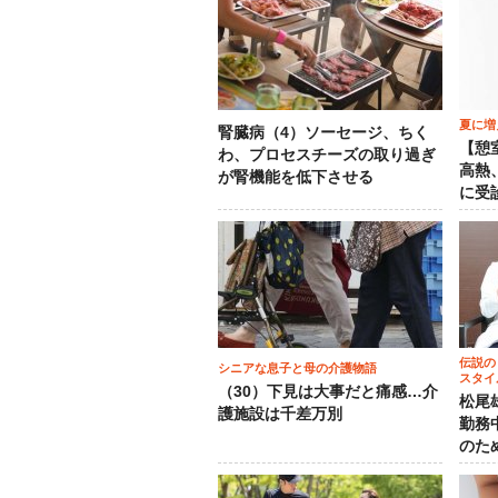
夏に増
腎臓病（4）ソーセージ、ちく
【憩
わ、プロセスチーズの取り過ぎ
高熱
が腎機能を低下させる
に受
伝説の
シニアな息子と母の介護物語
スタイ
（30）下見は大事だと痛感…介
松尾
護施設は千差万別
勤務
のた