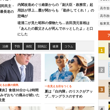
内閣改造めぐり維新からの「副大臣・政務官」起
国民民主・
高市首
用説が浮上…霞が関からも 「勘弁してくれ！」の
最長老の
悲鳴が
高市政
堤清二が見た昭和の傑物たち…吉田茂元首相は
板東英
「あんたの親父さんが死んでホッとしたよ」と口
にした
治療
予防
病院
闘病記
健康
コラム
1
2
えるお腹の病気
一生見える目をつくる
3
嚢炎】食後30分から2時間
夏は「白内障」のリスクがアッ
“みぞおち”の痛みが続いた
プ…サングラスのすすめ
注意
4