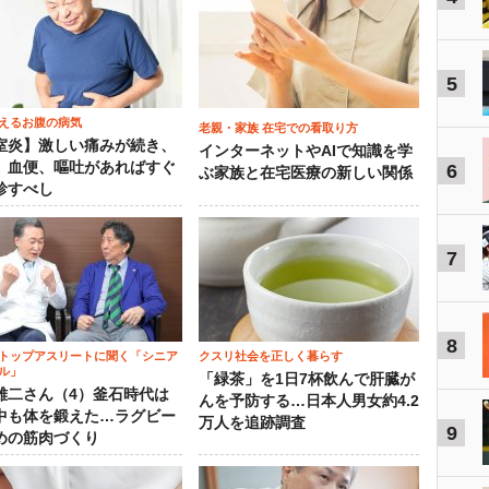
5
えるお腹の病気
老親・家族 在宅での看取り方
室炎】激しい痛みが続き、
インターネットやAIで知識を学
、血便、嘔吐があればすぐ
6
ぶ家族と在宅医療の新しい関係
診すべし
7
8
トップアスリートに聞く「シニア
クスリ社会を正しく暮らす
ル」
「緑茶」を1日7杯飲んで肝臓が
雄二さん（4）釜石時代は
んを予防する…日本人男女約4.2
中も体を鍛えた…ラグビー
万人を追跡調査
9
めの筋肉づくり