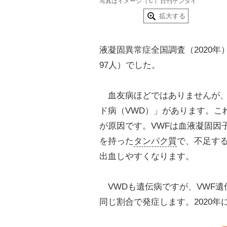
写真はイメージ（Ｃ）日刊ゲンダイ
拡大する
液凝固異常症全国調査（2020年
97人）でした。
血友病ほどではありませんが、
ド病（VWD）」があります。こ
が原因です。VWFは血液凝固因
を持った
タンパク質
で、不足す
出血しやすくなります。
VWDも遺伝病ですが、VWF遺
同じ割合で発症します。2020年