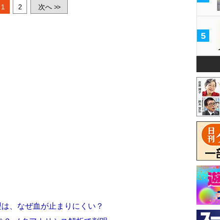
1
2
次へ
>>
5
型は、なぜ血が止まりにくい？