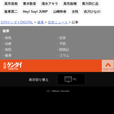
高市首相
青木歌音
清水アキラ
高市政権
黄川田仁志
板東英二
Hey! Say! JUMP
山崎怜奈
女性
吉川ひなの
日刊ゲンダイDIGITAL
健康
症状ニュース
記事
健康
病気
症状
治療
予防
病院
闘病記
健康
コラム
表示切り替え
（C）Nikkan Gendai