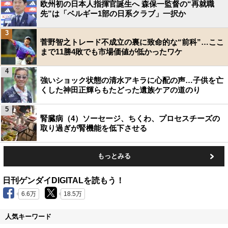
欧州初の日本人指揮官誕生へ 森保一監督の“再就職
先”は「ベルギー1部の日系クラブ」一択か
3
菅野智之トレード不成立の裏に致命的な“前科”…ここ
まで11勝4敗でも市場価値が低かったワケ
4
強いショック状態の清水アキラに心配の声…子供を亡
くした神田正輝らもたどった遺族ケアの道のり
5
腎臓病（4）ソーセージ、ちくわ、プロセスチーズの
取り過ぎが腎機能を低下させる
もっとみる
日刊ゲンダイDIGITALを読もう！
6.6万
18.5万
人気キーワード