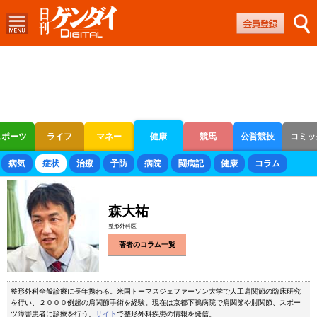
スポーツ
ライフ
マネー
健康
競馬
公営競技
コミッ
ボートレース
競輪
オートレース
病気
症状
治療
予防
病院
闘病記
健康
コラム
森大祐
整形外科医
著者のコラム一覧
整形外科全般診療に長年携わる。米国トーマスジェファーソン大学で人工肩関節の臨床研究
を行い、２０００例超の肩関節手術を経験。現在は京都下鴨病院で肩関節や肘関節、スポー
ツ障害患者に診療を行う。
サイト
で整形外科疾患の情報を発信。