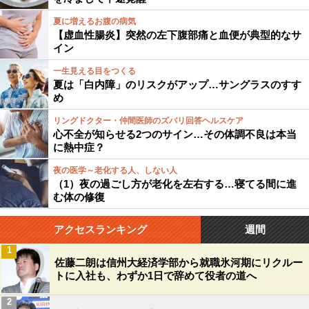
夏に増えるお腹の病気
【虚血性腸炎】突然の左下腹部痛と血便が典型的なサ
イン
一生見える目をつくる
夏は「白内障」のリスクがアップ…サングラスのすす
め
リングドクター・仲間医師のズバリ回答ヘルスケア
心不全が知らせる2つのサイン…その体調不良は本当
に熱中症？
夜の医学～老化する人、しない人
（1）夜の過ごし方が老化を左右する…寝てる間に進
む体の修復
アクセスランキング
週間
1
佐藤二朗は信州大経済学部から就職氷河期にリクルー
トに入社も、わずか1日で辞めて役者の道へ
2