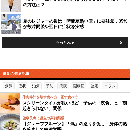
の方法は？
5
夏のレジャーの後は「時間差熱中症」に要注意…35%
が数時間後や翌日に症状を実感
もっとみる
最新の健康記事
病気
症状
治療
予防
病院
闘病記
健康
コラム
体内時計を壊す食べ方、正す食べ方
スクリーンタイムが長いほど…子供の「夜食」と「朝
起きられない」関係
健康長寿に役立つ高齢薬膳
【グレープフルーツ】「気」の巡りを促し、身体の熱
を冷まして中途覚醒