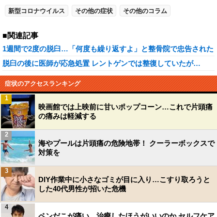
新型コロナウイルス
その他の症状
その他のコラム
■関連記事
1週間で2度の脱臼…「何度も繰り返すよ」と整骨院で忠告された
脱臼の後に医師が応急処置 レントゲンでは整復していたが…
症状のアクセスランキング
1
映画館では上映前に甘いポップコーン…これで片頭痛
の痛みは軽減する
2
海やプールは片頭痛の危険地帯！ クーラーボックスで
対策を
3
DIY作業中に小さなゴミが目に入り…こすり取ろうと
した40代男性が招いた危機
4
ペンだこが痛い…治療したほうがいいのか セルフケア