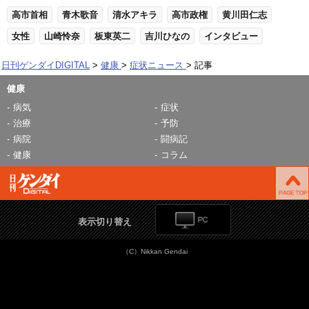
高市首相
青木歌音
清水アキラ
高市政権
黄川田仁志
女性
山崎怜奈
板東英二
吉川ひなの
インタビュー
日刊ゲンダイDIGITAL
健康
症状ニュース
記事
健康
病気
症状
治療
予防
病院
闘病記
健康
コラム
表示切り替え
（C）Nikkan Gendai