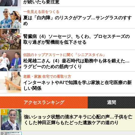
が続いたら要注意
一生見える目をつくる
夏は「白内障」のリスクがアップ…サングラスのすす
め
腎臓病（4）ソーセージ、ちくわ、プロセスチーズの
取り過ぎが腎機能を低下させる
伝説のトップアスリートに聞く「シニアスタイル」
松尾雄二さん（4）釜石時代は勤務中も体を鍛えた…
ラグビーのための筋肉づくり
老親・家族 在宅での看取り方
インターネットやAIで知識を学ぶ家族と在宅医療の新
しい関係
アクセスランキング
週間
1
強いショック状態の清水アキラに心配の声…子供を亡
くした神田正輝らもたどった遺族ケアの道のり
2