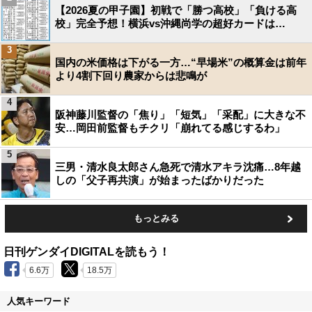
【2026夏の甲子園】初戦で「勝つ高校」「負ける高
校」完全予想！横浜vs沖縄尚学の超好カードは…
3
国内の米価格は下がる一方…“早場米”の概算金は前年
より4割下回り農家からは悲鳴が
4
阪神藤川監督の「焦り」「短気」「采配」に大きな不
安…岡田前監督もチクリ「崩れてる感じするわ」
5
三男・清水良太郎さん急死で清水アキラ沈痛…8年越
しの「父子再共演」が始まったばかりだった
もっとみる
日刊ゲンダイDIGITALを読もう！
6.6万
18.5万
人気キーワード