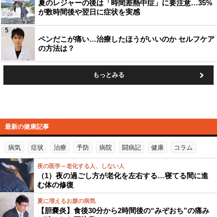
夏のレジャーの後は「時間差熱中症」に要注意…35%
が数時間後や翌日に症状を実感
5
ペンだこが痛い…治療したほうがいいのか セルフケア
の方法は？
もっとみる
最新の健康記事
病気
症状
治療
予防
病院
闘病記
健康
コラム
夜の医学～老化する人、しない人
（1）夜の過ごし方が老化を左右する…寝てる間に進
む体の修復
夏に増えるお腹の病気
【胆嚢炎】食後30分から2時間後の“みぞおち”の痛み