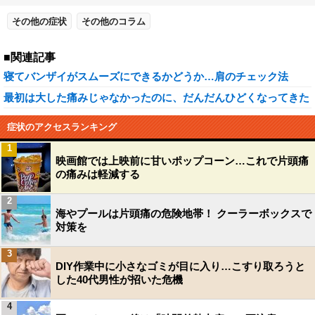
その他の症状
その他のコラム
■関連記事
寝てバンザイがスムーズにできるかどうか…肩のチェック法
最初は大した痛みじゃなかったのに、だんだんひどくなってきた
症状のアクセスランキング
1
映画館では上映前に甘いポップコーン…これで片頭痛
の痛みは軽減する
2
海やプールは片頭痛の危険地帯！ クーラーボックスで
対策を
3
DIY作業中に小さなゴミが目に入り…こすり取ろうと
した40代男性が招いた危機
4