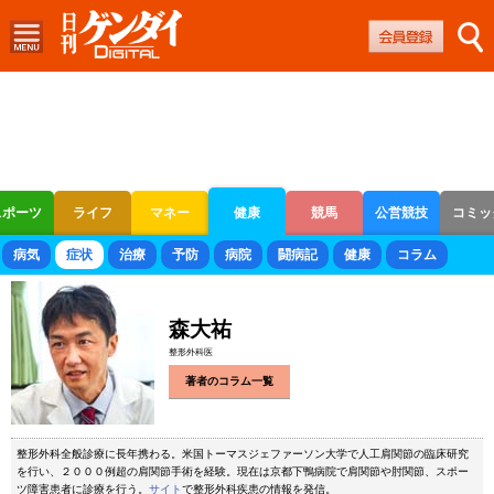
スポーツ
ライフ
マネー
健康
競馬
公営競技
コミッ
ボートレース
競輪
オートレース
病気
症状
治療
予防
病院
闘病記
健康
コラム
森大祐
整形外科医
著者のコラム一覧
整形外科全般診療に長年携わる。米国トーマスジェファーソン大学で人工肩関節の臨床研究
を行い、２０００例超の肩関節手術を経験。現在は京都下鴨病院で肩関節や肘関節、スポー
ツ障害患者に診療を行う。
サイト
で整形外科疾患の情報を発信。