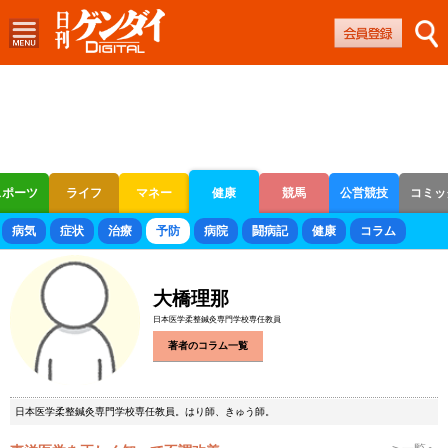
スポーツ
ライフ
マネー
健康
競馬
公営競技
コミッ
ボートレース
競輪
オートレース
病気
症状
治療
予防
病院
闘病記
健康
コラム
大橋理那
日本医学柔整鍼灸専門学校専任教員
著者のコラム一覧
日本医学柔整鍼灸専門学校専任教員。はり師、きゅう師。