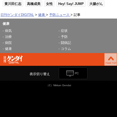
黄川田仁志
高橋成美
女性
Hey! Say! JUMP
大腸がん
日刊ゲンダイDIGITAL
健康
予防ニュース
記事
健康
病気
症状
治療
予防
病院
闘病記
健康
コラム
表示切り替え
（C）Nikkan Gendai