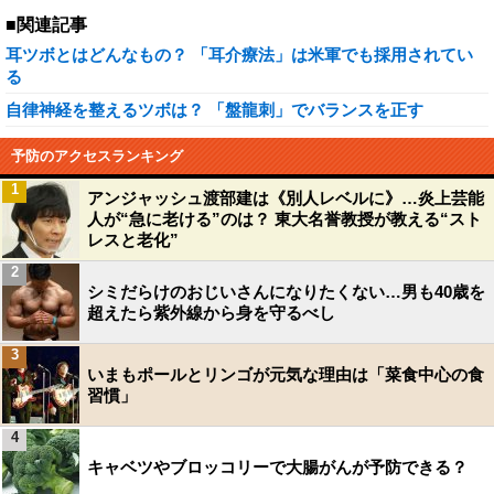
■関連記事
耳ツボとはどんなもの？ 「耳介療法」は米軍でも採用されてい
る
自律神経を整えるツボは？ 「盤龍刺」でバランスを正す
予防のアクセスランキング
1
アンジャッシュ渡部建は《別人レベルに》…炎上芸能
人が“急に老ける”のは？ 東大名誉教授が教える“スト
レスと老化”
2
シミだらけのおじいさんになりたくない…男も40歳を
超えたら紫外線から身を守るべし
3
いまもポールとリンゴが元気な理由は「菜食中心の食
習慣」
4
キャベツやブロッコリーで大腸がんが予防できる？