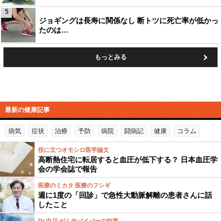
5
ジョギングは長寿に関係なし 断トツに死亡率が低かっ
たのは…
もっとみる
最新の健康記事
病気
症状
治療
予防
病院
闘病記
健康
コラム
役に立つオモシロ医学論文
高断熱住宅に転居すると血圧が低下する？ 日本血圧学
会の学会誌で報告
医療のミカタ 医療のフシギ
週に1度の「回診」で急性大動脈解離の患者さんに話
したこと