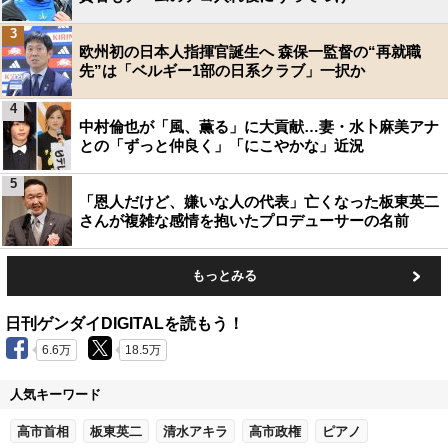
3
欧州初の日本人指揮官誕生へ 森保一監督の“再就職
先”は「ベルギー1部の日系クラブ」一択か
4
中村倫也が「風、薫る」に大貢献…妻・水卜麻美アナ
との「ずっと仲良く」「にこやかな」近況
5
「恩人だけど、嫌いな人の代表」亡くなった板東英二
さんが複雑な感情を抱いたプロデューサーの名前
もっとみる
日刊ゲンダイDIGITALを読もう！
6.6万
18.5万
人気キーワード
高市首相
板東英二
清水アキラ
高市政権
ピアノ