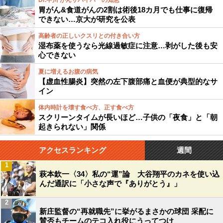
Dr.中川 がんサバイバーの知恵
胃がん&食道がんの2割は術後18カ月でも仕事に復帰
できない…京大が研究を公表
高齢者の正しいクスリとの付き合い方
湿布薬を使うなら光線過敏症に注意…剥がした後も安
心できない
夏に増えるお腹の病気
【虚血性腸炎】突然の左下腹部痛と血便が典型的なサ
イン
体内時計を壊す食べ方、正す食べ方
スクリーンタイムが長いほど…子供の「夜食」と「朝
起きられない」関係
アクセスランキング
週間
1
萩本欽一〈34〉私の“運”論 大谷翔平のカネを使い込
んだ通訳に「小さな声で『ありがとう』」
2
新庄監督の“再就職先”に挙がるまさかの球団 采配に
賛否もチームのテコ入れ役にうってつけ