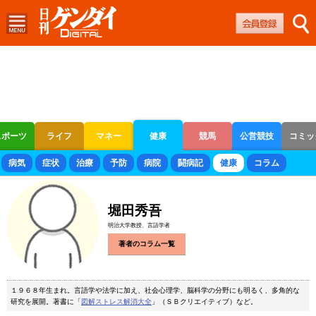
スポーツ
ライフ
マネー
健康
競馬
公営競技
コミッ
ボートレース
競輪
オートレース
病気
症状
治療
予防
病院
闘病記
健康
コラム
堀田秀吾
明治大学教授、言語学者
著者のコラム一覧
１９６８年生まれ。言語学や法学に加え、社会心理学、脳科学の分野にも明るく、多角的な
研究を展開。著書に「
図解ストレス解消大全
」（ＳＢクリエイティブ）など。