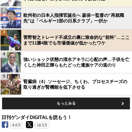
2
欧州初の日本人指揮官誕生へ 森保一監督の“再就職
先”は「ベルギー1部の日系クラブ」一択か
3
菅野智之トレード不成立の裏に致命的な“前科”…ここ
まで11勝4敗でも市場価値が低かったワケ
4
強いショック状態の清水アキラに心配の声…子供を亡
くした神田正輝らもたどった遺族ケアの道のり
5
腎臓病（4）ソーセージ、ちくわ、プロセスチーズの
取り過ぎが腎機能を低下させる
もっとみる
日刊ゲンダイDIGITALを読もう！
6.6万
18.5万