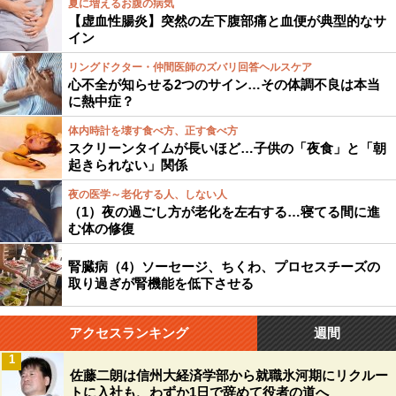
夏に増えるお腹の病気
【虚血性腸炎】突然の左下腹部痛と血便が典型的なサ
イン
リングドクター・仲間医師のズバリ回答ヘルスケア
心不全が知らせる2つのサイン…その体調不良は本当
に熱中症？
体内時計を壊す食べ方、正す食べ方
スクリーンタイムが長いほど…子供の「夜食」と「朝
起きられない」関係
夜の医学～老化する人、しない人
（1）夜の過ごし方が老化を左右する…寝てる間に進
む体の修復
腎臓病（4）ソーセージ、ちくわ、プロセスチーズの
取り過ぎが腎機能を低下させる
アクセスランキング
週間
1
佐藤二朗は信州大経済学部から就職氷河期にリクルー
トに入社も、わずか1日で辞めて役者の道へ