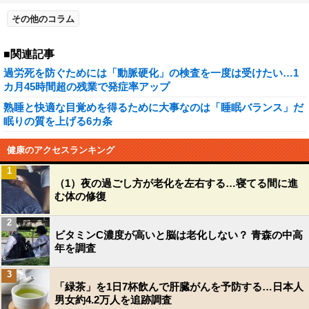
その他のコラム
■関連記事
過労死を防ぐためには「動脈硬化」の検査を一度は受けたい…1
カ月45時間超の残業で発症率アップ
熟睡と快適な目覚めを得るために大事なのは「睡眠バランス」だ
眠りの質を上げる6カ条
健康のアクセスランキング
1
（1）夜の過ごし方が老化を左右する…寝てる間に進
む体の修復
2
ビタミンC濃度が高いと脳は老化しない？ 青森の中高
年を調査
3
「緑茶」を1日7杯飲んで肝臓がんを予防する…日本人
男女約4.2万人を追跡調査