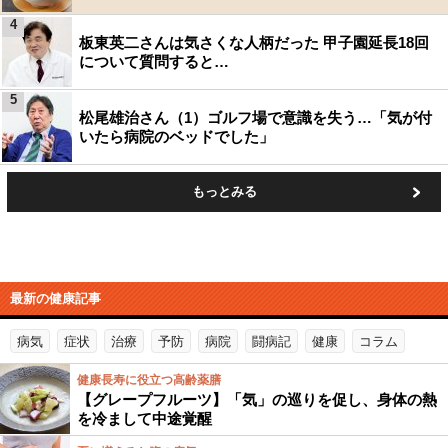
4
板東英二さんは気さくな人柄だった 甲子園延長18回
について質問すると…
5
松尾雄治さん（1）ゴルフ場で意識を失う…「気が付
いたら病院のベッドでした」
もっとみる
最新の健康記事
病気
症状
治療
予防
病院
闘病記
健康
コラム
健康長寿に役立つ高齢薬膳
【グレープフルーツ】「気」の巡りを促し、身体の熱
を冷まして中途覚醒