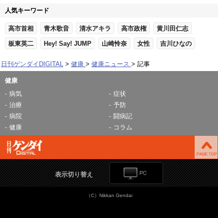
人気キーワード
高市首相
青木歌音
清水アキラ
高市政権
黄川田仁志
板東英二
Hey! Say! JUMP
山崎怜奈
女性
吉川ひなの
日刊ゲンダイDIGITAL
健康
健康ニュース
記事
健康
病気
症状
治療
予防
病院
闘病記
健康
コラム
表示切り替え
（C）Nikkan Gendai