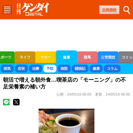
スポーツ
ライフ
マネー
健康
競馬
公営競技
コミッ
ボートレース
競輪
オートレース
病気
症状
治療
予防
病院
闘病記
健康
コラム
朝活で増える朝外食…喫茶店の「モーニング」の不
足栄養素の補い方
公開：
24/05/16 06:00
更新：
24/05/16 06:00