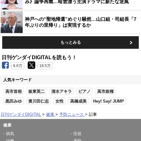
み》論争再燃…暗雲漂う主演ドラマに新たな逆風
5
神戸への“聖地帰還”めぐり騒然…山口組・司組長「7
年ぶりの里帰り」は実現するか
もっとみる
日刊ゲンダイDIGITALを読もう！
6.6万
18.5万
人気キーワード
高市首相
板東英二
清水アキラ
ピアノ
高市政権
黒田みゆ
黄川田仁志
女性
高橋成美
Hey! Say! JUMP
日刊ゲンダイDIGITAL
健康
予防ニュース
記事
健康
病気
症状
治療
予防