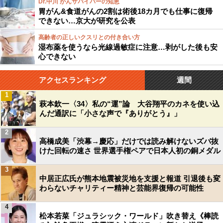
Dr.中川 がんサバイバーの知恵
胃がん&食道がんの2割は術後18カ月でも仕事に復帰
できない…京大が研究を公表
高齢者の正しいクスリとの付き合い方
湿布薬を使うなら光線過敏症に注意…剥がした後も安
心できない
アクセスランキング
週間
1
萩本欽一〈34〉私の“運”論 大谷翔平のカネを使い込
んだ通訳に「小さな声で『ありがとう』」
2
高橋成美「渋幕→慶応」だけでは読み解けないズバ抜
けた回転の速さ 世界選手権ペアで日本人初の銅メダル
3
中居正広氏が熊本地震被災地を支援と報道 引退後も変
わらないチャリティー精神と芸能界復帰の可能性
4
松本若菜「ジュラシック・ワールド」吹き替え《棒読