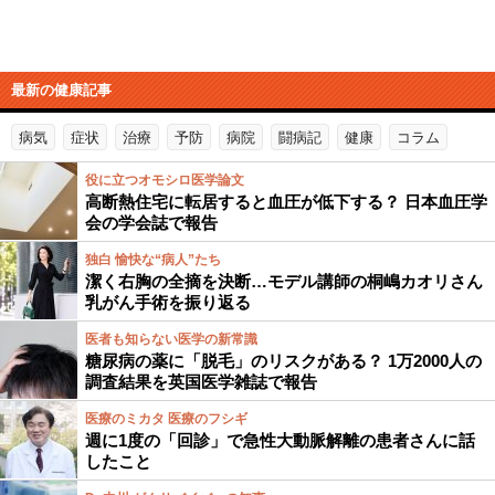
最新の健康記事
病気
症状
治療
予防
病院
闘病記
健康
コラム
役に立つオモシロ医学論文
高断熱住宅に転居すると血圧が低下する？ 日本血圧学
会の学会誌で報告
独白 愉快な“病人”たち
潔く右胸の全摘を決断…モデル講師の桐嶋カオリさん
乳がん手術を振り返る
医者も知らない医学の新常識
糖尿病の薬に「脱毛」のリスクがある？ 1万2000人の
調査結果を英国医学雑誌で報告
医療のミカタ 医療のフシギ
週に1度の「回診」で急性大動脈解離の患者さんに話
したこと