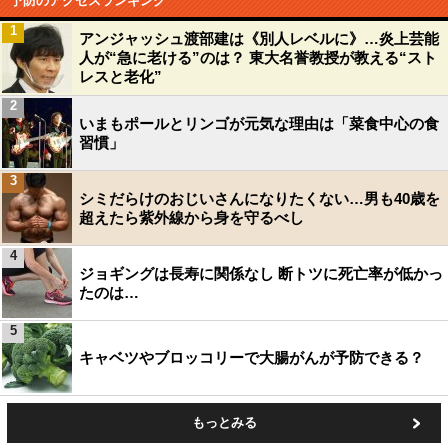
予防のアクセスランキング
1
アンジャッシュ渡部建は《別人レベルに》…炎上芸能
人が“急に老ける”のは？ 東大名誉教授が教える“スト
レスと老化”
2
いまもポールとリンゴが元気な理由は「菜食中心の食
習慣」
3
シミだらけのおじいさんになりたくない…男も40歳を
超えたら紫外線から身を守るべし
4
ジョギングは長寿に関係なし 断トツに死亡率が低かっ
たのは…
5
キャベツやブロッコリーで大腸がんが予防できる？
もっとみる