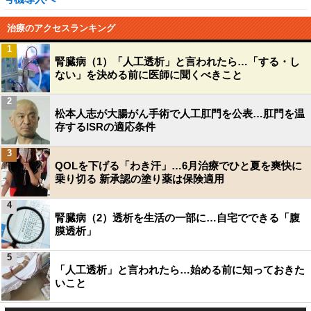
治療のアクセスランキング
1
腎臓病（1）「人工透析」と言われたら…「する・し
ない」を決める前に医師に聞くべきこと
2
松本人志が大腸がん手術で人工肛門を公表…肛門を温
存するISRの適応条件
3
QOLを下げる「わき汗」…6月治療でひと夏を爽快に
乗り切る 新承認の塗り薬は保険適用
4
腎臓病（2）透析を生活の一部に…自宅でできる「腹
膜透析」
5
「人工透析」と言われたら…始める前に知っておきた
いこと