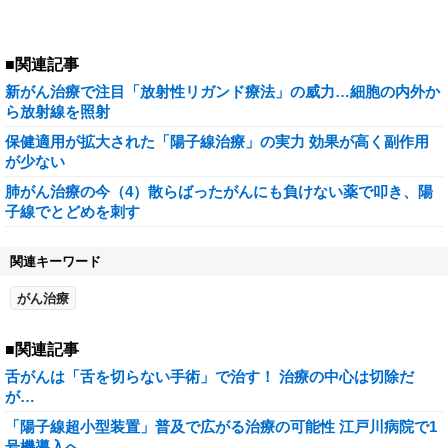
■関連記事
新がん治療で注目「放射性リガンド療法」の威力…細胞の内外か
ら放射線を照射
保健適用が拡大された「陽子線治療」の実力 効果が高く副作用
が少ない
肺がん治療の今（4）散らばったがんにも負けない薬で叩き、陽
子線でとどめを刺す
関連キーワード
がん治療
■関連記事
舌がんは「舌を切らない手術」で治す！ 治療の中心は切除だ
が…
「陽子線超小型装置」普及で広がる治療の可能性 江戸川病院で1
号機導入へ