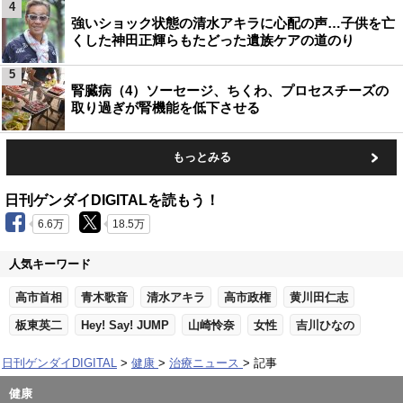
4
強いショック状態の清水アキラに心配の声…子供を亡
くした神田正輝らもたどった遺族ケアの道のり
5
腎臓病（4）ソーセージ、ちくわ、プロセスチーズの
取り過ぎが腎機能を低下させる
もっとみる
日刊ゲンダイDIGITALを読もう！
6.6万
18.5万
人気キーワード
高市首相
青木歌音
清水アキラ
高市政権
黄川田仁志
板東英二
Hey! Say! JUMP
山崎怜奈
女性
吉川ひなの
日刊ゲンダイDIGITAL
健康
治療ニュース
記事
健康