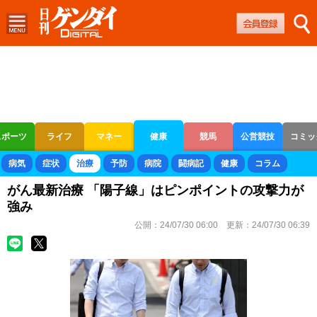
スポーツ
ライフ
マネー
健康
競馬
公営競技
コミッ
ボートレース
競輪
オートレース
病気
症状
治療
予防
病院
闘病記
健康
コラム
がん最新治療 「陽子線」はピンポイントの攻撃力が
強み
公開：
24/07/30 06:00
更新：
24/07/30 06:39