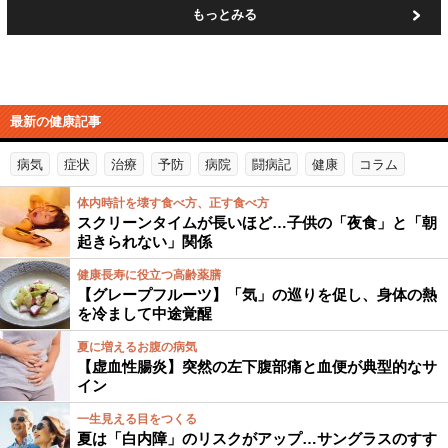
もっとみる
最新の健康記事
病気
症状
治療
予防
病院
闘病記
健康
コラム
体内時計を壊す食べ方、正す食べ方
スクリーンタイムが長いほど…子供の「夜食」と「朝
起きられない」関係
健康長寿に役立つ高齢薬膳
【グレープフルーツ】「気」の巡りを促し、身体の熱
を冷まして中途覚醒
夏に増えるお腹の病気
【虚血性腸炎】突然の左下腹部痛と血便が典型的なサ
イン
一生見える目をつくる
夏は「白内障」のリスクがアップ…サングラスのすす