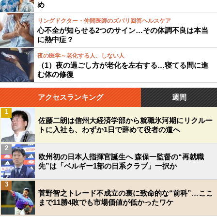
め
リングドクター・仲間医師のズバリ回答ヘルスケア
心不全が知らせる2つのサイン…その体調不良は本当
に熱中症？
夜の医学～老化する人、しない人
（1）夜の過ごし方が老化を左右する…寝てる間に進
む体の修復
アクセスランキング
週間
1
佐藤二朗は信州大経済学部から就職氷河期にリクルー
トに入社も、わずか1日で辞めて役者の道へ
2
欧州初の日本人指揮官誕生へ 森保一監督の“再就職
先”は「ベルギー1部の日系クラブ」一択か
3
菅野智之トレード不成立の裏に致命的な“前科”…ここ
まで11勝4敗でも市場価値が低かったワケ