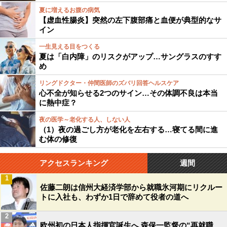
夏に増えるお腹の病気
【虚血性腸炎】突然の左下腹部痛と血便が典型的なサ
イン
一生見える目をつくる
夏は「白内障」のリスクがアップ…サングラスのすす
め
リングドクター・仲間医師のズバリ回答ヘルスケア
心不全が知らせる2つのサイン…その体調不良は本当
に熱中症？
夜の医学～老化する人、しない人
（1）夜の過ごし方が老化を左右する…寝てる間に進
む体の修復
アクセスランキング
週間
1
佐藤二朗は信州大経済学部から就職氷河期にリクルー
トに入社も、わずか1日で辞めて役者の道へ
2
欧州初の日本人指揮官誕生へ 森保一監督の“再就職