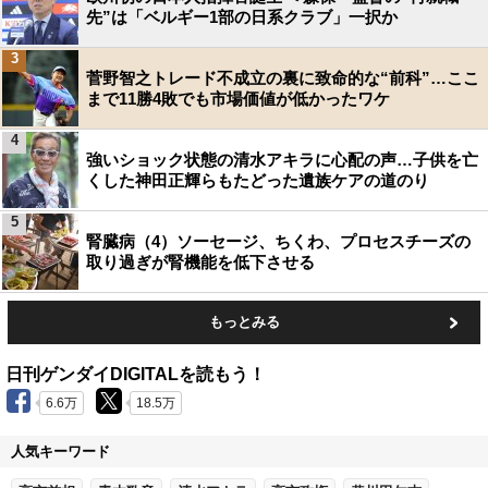
先”は「ベルギー1部の日系クラブ」一択か
3
菅野智之トレード不成立の裏に致命的な“前科”…ここ
まで11勝4敗でも市場価値が低かったワケ
4
強いショック状態の清水アキラに心配の声…子供を亡
くした神田正輝らもたどった遺族ケアの道のり
5
腎臓病（4）ソーセージ、ちくわ、プロセスチーズの
取り過ぎが腎機能を低下させる
もっとみる
日刊ゲンダイDIGITALを読もう！
6.6万
18.5万
人気キーワード