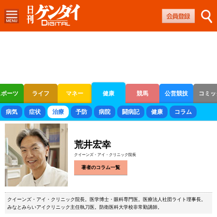
スポーツ
ライフ
マネー
健康
競馬
公営競技
コミッ
ボートレース
競輪
オートレース
病気
症状
治療
予防
病院
闘病記
健康
コラム
荒井宏幸
クイーンズ・アイ・クリニック院長
著者のコラム一覧
クイーンズ・アイ・クリニック院長。医学博士・眼科専門医。医療法人社団ライト理事長。
みなとみらいアイクリニック主任執刀医。防衛医科大学校非常勤講師。