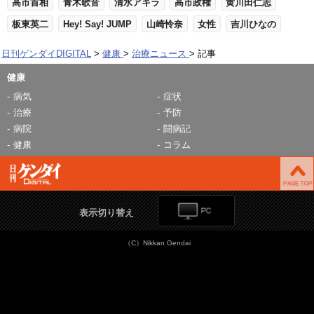
高市首相
青木歌音
清水アキラ
高市政権
黄川田仁志
板東英二
Hey! Say! JUMP
山崎怜奈
女性
吉川ひなの
日刊ゲンダイDIGITAL
健康
治療ニュース
記事
健康
病気
症状
治療
予防
病院
闘病記
健康
コラム
表示切り替え
（C）Nikkan Gendai