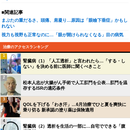
■関連記事
まぶたの重だるさ、頭痛、肩凝り…原因は「眼瞼下垂症」かもし
れない
視力も視野も正常なのに…「眼が開けられなくなる」目の病気
治療のアクセスランキング
1
腎臓病（1）「人工透析」と言われたら…「する・し
ない」を決める前に医師に聞くべきこと
2
松本人志が大腸がん手術で人工肛門を公表…肛門を温
存するISRの適応条件
3
QOLを下げる「わき汗」…6月治療でひと夏を爽快に
乗り切る 新承認の塗り薬は保険適用
4
腎臓病（2）透析を生活の一部に…自宅でできる「腹