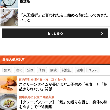
膜透析」
5
「人工透析」と言われたら…始める前に知っておきた
いこと
もっとみる
最新の健康記事
病気
症状
治療
予防
病院
闘病記
健康
コラム
体内時計を壊す食べ方、正す食べ方
スクリーンタイムが長いほど…子供の「夜食」と「朝
起きられない」関係
健康長寿に役立つ高齢薬膳
【グレープフルーツ】「気」の巡りを促し、身体の熱
を冷まして中途覚醒