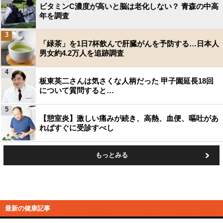
ビタミンC濃度が高いと脳は老化しない？ 青森の中高
年を調査
3
「緑茶」を1日7杯飲んで肝臓がんを予防する…日本人
男女約4.2万人を追跡調査
4
板東英二さんは気さくな人柄だった 甲子園延長18回
について質問すると…
5
【憩室炎】激しい痛みが続き、高熱、血便、嘔吐があ
ればすぐに受診すべし
もっとみる
最新の健康記事