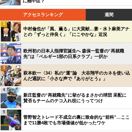
に熱中症？
アクセスランキング
週間
1
中村倫也が「風、薫る」に大貢献…妻・水卜麻美アナ
との「ずっと仲良く」「にこやかな」近況
2
欧州初の日本人指揮官誕生へ 森保一監督の“再就職
先”は「ベルギー1部の日系クラブ」一択か
3
萩本欽一〈34〉私の“運”論 大谷翔平のカネを使い込
んだ通訳に「小さな声で『ありがとう』」
4
新庄監督の“再就職先”に挙がるまさかの球団 采配に
賛否もチームのテコ入れ役にうってつけ
5
菅野智之トレード不成立の裏に致命的な“前科”…ここ
まで11勝4敗でも市場価値が低かったワケ