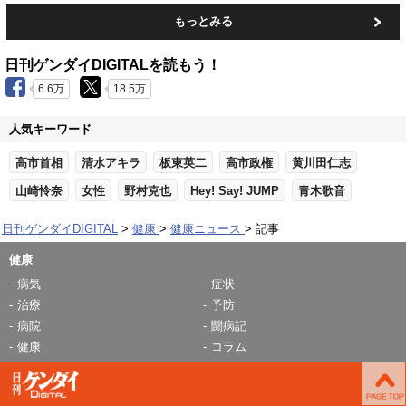
もっとみる
日刊ゲンダイDIGITALを読もう！
6.6万
18.5万
人気キーワード
高市首相
清水アキラ
板東英二
高市政権
黄川田仁志
山崎怜奈
女性
野村克也
Hey! Say! JUMP
青木歌音
日刊ゲンダイDIGITAL
健康
健康ニュース
記事
健康
病気
症状
治療
予防
病院
闘病記
健康
コラム