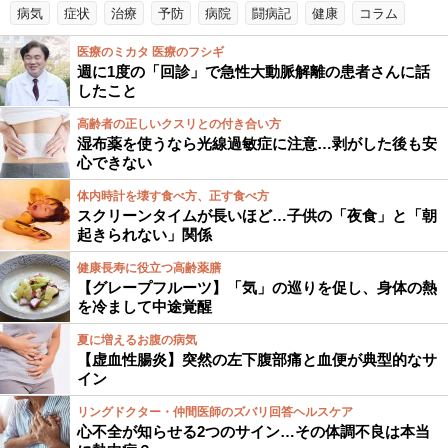
病気
症状
治療
予防
病院
闘病記
健康
コラム
医療のミカタ 医療のフシギ
週に1度の「回診」で急性大動脈解離の患者さんに話
したこと
高齢者の正しいクスリとの付き合い方
湿布薬を使うなら光線過敏症に注意…剥がした後も安
心できない
体内時計を壊す食べ方、正す食べ方
スクリーンタイムが長いほど…子供の「夜食」と「朝
起きられない」関係
健康長寿に役立つ高齢薬膳
【グレープフルーツ】「気」の巡りを促し、身体の熱
を冷まして中途覚醒
夏に増えるお腹の病気
【虚血性腸炎】突然の左下腹部痛と血便が典型的なサ
イン
リングドクター・仲間医師のズバリ回答ヘルスケア
心不全が知らせる2つのサイン…その体調不良は本当