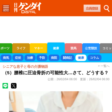
スポーツ
ライフ
マネー
健康
競馬
公営競技
コミッ
ボートレース
競輪
オートレース
病気
症状
治療
予防
病院
闘病記
健康
コラム
> 一覧へ
シニアな息子と母の介護物語
（5）腰椎に圧迫骨折の可能性大…さて、どうする？
公開：
26/02/04 06:00
更新：
26/02/04 06:00