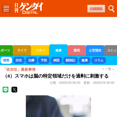
スポーツ
ライフ
マネー
健康
競馬
公営競技
コミッ
ボートレース
競輪
オートレース
病気
症状
治療
予防
病院
闘病記
健康
コラム
> 一覧へ
「依存症」最新事情
（4）スマホは脳の特定領域だけを過剰に刺激する
公開：
26/05/29 06:00
更新：
26/05/29 06:00