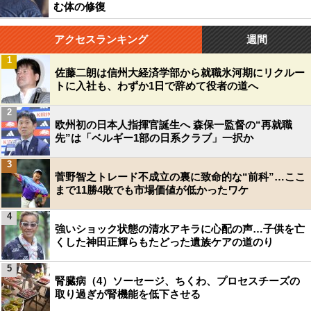
む体の修復
アクセスランキング
週間
1
佐藤二朗は信州大経済学部から就職氷河期にリクルー
トに入社も、わずか1日で辞めて役者の道へ
2
欧州初の日本人指揮官誕生へ 森保一監督の“再就職
先”は「ベルギー1部の日系クラブ」一択か
3
菅野智之トレード不成立の裏に致命的な“前科”…ここ
まで11勝4敗でも市場価値が低かったワケ
4
強いショック状態の清水アキラに心配の声…子供を亡
くした神田正輝らもたどった遺族ケアの道のり
5
腎臓病（4）ソーセージ、ちくわ、プロセスチーズの
取り過ぎが腎機能を低下させる