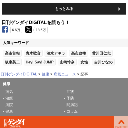
もっとみる
日刊ゲンダイDIGITALを読もう！
6.6万
18.5万
人気キーワード
高市首相
青木歌音
清水アキラ
高市政権
黄川田仁志
板東英二
Hey! Say! JUMP
山崎怜奈
女性
吉川ひなの
日刊ゲンダイDIGITAL
健康
病気ニュース
記事
健康
病気
症状
治療
予防
病院
闘病記
健康
コラム