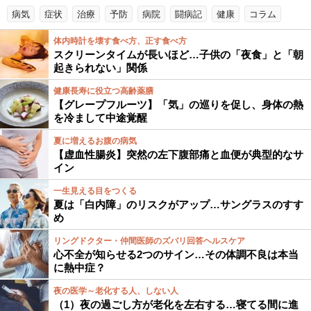
病気
症状
治療
予防
病院
闘病記
健康
コラム
体内時計を壊す食べ方、正す食べ方
スクリーンタイムが長いほど…子供の「夜食」と「朝
起きられない」関係
健康長寿に役立つ高齢薬膳
【グレープフルーツ】「気」の巡りを促し、身体の熱
を冷まして中途覚醒
夏に増えるお腹の病気
【虚血性腸炎】突然の左下腹部痛と血便が典型的なサ
イン
一生見える目をつくる
夏は「白内障」のリスクがアップ…サングラスのすす
め
リングドクター・仲間医師のズバリ回答ヘルスケア
心不全が知らせる2つのサイン…その体調不良は本当
に熱中症？
夜の医学～老化する人、しない人
（1）夜の過ごし方が老化を左右する…寝てる間に進