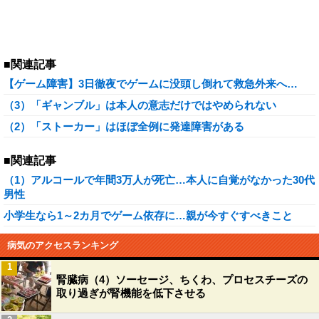
■関連記事
【ゲーム障害】3日徹夜でゲームに没頭し倒れて救急外来へ…
（3）「ギャンブル」は本人の意志だけではやめられない
（2）「ストーカー」はほぼ全例に発達障害がある
■関連記事
（1）アルコールで年間3万人が死亡…本人に自覚がなかった30代
男性
小学生なら1～2カ月でゲーム依存に…親が今すぐすべきこと
病気のアクセスランキング
1
腎臓病（4）ソーセージ、ちくわ、プロセスチーズの
取り過ぎが腎機能を低下させる