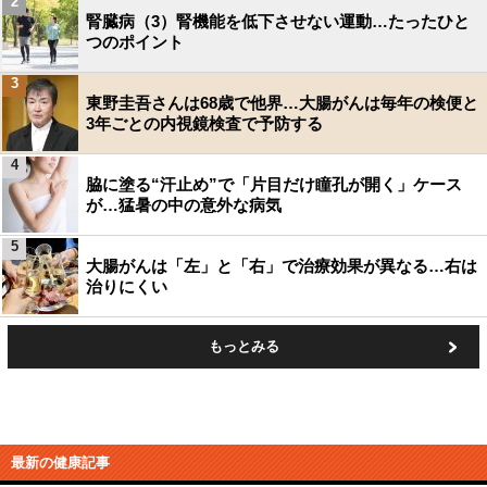
2
腎臓病（3）腎機能を低下させない運動…たったひと
つのポイント
3
東野圭吾さんは68歳で他界…大腸がんは毎年の検便と
3年ごとの内視鏡検査で予防する
4
脇に塗る“汗止め”で「片目だけ瞳孔が開く」ケース
が…猛暑の中の意外な病気
5
大腸がんは「左」と「右」で治療効果が異なる…右は
治りにくい
もっとみる
最新の健康記事