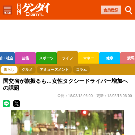
治・社会
芸能
スポーツ
ライフ
マネー
健康
競馬
ボートレース
競輪
オートレース
暮らし
グルメ
アミューズメント
コラム
国交省が旗振るも…女性タクシードライバー増加へ
の課題
公開：
18/03/18 06:00
更新：
18/03/18 06:00