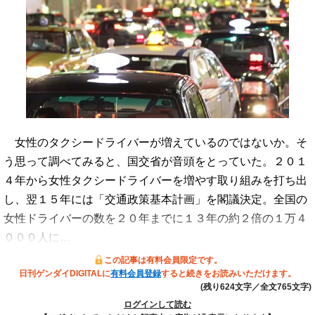
女性のタクシードライバーが増えているのではないか。そ
う思って調べてみると、国交省が音頭をとっていた。２０１
４年から女性タクシードライバーを増やす取り組みを打ち出
し、翌１５年には「交通政策基本計画」を閣議決定。全国の
女性ドライバーの数を２０年までに１３年の約２倍の１万４
０００人に…
この記事は有料会員限定です。
日刊ゲンダイDIGITALに
有料会員登録
すると続きをお読みいただけます。
(残り624文字／全文765文字)
ログインして読む