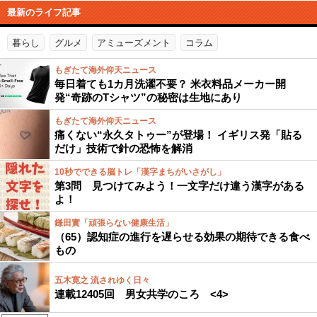
最新のライフ記事
暮らし
グルメ
アミューズメント
コラム
もぎたて海外仰天ニュース
毎日着ても1カ月洗濯不要？ 米衣料品メーカー開
発“奇跡のTシャツ”の秘密は生地にあり
もぎたて海外仰天ニュース
痛くない“永久タトゥー”が登場！ イギリス発「貼る
だけ」技術で針の恐怖を解消
10秒でできる脳トレ「漢字まちがいさがし」
第3問 見つけてみよう！一文字だけ違う漢字がある
よ！
鎌田實「頑張らない健康生活」
（65）認知症の進行を遅らせる効果の期待できる食べ
もの
五木寛之 流されゆく日々
連載12405回 男女共学のころ <4>