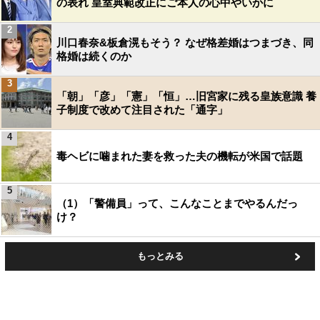
の表れ 皇室典範改正にご本人の心中やいかに
2
川口春奈&板倉滉もそう？ なぜ格差婚はつまづき、同
格婚は続くのか
3
「朝」「彦」「憲」「恒」…旧宮家に残る皇族意識 養
子制度で改めて注目された「通字」
4
毒ヘビに噛まれた妻を救った夫の機転が米国で話題
5
（1）「警備員」って、こんなことまでやるんだっ
け？
もっとみる