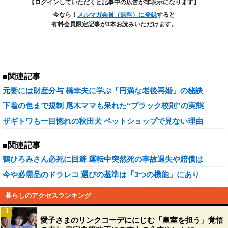
【ログインしていただくと記事中の広告が非表示になります】
今なら！
メルマガ会員（無料）に登録
すると
有料会員限定記事が3本お読みいただけます。
■関連記事
元妻には財産分与 橋幸夫に学ぶ「円満な老後再婚」の秘訣
下着の色まで規制 尾木ママも呆れた“ブラック校則”の実態
ザギトワも一目惚れの秋田犬 ペットショップで見ない理由
■関連記事
鶴ひろみさん必死に回避 運転中突然死の事故過失や賠償は
今や必需品のドラレコ 選びの基準は「3つの機能」にあり
暮らしのアクセスランキング
1
愛子さまのリンクコーデににじむ「皇室を担う」覚悟