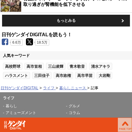
取り過ぎが腎機能を低下させる
もっとみる
日刊ゲンダイDIGITALを読もう！
6.6万
18.5万
人気キーワード
高校野球
高市首相
三山凌輝
青木歌音
清水アキラ
ハラスメント
三田佳子
高市政権
高市早苗
大岩剛
日刊ゲンダイDIGITAL
ライフ
暮らしニュース
記事
ライフ
暮らし
グルメ
アミューズメント
コラム