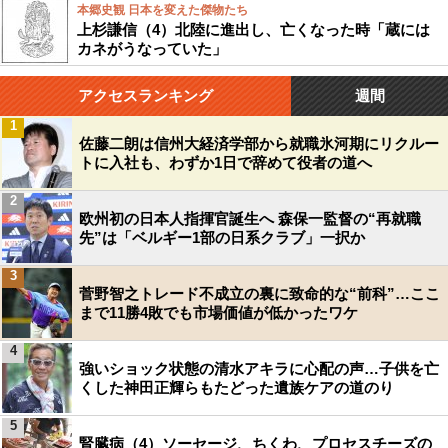
本郷史観 日本を変えた傑物たち
上杉謙信（4）北陸に進出し、亡くなった時「蔵には
カネがうなっていた」
アクセスランキング
週間
1
佐藤二朗は信州大経済学部から就職氷河期にリクルー
トに入社も、わずか1日で辞めて役者の道へ
2
欧州初の日本人指揮官誕生へ 森保一監督の“再就職
先”は「ベルギー1部の日系クラブ」一択か
3
菅野智之トレード不成立の裏に致命的な“前科”…ここ
まで11勝4敗でも市場価値が低かったワケ
4
強いショック状態の清水アキラに心配の声…子供を亡
くした神田正輝らもたどった遺族ケアの道のり
5
腎臓病（4）ソーセージ、ちくわ、プロセスチーズの