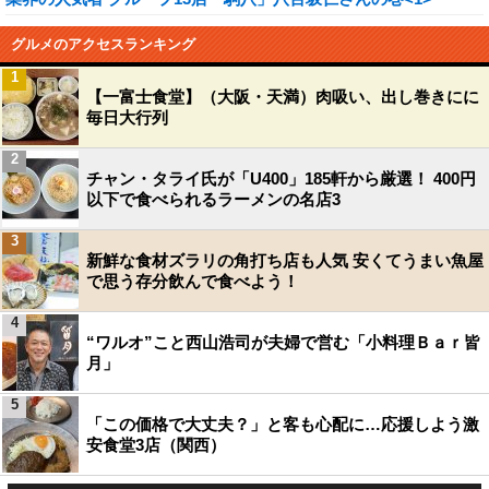
グルメのアクセスランキング
1
【一富士食堂】（大阪・天満）肉吸い、出し巻きにに
毎日大行列
2
チャン・タライ氏が「U400」185軒から厳選！ 400円
以下で食べられるラーメンの名店3
3
新鮮な食材ズラリの角打ち店も人気 安くてうまい魚屋
で思う存分飲んで食べよう！
4
“ワルオ”こと西山浩司が夫婦で営む「小料理Ｂａｒ皆
月」
5
「この価格で大丈夫？」と客も心配に…応援しよう激
安食堂3店（関西）