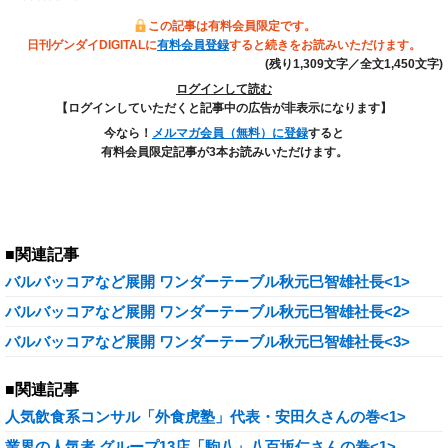
この記事は有料会員限定です。
日刊ゲンダイDIGITALに
有料会員登録
すると続きをお読みいただけます。
(残り1,309文字／全文1,450文字)
ログインして読む
【ログインしていただくと記事中の広告が非表示になります】
今なら！
メルマガ会員（無料）に登録
すると
有料会員限定記事が3本お読みいただけます。
■関連記事
バルバッコアなど展開 ワンダーテーブル秋元巳智雄社長<1>
バルバッコアなど展開 ワンダーテーブル秋元巳智雄社長<2>
バルバッコアなど展開 ワンダーテーブル秋元巳智雄社長<3>
■関連記事
人気飲食系コンサル「外食虎塾」代表・安田久さんの巻<1>
業界の人気者 グループ13店「駒八」八百坂仁さんの巻<1>