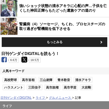
4
強いショック状態の清水アキラに心配の声…子供を亡
くした神田正輝らもたどった遺族ケアの道のり
5
腎臓病（4）ソーセージ、ちくわ、プロセスチーズの
取り過ぎが腎機能を低下させる
もっとみる
日刊ゲンダイDIGITALを読もう！
6.6万
18.5万
人気キーワード
高校野球
高市首相
三山凌輝
青木歌音
清水アキラ
ハラスメント
三田佳子
高市政権
高市早苗
大岩剛
日刊ゲンダイDIGITAL
ライフ
グルメニュース
記事
ライフ