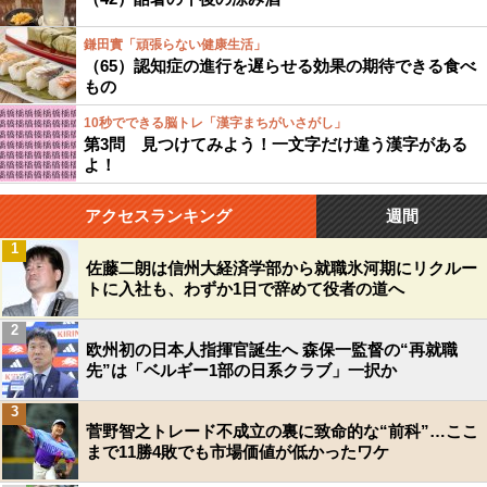
鎌田實「頑張らない健康生活」
（65）認知症の進行を遅らせる効果の期待できる食べ
もの
10秒でできる脳トレ「漢字まちがいさがし」
第3問 見つけてみよう！一文字だけ違う漢字がある
よ！
アクセスランキング
週間
1
佐藤二朗は信州大経済学部から就職氷河期にリクルー
トに入社も、わずか1日で辞めて役者の道へ
2
欧州初の日本人指揮官誕生へ 森保一監督の“再就職
先”は「ベルギー1部の日系クラブ」一択か
3
菅野智之トレード不成立の裏に致命的な“前科”…ここ
まで11勝4敗でも市場価値が低かったワケ