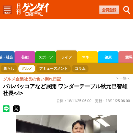
治・社会
芸能
スポーツ
ライフ
マネー
健康
競馬
ボートレース
競輪
オートレース
暮らし
グルメ
アミューズメント
コラム
> 一覧へ
グルメ企業社長の食い倒れ日記
バルバッコアなど展開 ワンダーテーブル秋元巳智雄
社長<4>
公開：
18/11/25 06:00
更新：
18/11/25 06:00