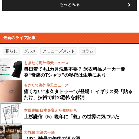
もっとみる
最新のライフ記事
暮らし
グルメ
アミューズメント
コラム
もぎたて海外仰天ニュース
毎日着ても1カ月洗濯不要？ 米衣料品メーカー開
発“奇跡のTシャツ”の秘密は生地にあり
もぎたて海外仰天ニュース
痛くない“永久タトゥー”が登場！ イギリス発「貼る
だけ」技術で針の恐怖を解消
本郷史観 日本を変えた傑物たち
上杉謙信（5）晩年に「義」の世界に気づいた
大竹聡 大酒の一滴
（42）酷暑の午後の涼み酒