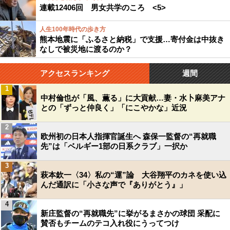
連載12406回 男女共学のころ <5>
人生100年時代の歩き方
熊本地震に「ふるさと納税」で支援…寄付金は中抜き
なしで被災地に渡るのか？
アクセスランキング
週間
1
中村倫也が「風、薫る」に大貢献…妻・水卜麻美アナ
との「ずっと仲良く」「にこやかな」近況
2
欧州初の日本人指揮官誕生へ 森保一監督の“再就職
先”は「ベルギー1部の日系クラブ」一択か
3
萩本欽一〈34〉私の“運”論 大谷翔平のカネを使い込
んだ通訳に「小さな声で『ありがとう』」
4
新庄監督の“再就職先”に挙がるまさかの球団 采配に
賛否もチームのテコ入れ役にうってつけ