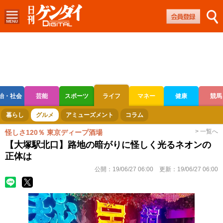
治・社会
芸能
スポーツ
ライフ
マネー
健康
競馬
ボートレース
競輪
オートレース
暮らし
グルメ
アミューズメント
コラム
> 一覧へ
怪しさ120％ 東京ディープ酒場
【大塚駅北口】路地の暗がりに怪しく光るネオンの
正体は
公開：
19/06/27 06:00
更新：
19/06/27 06:00