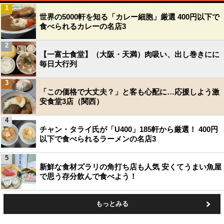
1
世界の5000軒を知る「カレー細胞」厳選 400円以下で
食べられるカレーの名店3
2
【一富士食堂】（大阪・天満）肉吸い、出し巻きにに
毎日大行列
3
「この価格で大丈夫？」と客も心配に…応援しよう激
安食堂3店（関西）
4
チャン・タライ氏が「U400」185軒から厳選！ 400円
以下で食べられるラーメンの名店3
5
新鮮な食材ズラリの角打ち店も人気 安くてうまい魚屋
で思う存分飲んで食べよう！
もっとみる