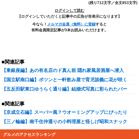
(残り712文字／全文853文字)
ログインして読む
【ログインしていただくと記事中の広告が非表示になります】
今なら！
メルマガ会員（無料）に登録
すると
有料会員限定記事が3本お読みいただけます。
■関連記事
【東銀座編】あの有名店のド真ん前 隠れ家風居酒屋へ潜入
【国立駅南口編】ポツンと一軒飲み屋で育児談義に花が咲く
【五反田駅東口ゆうらく通り編】結婚式写真に彩られたバー
■関連記事
【京成立石編】スーパー風？ウオーミングアップにぴったり
【三ノ輪編】南千住仲通りの小料理屋と怪しげ昭和スナック
グルメのアクセスランキング