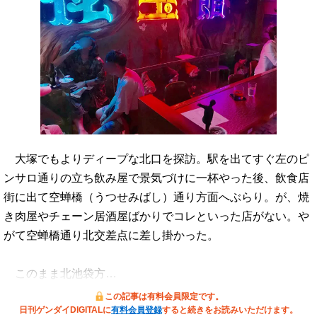
大塚でもよりディープな北口を探訪。駅を出てすぐ左のピ
ンサロ通りの立ち飲み屋で景気づけに一杯やった後、飲食店
街に出て空蝉橋（うつせみばし）通り方面へぶらり。が、焼
き肉屋やチェーン居酒屋ばかりでコレといった店がない。や
がて空蝉橋通り北交差点に差し掛かった。
このまま北池袋方…
この記事は有料会員限定です。
日刊ゲンダイDIGITALに
有料会員登録
すると続きをお読みいただけます。