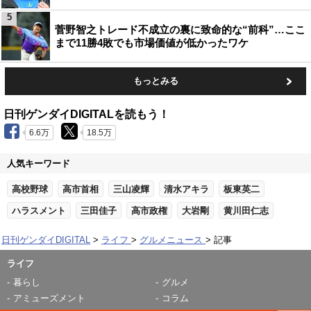
5
菅野智之トレード不成立の裏に致命的な“前科”…ここ
まで11勝4敗でも市場価値が低かったワケ
もっとみる
日刊ゲンダイDIGITALを読もう！
6.6万
18.5万
人気キーワード
高校野球
高市首相
三山凌輝
清水アキラ
板東英二
ハラスメント
三田佳子
高市政権
大岩剛
黄川田仁志
日刊ゲンダイDIGITAL
ライフ
グルメニュース
記事
ライフ
暮らし
グルメ
アミューズメント
コラム