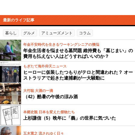
最新のライフ記事
暮らし
グルメ
アミューズメント
コラム
年金不安時代を生きるワーキングシニアの懊悩
年金生活者を悩ませる墓問題 維持費も「墓じまい」の
費用も払えない人はどうすればいいのか？
もぎたて海外仰天ニュース
ヒーローに仮装したつもりがテロと間違われた？ オー
ストラリアで起きた逮捕劇が一大騒動に
大竹聡 大酒の一滴
（42）酷暑の午後の涼み酒
本郷史観 日本を変えた傑物たち
上杉謙信（5）晩年に「義」の世界に気づいた
五木寛之 流されゆく日々