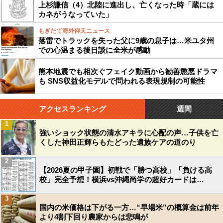
上杉謙信（4）北陸に進出し、亡くなった時「蔵には
カネがうなっていた」
もぎたて海外仰天ニュース
落雷でトラックを失った父に9歳の息子は…米ユタ州
での心温まる後日談に全米が感動
熊本地震でも相次ぐフェイク動画から勧善懲悪ドラマ
も SNS収益化モデルで問われる表現規制の可能性
アクセスランキング
週間
1
強いショック状態の清水アキラに心配の声…子供を亡
くした神田正輝らもたどった遺族ケアの道のり
2
【2026夏の甲子園】初戦で「勝つ高校」「負ける高
校」完全予想！横浜vs沖縄尚学の超好カードは…
3
国内の米価格は下がる一方…“早場米”の概算金は前年
より4割下回り農家からは悲鳴が