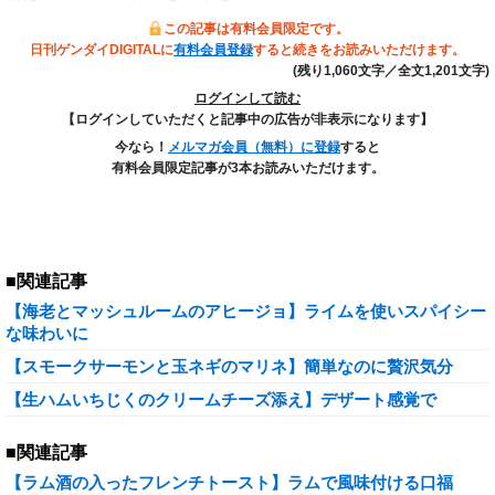
この記事は有料会員限定です。
日刊ゲンダイDIGITALに
有料会員登録
すると続きをお読みいただけます。
(残り1,060文字／全文1,201文字)
ログインして読む
【ログインしていただくと記事中の広告が非表示になります】
今なら！
メルマガ会員（無料）に登録
すると
有料会員限定記事が3本お読みいただけます。
■関連記事
【海老とマッシュルームのアヒージョ】ライムを使いスパイシー
な味わいに
【スモークサーモンと玉ネギのマリネ】簡単なのに贅沢気分
【生ハムいちじくのクリームチーズ添え】デザート感覚で
■関連記事
【ラム酒の入ったフレンチトースト】ラムで風味付ける口福