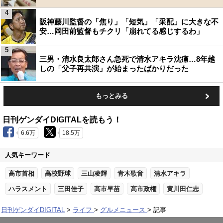
4
阪神藤川監督の「焦り」「短気」「采配」に大きな不
安…岡田前監督もチクリ「崩れてる感じするわ」
5
三男・清水良太郎さん急死で清水アキラ沈痛…8年越
しの「父子再共演」が始まったばかりだった
もっとみる
日刊ゲンダイDIGITALを読もう！
6.6万
18.5万
人気キーワード
高市首相
高校野球
三山凌輝
青木歌音
清水アキラ
ハラスメント
三田佳子
高市早苗
高市政権
黄川田仁志
日刊ゲンダイDIGITAL
ライフ
グルメニュース
記事