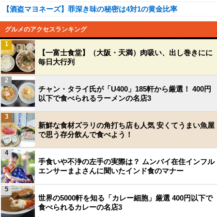
【酒盗マヨネーズ】罪深き味の秘密は4対1の黄金比率
グルメのアクセスランキング
1
【一富士食堂】（大阪・天満）肉吸い、出し巻きにに
毎日大行列
2
チャン・タライ氏が「U400」185軒から厳選！ 400円
以下で食べられるラーメンの名店3
3
新鮮な食材ズラリの角打ち店も人気 安くてうまい魚屋
で思う存分飲んで食べよう！
4
手食いや不浄の左手の実際は？ ムンバイ在住インフル
エンサーまよさんに聞いたインド食のマナー
5
世界の5000軒を知る「カレー細胞」厳選 400円以下で
食べられるカレーの名店3