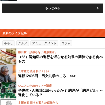
もっとみる
最新のライフ記事
暮らし
グルメ
アミューズメント
コラム
鎌田實「頑張らない健康生活」
（65）認知症の進行を遅らせる効果の期待できる食べ
もの
五木寛之 流されゆく日々
連載12405回 男女共学のころ <4>
シニアのためのマネー講座
半導体・AI相場は終わったか？ 納戸が「納戸ビル」へ
進化している？
本郷史観 日本を変えた傑物たち