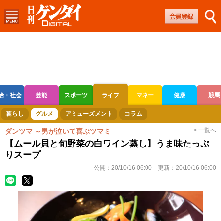
治・社会
芸能
スポーツ
ライフ
マネー
健康
競馬
ボートレース
競輪
オートレース
暮らし
グルメ
アミューズメント
コラム
> 一覧へ
ダンツマ ～男が泣いて喜ぶツマミ
【ムール貝と旬野菜の白ワイン蒸し】うま味たっぷ
りスープ
公開：
20/10/16 06:00
更新：
20/10/16 06:00