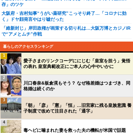
存」のツケ
大阪府・吉村知事“うがい薬研究”こっそり終了…「コロナに効
く」ドヤ顔発言やはり嘘だった
「維新封じ」岸田政権が画策する切り札は…大阪万博とカジノIR
で“アメとムチ”作戦
暮らしのアクセスランキング
1
愛子さまのリンクコーデににじむ「皇室を担う」覚悟
の表れ 皇室典範改正にご本人の心中やいかに
2
川口春奈&板倉滉もそう？ なぜ格差婚はつまづき、同
格婚は続くのか
3
「朝」「彦」「憲」「恒」…旧宮家に残る皇族意識 養
子制度で改めて注目された「通字」
4
毒ヘビに噛まれた妻を救った夫の機転が米国で話題