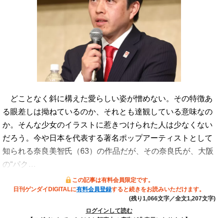
どことなく斜に構えた愛らしい姿が憎めない。その特徴あ
る眼差しは拗ねているのか、それとも達観している意味なの
か。そんな少女のイラストに惹きつけられた人は少なくない
だろう。今や日本を代表する著名ポップアーティストとして
知られる奈良美智氏（63）の作品だが、その奈良氏が、大阪
の“パク…
この記事は有料会員限定です。
日刊ゲンダイDIGITALに
有料会員登録
すると続きをお読みいただけます。
(残り1,066文字／全文1,207文字)
ログインして読む