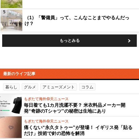
5
（1）「警備員」って、こんなことまでやるんだっ
け？
もっとみる
最新のライフ記事
暮らし
グルメ
アミューズメント
コラム
もぎたて海外仰天ニュース
毎日着ても1カ月洗濯不要？ 米衣料品メーカー開
発“奇跡のTシャツ”の秘密は生地にあり
もぎたて海外仰天ニュース
痛くない“永久タトゥー”が登場！ イギリス発「貼る
だけ」技術で針の恐怖を解消