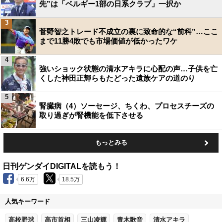
先”は「ベルギー1部の日系クラブ」一択か
3
菅野智之トレード不成立の裏に致命的な“前科”…ここ
まで11勝4敗でも市場価値が低かったワケ
4
強いショック状態の清水アキラに心配の声…子供を亡
くした神田正輝らもたどった遺族ケアの道のり
5
腎臓病（4）ソーセージ、ちくわ、プロセスチーズの
取り過ぎが腎機能を低下させる
もっとみる
日刊ゲンダイDIGITALを読もう！
6.6万
18.5万
人気キーワード
高校野球
高市首相
三山凌輝
青木歌音
清水アキラ