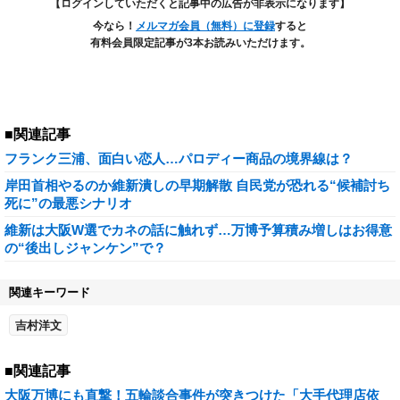
【ログインしていただくと記事中の広告が非表示になります】
今なら！
メルマガ会員（無料）に登録
すると
有料会員限定記事が3本お読みいただけます。
■関連記事
フランク三浦、面白い恋人…パロディー商品の境界線は？
岸田首相やるのか維新潰しの早期解散 自民党が恐れる“候補討ち
死に”の最悪シナリオ
維新は大阪W選でカネの話に触れず…万博予算積み増しはお得意
の“後出しジャンケン”で？
関連キーワード
吉村洋文
■関連記事
大阪万博にも直撃！五輪談合事件が突きつけた「大手代理店依