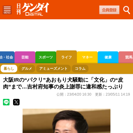
治・社会
芸能
スポーツ
ライフ
マネー
健康
競馬
ボートレース
競輪
オートレース
暮らし
グルメ
アミューズメント
コラム
大阪IRの“パクリ”あおもり犬騒動に「文化」の“皮
肉”まで…吉村府知事の炎上謝罪に違和感たっぷり
公開：
23/04/20 16:30
更新：
23/05/11 14:19