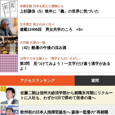
本郷史観 日本を変えた傑物たち
上杉謙信（5）晩年に「義」の世界に気づいた
五木寛之 流されゆく日々
連載12406回 男女共学のころ <5>
大竹聡 大酒の一滴
（42）酷暑の午後の涼み酒
10秒でできる脳トレ「漢字まちがいさがし」
第3問 見つけてみよう！一文字だけ違う漢字がある
よ！
アクセスランキング
週間
1
佐藤二朗は信州大経済学部から就職氷河期にリクルー
トに入社も、わずか1日で辞めて役者の道へ
2
欧州初の日本人指揮官誕生へ 森保一監督の“再就職