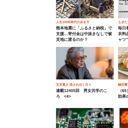
人生100年時代の歩き方
もぎた
熊本地震に「ふるさと納税」で
毎日
支援…寄付金は中抜きなしで被
衣料
災地に渡るのか？
ャツ
五木寛之 流されゆく日々
鎌田實
連載12405回 男女共学のこ
（6
ろ <4>
効果