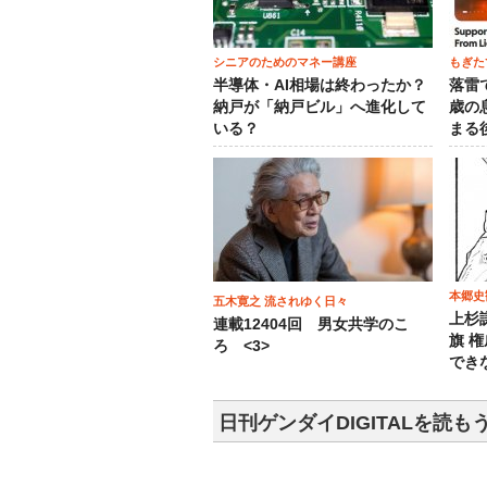
シニアのためのマネー講座
もぎた
半導体・AI相場は終わったか？
落雷
納戸が「納戸ビル」へ進化して
歳の
いる？
まる
本郷史
五木寛之 流されゆく日々
上杉
連載12404回 男女共学のこ
旗 
ろ <3>
でき
日刊ゲンダイDIGITALを読も