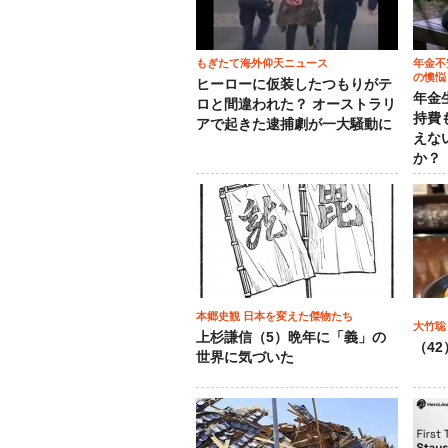
もぎたて海外仰天ニュース
年金不
の懊悩
ヒーローに仮装したつもりがテ
年金
ロと間違われた？ オーストラリ
持費
アで起きた逮捕劇が一大騒動に
えな
か？
本郷史観 日本を変えた傑物たち
大竹聡
上杉謙信（5）晩年に「義」の
（4
世界に気づいた