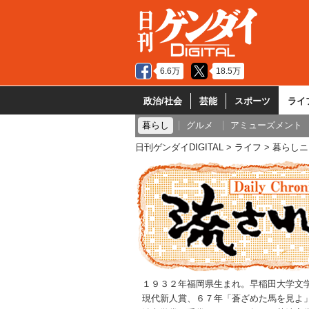
6.6万
18.5万
政治/社会
芸能
スポーツ
ライ
暮らし
グルメ
アミューズメント
日刊ゲンダイDIGITAL
ライフ
暮らしニ
１９３２年福岡県生まれ。早稲田大学文
現代新人賞、６７年「蒼ざめた馬を見よ