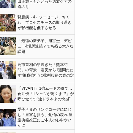
田正輝らもたどった遺族ケアの
道のり
腎臓病（4）ソーセージ、ちく
わ、プロセスチーズの取り過ぎ
が腎機能を低下させる
「最強の新弟子」旭富士、デビ
ュー4場所連続Ｖでも残る大きな
課題
高市首相の早過ぎた「熊本訪
問」の背景…震災から1週間たた
ず“視察強行”に批判殺到の案の定
「VIVANT」1強ムードの陰で…
蒼井優「Tシャツが乾くまで」が
呼び覚ます"連ドラ本来の快感"
愛子さまのリンクコーデににじ
む「皇室を担う」覚悟の表れ 皇
室典範改正にご本人の心中やい
かに