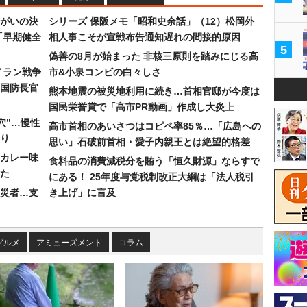
まがいの決
シリーズ 保阪メモ「昭和史余話」（12）松岡外
「早期健全
相人事こそが宣戦布告通知遅れの間接的原因
5
偽善の8月が始まった 非核三原則を踏みにじる高
イラン戦争
市&小泉コンビの白々しさ
国防長官
熊本地震の被災地利用に続き…首相官邸が今度は
国民栄誉賞で「高市PR動画」作成し大炎上
穴”…慢性
高市首相のあいさつはコピペ率85％…「広島への
り
思い」石破前首相・愛子内親王とは絶望的格差
カレー味
食料品の消費減税分を賄う「恒久財源」ならすで
た
にある！ 25年度与党税制改正大綱は「法人税引
災者…支
き上げ」に言及
グルメ
アミューズメント
コラム