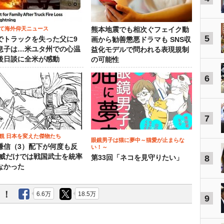
て海外仰天ニュース
熊本地震でも相次ぐフェイク動
5
でトラックを失った父に9
画から勧善懲悪ドラマも SNS収
息子は…米ユタ州での心温
益化モデルで問われる表現規制
後日談に全米が感動
の可能性
6
7
観 日本を変えた傑物たち
眼鏡男子は猫に夢中～猫愛が止まらな
謙信（3）配下が何度も反
い！～
権威だけでは戦国武士を統率
8
第33回「ネコを見守りたい」
なかった
う！
6.6万
18.5万
9