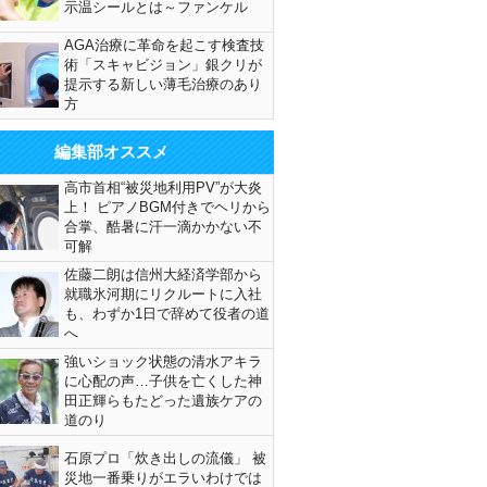
示温シールとは～ファンケル
AGA治療に革命を起こす検査技
術「スキャビジョン」銀クリが
提示する新しい薄毛治療のあり
方
編集部オススメ
高市首相“被災地利用PV”が大炎
上！ ピアノBGM付きでヘリから
合掌、酷暑に汗一滴かかない不
可解
佐藤二朗は信州大経済学部から
就職氷河期にリクルートに入社
も、わずか1日で辞めて役者の道
へ
強いショック状態の清水アキラ
に心配の声…子供を亡くした神
田正輝らもたどった遺族ケアの
道のり
石原プロ「炊き出しの流儀」 被
災地一番乗りがエラいわけでは