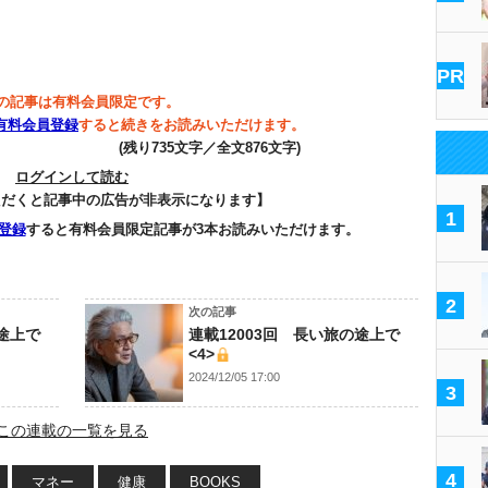
PR
の記事は有料会員限定です。
有料会員登録
すると続きをお読みいただけます。
(残り735文字／全文876文字)
ログインして読む
ただくと記事中の広告が非表示になります】
1
登録
すると有料会員限定記事が3本お読みいただけます。
2
次の記事
の途上で
連載12003回 長い旅の途上で
<4>
2024/12/05 17:00
3
この連載の一覧を見る
4
マネー
健康
BOOKS