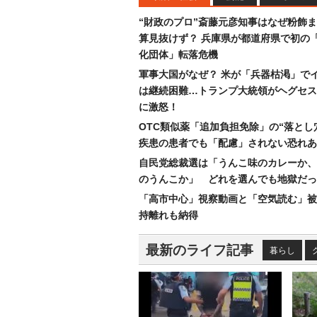
“財政のプロ”斎藤元彦知事はなぜ粉飾
算見抜けず？ 兵庫県が都道府県で初の
化団体」転落危機
軍事大国がなぜ？ 米が「兵器枯渇」で
は継続困難…トランプ大統領がヘグセス
に激怒！
OTC類似薬「追加負担免除」の“落とし
疾患の患者でも「配慮」されない恐れあ
自民党総裁選は「うんこ味のカレーか、
のうんこか」 どれを選んでも地獄だっ
「高市中心」視察動画と「空気読む」被
持離れも納得
最新のライフ記事
暮らし