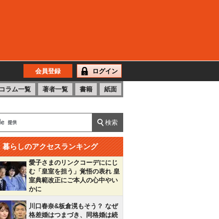
会員登録
ログイン
コラム一覧
著者一覧
書籍
紙面
暮らしのアクセスランキング
愛子さまのリンクコーデににじ
む「皇室を担う」覚悟の表れ 皇
室典範改正にご本人の心中やい
かに
川口春奈&板倉滉もそう？ なぜ
格差婚はつまづき、同格婚は続