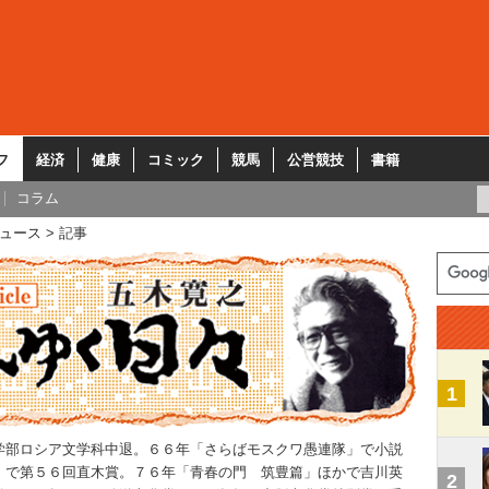
フ
経済
健康
コミック
競馬
公営競技
書籍
コラム
ュース
記事
1
学部ロシア文学科中退。６６年「さらばモスクワ愚連隊」で小説
」で第５６回直木賞。７６年「青春の門 筑豊篇」ほかで吉川英
2