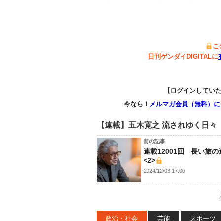
こ
日刊ゲンダイDIGITALに
【ログインしてい
今なら！
メルマガ会員（無料）に
【連載】五木寛之 流されゆく日々
前の記事
連載12001回 長い旅
<2>
2024/12/03 17:00
政治・社会
芸能
スポーツ