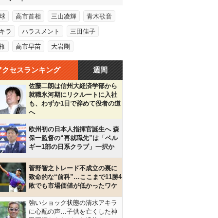
球
高市首相
三山凌輝
青木歌音
キラ
ハラスメント
三田佳子
権
高市早苗
大岩剛
アクセスランキング
週間
佐藤二朗は信州大経済学部から
就職氷河期にリクルートに入社
も、わずか1日で辞めて役者の道
へ
欧州初の日本人指揮官誕生へ 森
保一監督の“再就職先”は「ベル
ギー1部の日系クラブ」一択か
菅野智之トレード不成立の裏に
致命的な“前科”…ここまで11勝4
敗でも市場価値が低かったワケ
強いショック状態の清水アキラ
に心配の声…子供を亡くした神