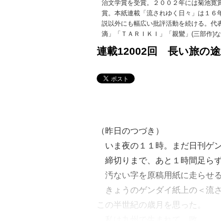
治文学賞を受賞。２００２年には菊池寛
賞。本紙連載「流されゆく日々」は１６
説以外にも幅広い批評活動を続ける。代
滴
」「ＴＡＲＩＫＩ」「
親鸞
」(三部作)
連載12002回 長い旅の途
（昨日のつづき）
いま夜の１１時。まだ日刊ゲン
締切りまで、あと１時間足ら
汚ない字を原稿用紙に走らせ
きょうのゲンダイ紙上の＜流さ
この半世紀の歳月を思った。
私は九州で生まれて、敗…