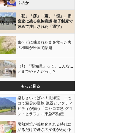
くのか
「朝」「彦」「憲」「恒」…旧
宮家に残る皇族意識 養子制度で
改めて注目された「通字」
毒ヘビに噛まれた妻を救った夫
の機転が米国で話題
（1）「警備員」って、こんなこ
とまでやるんだっけ？
もっと見る
楽しさいっぱい！北海道・ニセ
コで避暑の夏旅 絶景とアクティ
ビティが揃う「ニセコ東急 グラ
ン・ヒラフ」～東急不動産
暑熱対策が義務化される時代に
貼るだけで暑さの変化がわかる