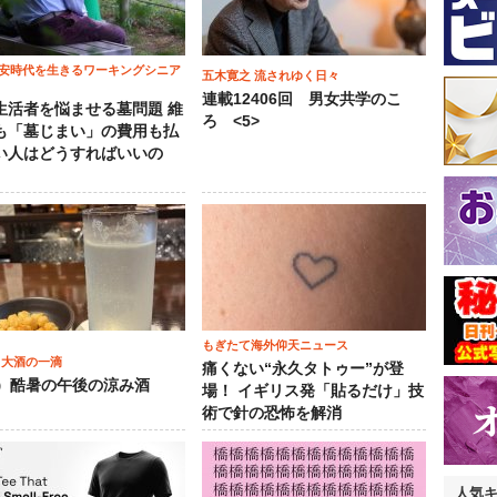
安時代を生きるワーキングシニア
五木寛之 流されゆく日々
連載12406回 男女共学のこ
生活者を悩ませる墓問題 維
ろ <5>
も「墓じまい」の費用も払
い人はどうすればいいの
もぎたて海外仰天ニュース
 大酒の一滴
痛くない“永久タトゥー”が登
2）酷暑の午後の涼み酒
場！ イギリス発「貼るだけ」技
術で針の恐怖を解消
人気