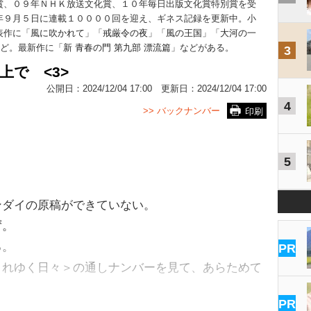
賞、０９年ＮＨＫ放送文化賞、１０年毎日出版文化賞特別賞を受
年９月５日に連載１００００回を迎え、ギネス記録を更新中。小
表作に「
風に吹かれて
」「
戒厳令の夜
」「
風の王国
」「
大河の一
など。最新作に「
新 青春の門 第九部 漂流篇
」などがある。
3
上で <3>
公開日：
2024/12/04 17:00
更新日：
2024/12/04 17:00
4
>> バックナンバー
印刷
5
ダイの原稿ができていない。
ず。
る。
PR
れゆく日々＞の通しナンバーを見て、あらためて
PR