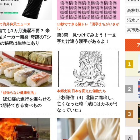
高校野
清水ア
て海外仰天ニュース
10秒でできる脳トレ「漢字まちがいさが
し」
高市政
着ても1カ月洗濯不要？ 米
第3問 見つけてみよう！一文
品メーカー開発“奇跡のTシ
字だけ違う漢字があるよ！
”の秘密は生地にあり
1
2
本郷史観 日本を変えた傑物たち
「頑張らない健康生活」
上杉謙信（4）北陸に進出し、
5）認知症の進行を遅らせる
亡くなった時「蔵にはカネがう
の期待できる食べもの
なっていた」
3
4