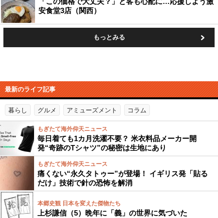
「この価格で大丈夫？」と客も心配に…応援しよう激
安食堂3店（関西）
もっとみる
最新のライフ記事
暮らし
グルメ
アミューズメント
コラム
もぎたて海外仰天ニュース
毎日着ても1カ月洗濯不要？ 米衣料品メーカー開
発“奇跡のTシャツ”の秘密は生地にあり
もぎたて海外仰天ニュース
痛くない“永久タトゥー”が登場！ イギリス発「貼る
だけ」技術で針の恐怖を解消
本郷史観 日本を変えた傑物たち
上杉謙信（5）晩年に「義」の世界に気づいた