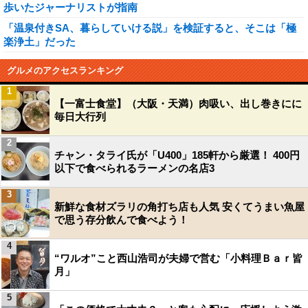
歩いたジャーナリストが指南
「温泉付きSA、暮らしていける説」を検証すると、そこは「極
楽浄土」だった
グルメのアクセスランキング
1
【一富士食堂】（大阪・天満）肉吸い、出し巻きにに
毎日大行列
2
チャン・タライ氏が「U400」185軒から厳選！ 400円
以下で食べられるラーメンの名店3
3
新鮮な食材ズラリの角打ち店も人気 安くてうまい魚屋
で思う存分飲んで食べよう！
4
“ワルオ”こと西山浩司が夫婦で営む「小料理Ｂａｒ皆
月」
5