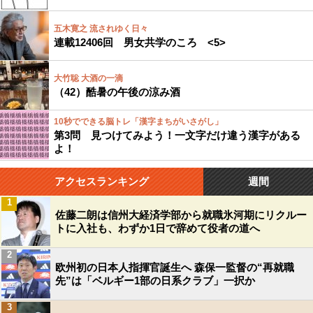
五木寛之 流されゆく日々
連載12406回 男女共学のころ <5>
大竹聡 大酒の一滴
（42）酷暑の午後の涼み酒
10秒でできる脳トレ「漢字まちがいさがし」
第3問 見つけてみよう！一文字だけ違う漢字がある
よ！
アクセスランキング
週間
1
佐藤二朗は信州大経済学部から就職氷河期にリクルー
トに入社も、わずか1日で辞めて役者の道へ
2
欧州初の日本人指揮官誕生へ 森保一監督の“再就職
先”は「ベルギー1部の日系クラブ」一択か
3