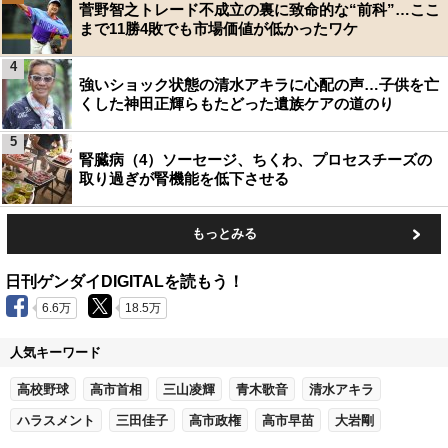
菅野智之トレード不成立の裏に致命的な“前科”…ここ
まで11勝4敗でも市場価値が低かったワケ
4
強いショック状態の清水アキラに心配の声…子供を亡
くした神田正輝らもたどった遺族ケアの道のり
5
腎臓病（4）ソーセージ、ちくわ、プロセスチーズの
取り過ぎが腎機能を低下させる
もっとみる
日刊ゲンダイDIGITALを読もう！
6.6万
18.5万
人気キーワード
高校野球
高市首相
三山凌輝
青木歌音
清水アキラ
ハラスメント
三田佳子
高市政権
高市早苗
大岩剛