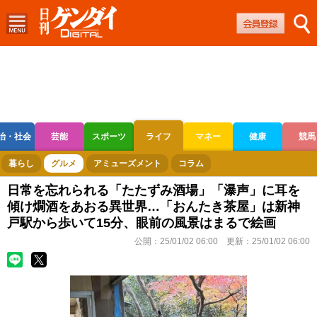
治・社会
芸能
スポーツ
ライフ
マネー
健康
競馬
ボートレース
競輪
オートレース
暮らし
グルメ
アミューズメント
コラム
日常を忘れられる「たたずみ酒場」「瀑声」に耳を
傾け燗酒をあおる異世界…「おんたき茶屋」は新神
戸駅から歩いて15分、眼前の風景はまるで絵画
公開：
25/01/02 06:00
更新：
25/01/02 06:00