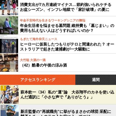
消費支出が7カ月連続マイナス…節約強いられケチる
お盆シーズン、インフレ地獄で「家計破壊」の夏に
年金不安時代を生きるワーキングシニアの懊悩
年金生活者を悩ませる墓問題 維持費も「墓じまい」の
費用も払えない人はどうすればいいのか？
もぎたて海外仰天ニュース
ヒーローに仮装したつもりがテロと間違われた？ オー
ストラリアで起きた逮捕劇が一大騒動に
大竹聡 大酒の一滴
（42）酷暑の午後の涼み酒
アクセスランキング
週間
1
萩本欽一〈34〉私の“運”論 大谷翔平のカネを使い込
んだ通訳に「小さな声で『ありがとう』」
2
新庄監督の“再就職先”に挙がるまさかの球団 采配に