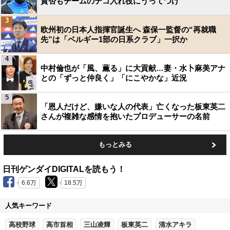
賛否もチームのテコ入れ役にうってつけ
3
欧州初の日本人指揮官誕生へ 森保一監督の“再就職
先”は「ベルギー1部の日系クラブ」一択か
4
中村倫也が「風、薫る」に大貢献…妻・水卜麻美アナ
との「ずっと仲良く」「にこやかな」近況
5
「恩人だけど、嫌いな人の代表」亡くなった板東英二
さんが複雑な感情を抱いたプロデューサーの名前
もっとみる
日刊ゲンダイDIGITALを読もう！
6.6万
18.5万
人気キーワード
高校野球
高市首相
三山凌輝
板東英二
清水アキラ