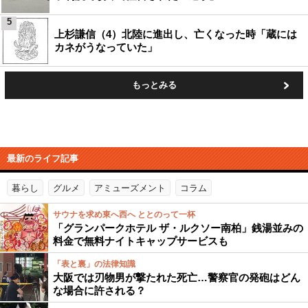
5
上杉謙信（4）北陸に進出し、亡くなった時「蔵には
カネがうなっていた」
もっとみる
最新のライフ記事
暮らし
グルメ
アミューズメント
コラム
サウナを求め東へ西へ ととのって一杯
「グランパークホテル ザ・ルクソー南柏」銭湯並みの
料金で無料ナイトキャップサービスも
「表と裏」の法律知識
大阪では刃物男が撃たれた死亡…警察官の発砲はどん
な場合に許される？