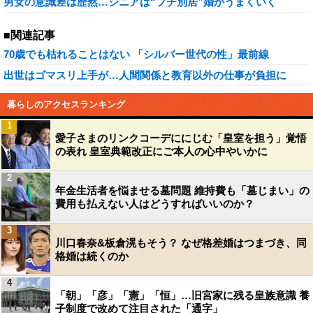
男女の意識差は歴然…シニアは“プチ別居”婚がうまくいく
■関連記事
70歳でも枯れることはない 「シルバー世代の性」最前線
出世はゴマスリ上手が…人間関係と教育以外の仕事が負担に
暮らしのアクセスランキング
1
愛子さまのリンクコーデににじむ「皇室を担う」覚悟
の表れ 皇室典範改正にご本人の心中やいかに
2
年金生活者を悩ませる墓問題 維持費も「墓じまい」の
費用も払えない人はどうすればいいのか？
3
川口春奈&板倉滉もそう？ なぜ格差婚はつまづき、同
格婚は続くのか
4
「朝」「彦」「憲」「恒」…旧宮家に残る皇族意識 養
子制度で改めて注目された「通字」