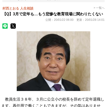
> 一覧へ
村西とおる 人生相談
【Q】3月で定年も…もう悲惨な教育現場に関わりたくない
公開：
20/01/22 06:00
更新：
20/01/28 14:01
教員生活３８年、３月に公立小の校長を辞めて定年退職し
ます。再任用で働くこともできますが、その気はありませ