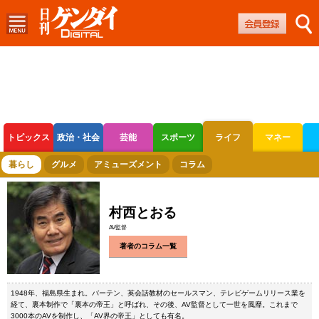
トピックス
政治・社会
芸能
スポーツ
ライフ
マネー
ボートレース
競輪
オートレース
暮らし
グルメ
アミューズメント
コラム
村西とおる
AV監督
著者のコラム一覧
1948年、福島県生まれ。バーテン、英会話教材のセールスマン、テレビゲームリリース業を
経て、裏本制作で「裏本の帝王」と呼ばれ、その後、AV監督として一世を風靡。これまで
3000本のAVを制作し、「AV界の帝王」としても有名。