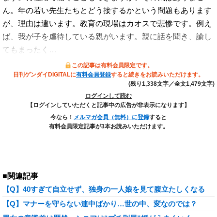
ん。年の若い先生たちとどう接するかという問題もあります
が、理由は違います。教育の現場はカオスで悲惨です。例え
ば、我が子を虐待している親がいます。親に話を聞き、諭し
てもまったく…
この記事は有料会員限定です。
日刊ゲンダイDIGITALに
有料会員登録
すると続きをお読みいただけます。
(残り1,338文字／全文1,479文字)
ログインして読む
【ログインしていただくと記事中の広告が非表示になります】
今なら！
メルマガ会員（無料）に登録
すると
有料会員限定記事が3本お読みいただけます。
■関連記事
【Q】40すぎて自立せず、独身の一人娘を見て腹立たしくなる
【Q】マナーを守らない連中ばかり…世の中、変なのでは？