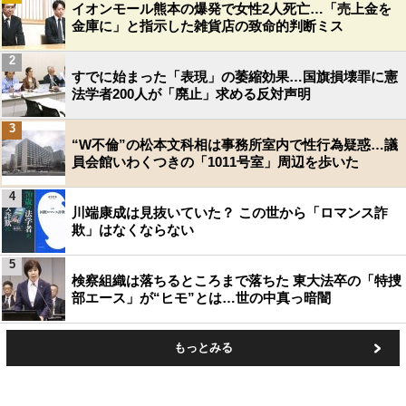
イオンモール熊本の爆発で女性2人死亡…「売上金を
金庫に」と指示した雑貨店の致命的判断ミス
2
すでに始まった「表現」の萎縮効果…国旗損壊罪に憲
法学者200人が「廃止」求める反対声明
3
“W不倫”の松本文科相は事務所室内で性行為疑惑…議
員会館いわくつきの「1011号室」周辺を歩いた
4
川端康成は見抜いていた？ この世から「ロマンス詐
欺」はなくならない
5
検察組織は落ちるところまで落ちた 東大法卒の「特捜
部エース」が“ヒモ”とは…世の中真っ暗闇
もっとみる