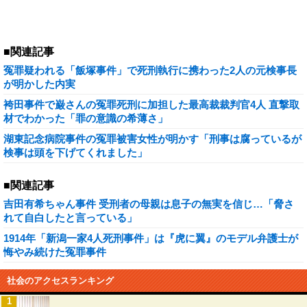
■関連記事
冤罪疑われる「飯塚事件」で死刑執行に携わった2人の元検事長
が明かした内実
袴田事件で巌さんの冤罪死刑に加担した最高裁裁判官4人 直撃取
材でわかった「罪の意識の希薄さ」
湖東記念病院事件の冤罪被害女性が明かす「刑事は腐っているが
検事は頭を下げてくれました」
■関連記事
吉田有希ちゃん事件 受刑者の母親は息子の無実を信じ…「脅さ
れて自白したと言っている」
1914年「新潟一家4人死刑事件」は『虎に翼』のモデル弁護士が
悔やみ続けた冤罪事件
社会のアクセスランキング
1