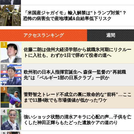
「米国産ジャガイモ」輸入解禁は“トランプ対策”？
恐怖の病害虫で産地壊滅&自給率低下リスク
アクセスランキング
週間
1
佐藤二朗は信州大経済学部から就職氷河期にリクルー
トに入社も、わずか1日で辞めて役者の道へ
2
欧州初の日本人指揮官誕生へ 森保一監督の“再就職
先”は「ベルギー1部の日系クラブ」一択か
3
菅野智之トレード不成立の裏に致命的な“前科”…ここ
まで11勝4敗でも市場価値が低かったワケ
4
強いショック状態の清水アキラに心配の声…子供を亡
くした神田正輝らもたどった遺族ケアの道のり
5