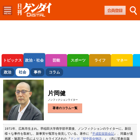
トピックス
政治・社会
芸能
スポーツ
ライフ
マネー
ボートレース
競輪
オートレース
政治
社会
事件
コラム
片岡健
ノンフィクションライター
著者のコラム一覧
1971年、広島市生まれ。早稲田大学商学部卒業後、ノンフィクションのライターに。新旧
様々な事件を取材し、新事実や冤罪を発見している。著作に『
平成監獄面会記
』、同書が漫
画家・塚原洋一氏によりコミカライズされた『
マンガ「獄中面会物語」
』（共に笠倉出版