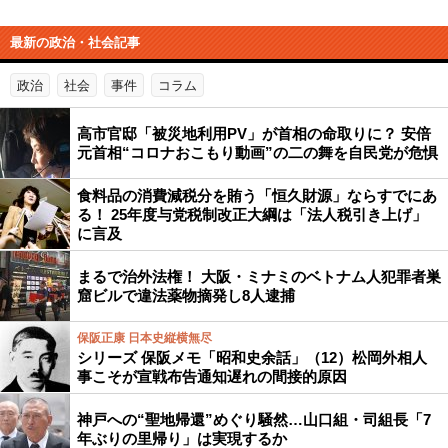
最新の政治・社会記事
政治
社会
事件
コラム
高市官邸「被災地利用PV」が首相の命取りに？ 安倍
元首相“コロナおこもり動画”の二の舞を自民党が危惧
食料品の消費減税分を賄う「恒久財源」ならすでにあ
る！ 25年度与党税制改正大綱は「法人税引き上げ」
に言及
まるで治外法権！ 大阪・ミナミのベトナム人犯罪者巣
窟ビルで違法薬物摘発し8人逮捕
保阪正康 日本史縦横無尽
シリーズ 保阪メモ「昭和史余話」（12）松岡外相人
事こそが宣戦布告通知遅れの間接的原因
神戸への“聖地帰還”めぐり騒然…山口組・司組長「7
年ぶりの里帰り」は実現するか