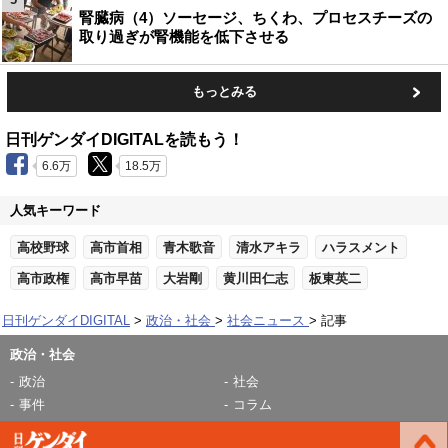
腎臓病（4）ソーセージ、ちくわ、プロセスチーズの
取り過ぎが腎機能を低下させる
もっとみる
日刊ゲンダイDIGITALを読もう！
6.6万
18.5万
人気キーワード
高校野球
高市首相
青木歌音
清水アキラ
ハラスメント
高市政権
高市早苗
大岩剛
黄川田仁志
板東英二
日刊ゲンダイDIGITAL
政治・社会
社会ニュース
記事
政治・社会
政治
社会
事件
コラム