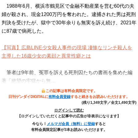
1988年6月、横浜市鶴見区で金融不動産業を営む60代の夫
婦が殺され、現金1200万円を奪われた。逮捕された男は死刑
判決を受けたが、獄中で30年余りも無実を訴え続け、2021年
に87歳で病死した。
【写真】広島LINE少女殺人事件の現場 凄惨なリンチ殺人を
主導した16歳少女の素顔と異常性癖とは
筆者は9年前、冤罪を訴える死刑囚たちの書画を集めた編
著「絶望の牢獄から無…
この記事は有料会員限定です。
日刊ゲンダイDIGITALに
有料会員登録
すると続きをお読みいただけます。
(残り1,349文字／全文1,490文字)
ログインして読む
【ログインしていただくと記事中の広告が非表示になります】
今なら！
メルマガ会員（無料）に登録
すると
有料会員限定記事が3本お読みいただけます。