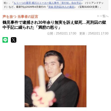
社）、『
もう一つの重罪 桶川ストーカー殺人事件「実行犯」告白手記
』（リミアンドテッ
ド）など。最新刊は2026年4月発行の『
実録 死刑囚26人の素顔
』（宝島SUGOI文庫）。
> 一覧へ
声を放つ 当事者の証言
鶴見事件で逮捕され30年余り無実を訴え獄死…死刑囚の獄
中手記に綴られた「満腔の怒り」
公開：
25/02/21 17:00
更新：
25/02/21 17:00