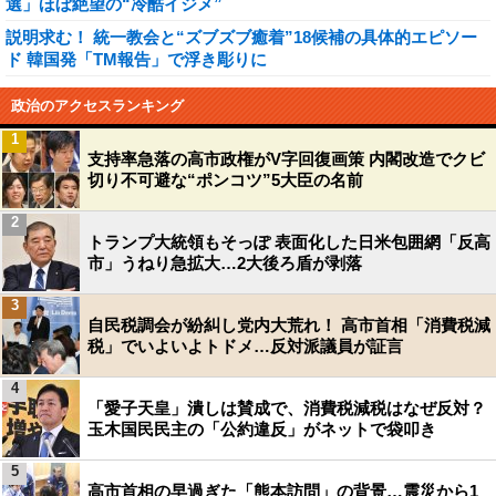
選」ほぼ絶望の“冷酷イジメ”
説明求む！ 統一教会と“ズブズブ癒着”18候補の具体的エピソー
ド 韓国発「TM報告」で浮き彫りに
政治のアクセスランキング
1
支持率急落の高市政権がV字回復画策 内閣改造でクビ
切り不可避な“ポンコツ”5大臣の名前
2
トランプ大統領もそっぽ 表面化した日米包囲網「反高
市」うねり急拡大…2大後ろ盾が剥落
3
自民税調会が紛糾し党内大荒れ！ 高市首相「消費税減
税」でいよいよトドメ…反対派議員が証言
4
「愛子天皇」潰しは賛成で、消費税減税はなぜ反対？
玉木国民民主の「公約違反」がネットで袋叩き
5
高市首相の早過ぎた「熊本訪問」の背景…震災から1