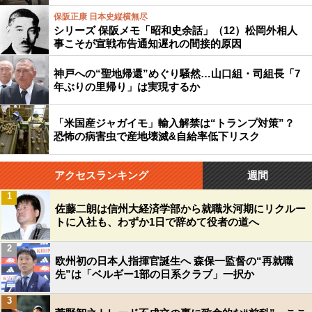
保阪正康 日本史縦横無尽
シリーズ 保阪メモ「昭和史余話」（12）松岡外相人
事こそが宣戦布告通知遅れの間接的原因
神戸への“聖地帰還”めぐり騒然…山口組・司組長「7
年ぶりの里帰り」は実現するか
「米国産ジャガイモ」輸入解禁は“トランプ対策”？
恐怖の病害虫で産地壊滅&自給率低下リスク
アクセスランキング
週間
1
佐藤二朗は信州大経済学部から就職氷河期にリクルー
トに入社も、わずか1日で辞めて役者の道へ
2
欧州初の日本人指揮官誕生へ 森保一監督の“再就職
先”は「ベルギー1部の日系クラブ」一択か
3