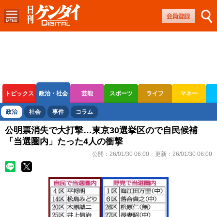
トピックス
政治・社会
芸能
スポーツ
ライフ
マネー
ボートレース
競輪
オートレース
政治
社会
事件
コラム
公明票消失で大打撃…東京30選挙区ので自民候補
「当選圏内」たった4人の衝撃
公開：
26/01/30 06:00
更新：
26/01/30 06:00