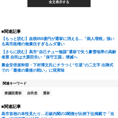
全文表示する
■関連記事
【もっと読む】血税855億円が選挙に消える…「病人増税」強い
る高市政権の無責任すぎるムダ遣い
【さらに読む】高市“自己チュー無謀”選挙で失う豪雪地帯の高齢
者票 自民は大票田失い「保守王国」壊滅へ
裏金安倍派幹部・下村博文氏にチラつく“引退”の二文字 出陣式
での「最後の最後の戦い」に現実味
関連キーワード
衆議院選挙
自民党
選挙
■関連記事
高市首相の本性見たり…石破内閣の3閣僚が比例下位掲載で「当