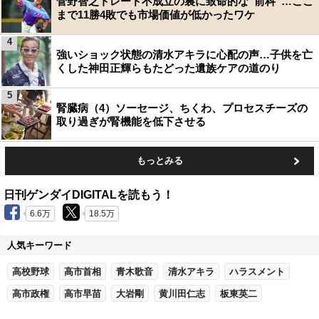
菅野智之トレード不成立の裏に致命的な“前科”…ここ
まで11勝4敗でも市場価値が低かったワケ
4
強いショック状態の清水アキラに心配の声…子供を亡
くした神田正輝らもたどった遺族ケアの道のり
5
腎臓病（4）ソーセージ、ちくわ、プロセスチーズの
取り過ぎが腎機能を低下させる
もっとみる
日刊ゲンダイDIGITALを読もう！
6.6万
18.5万
人気キーワード
高校野球
高市首相
青木歌音
清水アキラ
ハラスメント
高市政権
高市早苗
大岩剛
黄川田仁志
板東英二