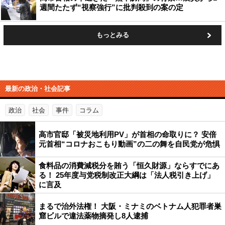
週間たたず“視察強行”に批判殺到の案の定
もっとみる
最新の政治・社会記事
政治
社会
事件
コラム
高市官邸「被災地利用PV」が首相の命取りに？ 安倍
元首相“コロナおこもり動画”の二の舞を自民党が危惧
食料品の消費減税分を賄う「恒久財源」ならすでにあ
る！ 25年度与党税制改正大綱は「法人税引き上げ」
に言及
まるで治外法権！ 大阪・ミナミのベトナム人犯罪者巣
窟ビルで違法薬物摘発し8人逮捕