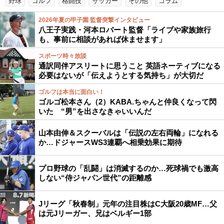
野球
ゴルフ
格闘技
サッカー
その他
コラム
2026年夏の甲子園 監督突撃インタビュー
八王子実践・河本ロバート監督「ライブや家族旅行
も、事前に相談があれば休ませます」
スポーツ時々放談
通訳同伴アスリートに思うこと 英語ネーティブになる
必要はないが「伝えようとする気持ち」が大切だ
ゴルフは本当に面白い！
ゴルゴ松本さん（2）KABA.ちゃんと仲良くなって閃
いた “男”を出さなきゃいいんだ
山本由伸＆スクーバルは「伝説の左右両輪」になれる
か…ドジャースWS3連覇へ相乗効果に期待
プロ野球の「乱闘」は消滅するのか…死球禍でも激高
しない“侍ジャパン世代”の距離感
Jリーグ「秋春制」元年の注目株はC大阪20歳MF…父
は元Jリーガー、兄はベルギー1部