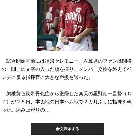
試合開始直前には復帰セレモニー。左翼席のファンは闘将
の「闘」の文字の入った旗を振り、メンバー交換を終えてベ
ンチに戻る指揮官に大きな声援を送った。
胸椎黄色靭帯骨化症から復帰した楽天の星野仙一監督（６
７）が２５日、本拠地の日本ハム戦で２カ月ぶりに指揮を執
った。病み上がりの…
全文表示する