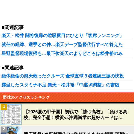
■関連記事
楽天・松井 闘将復帰の喧騒尻目にひとり「客席ランニング」
就任の経緯、選手との仲…楽天デーブ監督代行すべて答えた
星野監督現場復帰も…最下位楽天のよりどころは松井裕のみ
■関連記事
絶体絶命の楽天救ったクルーズ 全球直球３者連続三振の快投
露呈したスタミナ不足 楽天・松井裕「中継ぎ調整」の吉凶
野球のアクセスランキング
1
【2026夏の甲子園】初戦で「勝つ高校」「負ける高
校」完全予想！横浜vs沖縄尚学の超好カードは…
2