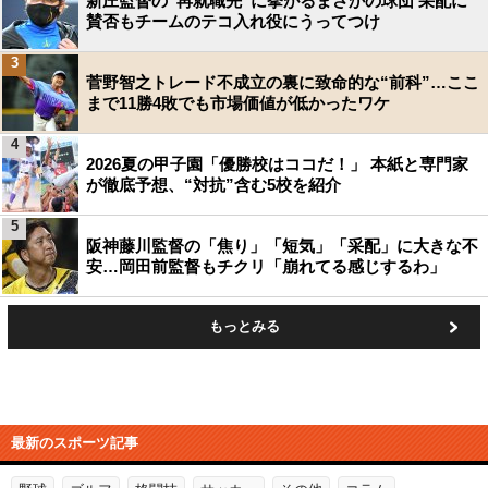
新庄監督の“再就職先”に挙がるまさかの球団 采配に
賛否もチームのテコ入れ役にうってつけ
3
菅野智之トレード不成立の裏に致命的な“前科”…ここ
まで11勝4敗でも市場価値が低かったワケ
4
2026夏の甲子園「優勝校はココだ！」 本紙と専門家
が徹底予想、“対抗”含む5校を紹介
5
阪神藤川監督の「焦り」「短気」「采配」に大きな不
安…岡田前監督もチクリ「崩れてる感じするわ」
もっとみる
最新のスポーツ記事