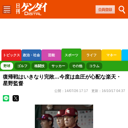
トピックス
政治・社会
芸能
スポーツ
ライフ
マネー
ボートレース
競輪
オートレース
野球
ゴルフ
格闘技
サッカー
その他
コラム
復帰戦はいきなり完敗…今度は血圧が心配な楽天・
星野監督
公開：
14/07/26 17:17
更新：
16/10/17 04:37