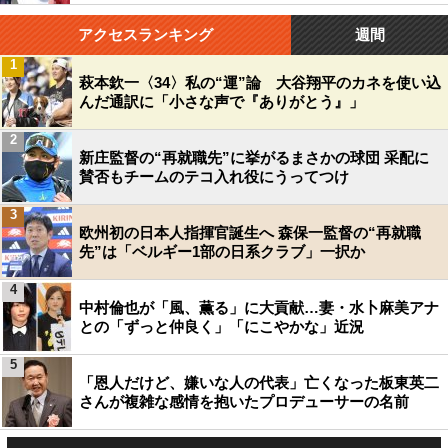
アクセスランキング
週間
1
萩本欽一〈34〉私の“運”論 大谷翔平のカネを使い込
んだ通訳に「小さな声で『ありがとう』」
2
新庄監督の“再就職先”に挙がるまさかの球団 采配に
賛否もチームのテコ入れ役にうってつけ
3
欧州初の日本人指揮官誕生へ 森保一監督の“再就職
先”は「ベルギー1部の日系クラブ」一択か
4
中村倫也が「風、薫る」に大貢献…妻・水卜麻美アナ
との「ずっと仲良く」「にこやかな」近況
5
「恩人だけど、嫌いな人の代表」亡くなった板東英二
さんが複雑な感情を抱いたプロデューサーの名前