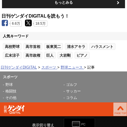
もっとみる
日刊ゲンダイDIGITALを読もう！
6.6万
18.5万
人気キーワード
高校野球
高市首相
板東英二
清水アキラ
ハラスメント
広末涼子
高市政権
巨人
大岩剛
ピアノ
日刊ゲンダイDIGITAL
スポーツ
野球ニュース
記事
スポーツ
野球
ゴルフ
格闘技
サッカー
その他
コラム
表示切り替え