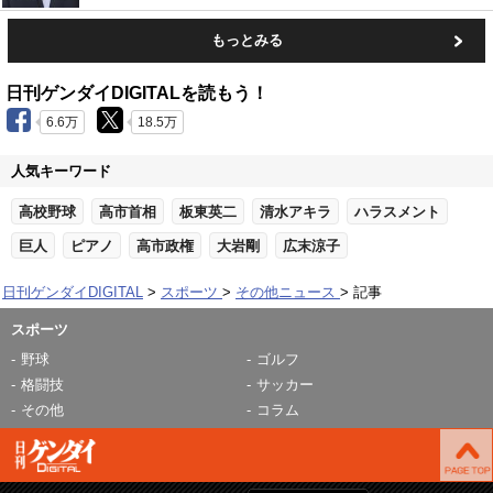
もっとみる
日刊ゲンダイDIGITALを読もう！
6.6万
18.5万
人気キーワード
高校野球
高市首相
板東英二
清水アキラ
ハラスメント
巨人
ピアノ
高市政権
大岩剛
広末涼子
日刊ゲンダイDIGITAL
スポーツ
その他ニュース
記事
スポーツ
野球
ゴルフ
格闘技
サッカー
その他
コラム