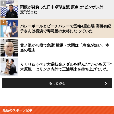
2
両親が背負った日中卓球交流 原点は“ピンポン外
交”だった
3
バレーボールとビーチバレーで五輪4度出場 高橋有紀
子さんは横浜で寿司屋の女将になっていた
4
貴ノ浪が43歳で急逝 横綱・大関は「寿命が短い」本
当の理由
5
りくりゅうペア大逆転金メダルを呼んだ“かかあ天下”
木原龍一はリンク内外で三浦璃来を持ち上げていた
もっとみる
最新のスポーツ記事