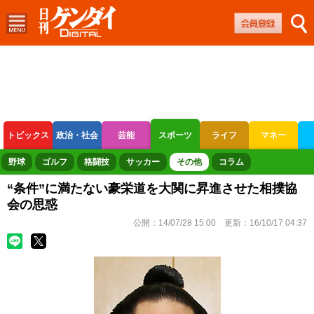
トピックス
政治・社会
芸能
スポーツ
ライフ
マネー
ボートレース
競輪
オートレース
野球
ゴルフ
格闘技
サッカー
その他
コラム
“条件”に満たない豪栄道を大関に昇進させた相撲協
会の思惑
公開：
14/07/28 15:00
更新：
16/10/17 04:37