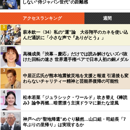
しない“侍ジャパン世代”の距離感
アクセスランキング
週間
1
萩本欽一〈34〉私の“運”論 大谷翔平のカネを使い込
んだ通訳に「小さな声で『ありがとう』」
2
高橋成美「渋幕→慶応」だけでは読み解けないズバ抜
けた回転の速さ 世界選手権ペアで日本人初の銅メダル
3
中居正広氏が熊本地震被災地を支援と報道 引退後も変
わらないチャリティー精神と芸能界復帰の可能性
4
松本若菜「ジュラシック・ワールド」吹き替え《棒読
み》論争再燃…暗雲漂う主演ドラマに新たな逆風
5
神戸への“聖地帰還”めぐり騒然…山口組・司組長「7
年ぶりの里帰り」は実現するか