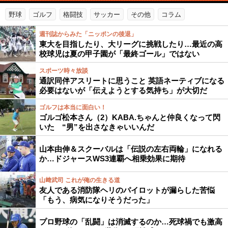
野球
ゴルフ
格闘技
サッカー
その他
コラム
週刊誌からみた「ニッポンの後退」
東大を目指したり、大リーグに挑戦したり…最近の高
校球児は夏の甲子園が「最終ゴール」ではない
スポーツ時々放談
通訳同伴アスリートに思うこと 英語ネーティブになる
必要はないが「伝えようとする気持ち」が大切だ
ゴルフは本当に面白い！
ゴルゴ松本さん（2）KABA.ちゃんと仲良くなって閃
いた “男”を出さなきゃいいんだ
山本由伸＆スクーバルは「伝説の左右両輪」になれる
か…ドジャースWS3連覇へ相乗効果に期待
山﨑武司 これが俺の生きる道
友人である消防隊ヘリのパイロットが漏らした苦悩
「もう、病気になりそうだった」
プロ野球の「乱闘」は消滅するのか…死球禍でも激高