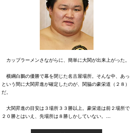
カップラーメンさながらに、簡単に大関が出来上がった。
横綱白鵬の優勝で幕を閉じた名古屋場所。そんな中、あっ
という間に大関昇進が確定したのが、関脇の豪栄道（２８）
だ。
大関昇進の目安は３場所３３勝以上。豪栄道は前２場所で
２０勝とはいえ、先場所は８勝しかしていない。…