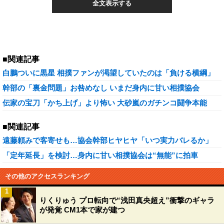
全文表示する
■関連記事
白鵬ついに黒星 相撲ファンが渇望していたのは「負ける横綱」
幹部の「裏金問題」お咎めなし いまだ身内に甘い相撲協会
伝家の宝刀「かち上げ」より怖い 大砂嵐のガチンコ闘争本能
■関連記事
遠藤頼みで客寄せも…協会幹部ヒヤヒヤ「いつ実力バレるか」
「定年延長」を検討…身内に甘い相撲協会は“無能”に拍車
その他のアクセスランキング
1
りくりゅう プロ転向で“浅田真央超え”衝撃のギャラ
が発覚 CM1本で家が建つ