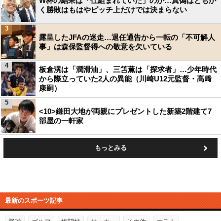
W杯の結果は「仕組まれていた」のか…真偽はともか
く勝敗はもはやピッチ上だけでは決まらない
3
露呈したJFAの迷走…退任通告から一転の「不可解人
事」は森保監督得への敬意を欠いている
4
板倉滉は「潤滑油」、三笘薫は「探求者」…少年時代
から際立っていた2人の異能（川崎U12元監督・髙﨑
康嗣）
5
<10>鎌田大地が両親にプレゼントした新築2階建て7
部屋の一軒家
もっとみる
最新のスポーツ記事