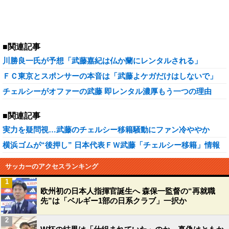
■関連記事
川勝良一氏が予想「武藤嘉紀は仏か蘭にレンタルされる」
ＦＣ東京とスポンサーの本音は「武藤よケガだけはしないで」
チェルシーがオファーの武藤 即レンタル濃厚もう一つの理由
■関連記事
実力を疑問視…武藤のチェルシー移籍騒動にファン冷ややか
横浜ゴムが“後押し” 日本代表ＦＷ武藤「チェルシー移籍」情報
サッカーのアクセスランキング
1
欧州初の日本人指揮官誕生へ 森保一監督の“再就職
先”は「ベルギー1部の日系クラブ」一択か
2