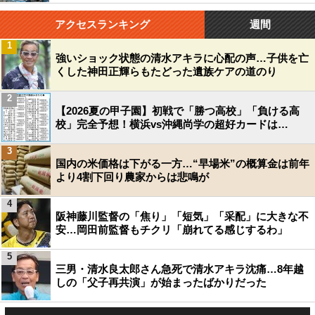
アクセスランキング
週間
1
強いショック状態の清水アキラに心配の声…子供を亡
くした神田正輝らもたどった遺族ケアの道のり
2
【2026夏の甲子園】初戦で「勝つ高校」「負ける高
校」完全予想！横浜vs沖縄尚学の超好カードは…
3
国内の米価格は下がる一方…“早場米”の概算金は前年
より4割下回り農家からは悲鳴が
4
阪神藤川監督の「焦り」「短気」「采配」に大きな不
安…岡田前監督もチクリ「崩れてる感じするわ」
5
三男・清水良太郎さん急死で清水アキラ沈痛…8年越
しの「父子再共演」が始まったばかりだった