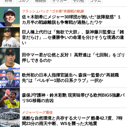
野球
ゴルフ
格闘技
サッカー
その他
コラム
フラッシュバック “ゴネ得”米挑戦の軌跡
佐々木朗希にメジャー30球団が抱いた“故障疑惑” １
カ月半の戦線離脱も争奪戦が過熱したワケ
巨人橋上代行は「無欲で大胆」、阪神藤川監督は「雑
音だらけ」…セ優勝争いの命運を分けそうな境遇の違
い
田中マー君が公然と反対！ 高野連は「七回制」をゴリ
押しできるのか
欧州初の日本人指揮官誕生へ 森保一監督の“再就職
先”は「ベルギー1部の日系クラブ」一択か
森保J守護神・鈴木彩艶 現実味帯びる欧州BIG5強豪パ
リSG移籍の吉凶
メジャーリーグ通信
過酷な自然環境と共存する大リーグ 酷暑42.7度、7時
間23分の雨天中断、WSを襲った大地震