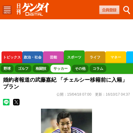
トピックス
政治・社会
芸能
スポーツ
ライフ
マネー
ボートレース
競輪
オートレース
野球
ゴルフ
格闘技
サッカー
その他
コラム
婚約者報道の武藤嘉紀 「チェルシー移籍前に入籍」
プラン
公開：
15/04/18 07:00
更新：
16/10/17 04:37