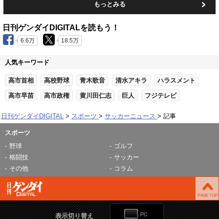
もっとみる
日刊ゲンダイDIGITALを読もう！
6.6万
18.5万
人気キーワード
高市首相
高校野球
青木歌音
清水アキラ
ハラスメント
高市早苗
高市政権
黄川田仁志
巨人
フジテレビ
日刊ゲンダイDIGITAL
スポーツ
サッカーニュース
記事
スポーツ
野球
ゴルフ
格闘技
サッカー
その他
コラム
表示切り替え