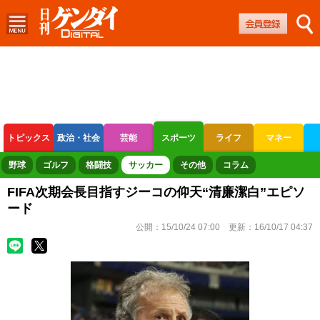
トピックス
政治・社会
芸能
スポーツ
ライフ
マネー
ボートレース
競輪
オートレース
野球
ゴルフ
格闘技
サッカー
その他
コラム
FIFA次期会長目指すジーコの仰天“清廉潔白”エピソ
ード
公開：
15/10/24 07:00
更新：
16/10/17 04:37