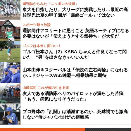
週刊誌からみた「ニッポンの後退」
東大を目指したり、大リーグに挑戦したり…最近の高
校球児は夏の甲子園が「最終ゴール」ではない
スポーツ時々放談
通訳同伴アスリートに思うこと 英語ネーティブになる
必要はないが「伝えようとする気持ち」が大切だ
ゴルフは本当に面白い！
ゴルゴ松本さん（2）KABA.ちゃんと仲良くなって閃
いた “男”を出さなきゃいいんだ
山本由伸＆スクーバルは「伝説の左右両輪」になれる
か…ドジャースWS3連覇へ相乗効果に期待
山﨑武司 これが俺の生きる道
友人である消防隊ヘリのパイロットが漏らした苦悩
「もう、病気になりそうだった」
プロ野球の「乱闘」は消滅するのか…死球禍でも激高
しない“侍ジャパン世代”の距離感