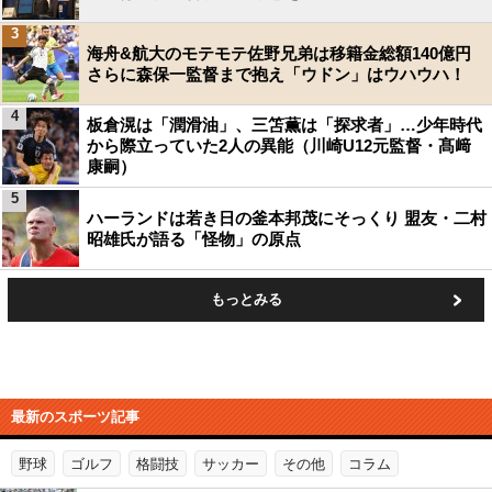
3
海舟&航大のモテモテ佐野兄弟は移籍金総額140億円
さらに森保一監督まで抱え「ウドン」はウハウハ！
4
板倉滉は「潤滑油」、三笘薫は「探求者」…少年時代
から際立っていた2人の異能（川崎U12元監督・髙﨑
康嗣）
5
ハーランドは若き日の釜本邦茂にそっくり 盟友・二村
昭雄氏が語る「怪物」の原点
もっとみる
最新のスポーツ記事
野球
ゴルフ
格闘技
サッカー
その他
コラム