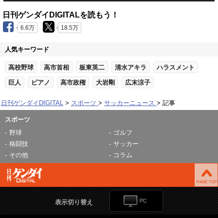
日刊ゲンダイDIGITALを読もう！
6.6万
18.5万
人気キーワード
高校野球
高市首相
板東英二
清水アキラ
ハラスメント
巨人
ピアノ
高市政権
大岩剛
広末涼子
日刊ゲンダイDIGITAL
スポーツ
サッカーニュース
記事
スポーツ
野球
ゴルフ
格闘技
サッカー
その他
コラム
表示切り替え