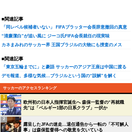
■関連記事
「同レベル候補者いない」 FIFAブラッター会長辞意撤回の真意
“清廉潔白”が追い風に ジーコ氏FIFA会長就任の現実味
カネまみれのサッカー界 王国ブラジルの大物にも捜査のメス
■関連記事
「東京五輪までに」と豪語 サッカーのアジア王座は中国に渡る
デモ報道、多様な気候…ブラジルという国の“誤解”を解く
サッカーのアクセスランキング
1
欧州初の日本人指揮官誕生へ 森保一監督の“再就職
先”は「ベルギー1部の日系クラブ」一択か
2
露呈したJFAの迷走…退任通告から一転の「不可解人
事」は森保監督得への敬意を欠いている