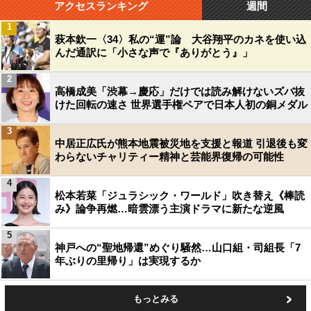
アクセスランキング
週間
1
萩本欽一〈34〉私の“運”論 大谷翔平のカネを使い込
んだ通訳に「小さな声で『ありがとう』」
2
高橋成美「渋幕→慶応」だけでは読み解けないズバ抜
けた回転の速さ 世界選手権ペアで日本人初の銅メダル
3
中居正広氏が熊本地震被災地を支援と報道 引退後も変
わらないチャリティー精神と芸能界復帰の可能性
4
松本若菜「ジュラシック・ワールド」吹き替え《棒読
み》論争再燃…暗雲漂う主演ドラマに新たな逆風
5
神戸への“聖地帰還”めぐり騒然…山口組・司組長「7
年ぶりの里帰り」は実現するか
もっとみる