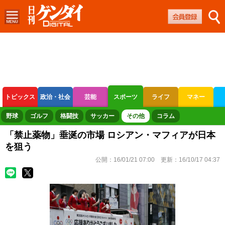
トピックス
政治・社会
芸能
スポーツ
ライフ
マネー
ボートレース
競輪
オートレース
野球
ゴルフ
格闘技
サッカー
その他
コラム
「禁止薬物」垂涎の市場 ロシアン・マフィアが日本
を狙う
公開：
16/01/21 07:00
更新：
16/10/17 04:37