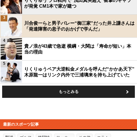
りくりゅう プロ転向で“浅田真央超え”衝撃のギャラ
が発覚 CM1本で家が建つ
3
川合俊一らと男子バレー“御三家”だった井上謙さんは
「発達障害の息子のおかげで学んだ」
4
貴ノ浪が43歳で急逝 横綱・大関は「寿命が短い」本
当の理由
5
りくりゅうペア大逆転金メダルを呼んだ“かかあ天下”
木原龍一はリンク内外で三浦璃来を持ち上げていた
もっとみる
最新のスポーツ記事