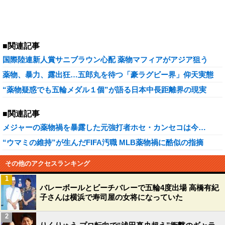
■関連記事
国際陸連新人賞サニブラウン心配 薬物マフィアがアジア狙う
薬物、暴力、露出狂…五郎丸を待つ「豪ラグビー界」仰天実態
“薬物疑惑でも五輪メダル１個”が語る日本中長距離界の現実
■関連記事
メジャーの薬物禍を暴露した元強打者ホセ・カンセコは今…
“ウマミの維持”が生んだFIFA汚職 MLB薬物禍に酷似の指摘
その他のアクセスランキング
1
バレーボールとビーチバレーで五輪4度出場 高橋有紀
子さんは横浜で寿司屋の女将になっていた
2