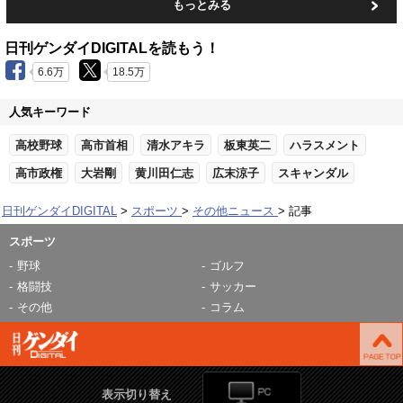
もっとみる
日刊ゲンダイDIGITALを読もう！
6.6万
18.5万
人気キーワード
高校野球
高市首相
清水アキラ
板東英二
ハラスメント
高市政権
大岩剛
黄川田仁志
広末涼子
スキャンダル
日刊ゲンダイDIGITAL
スポーツ
その他ニュース
記事
スポーツ
野球
ゴルフ
格闘技
サッカー
その他
コラム
表示切り替え