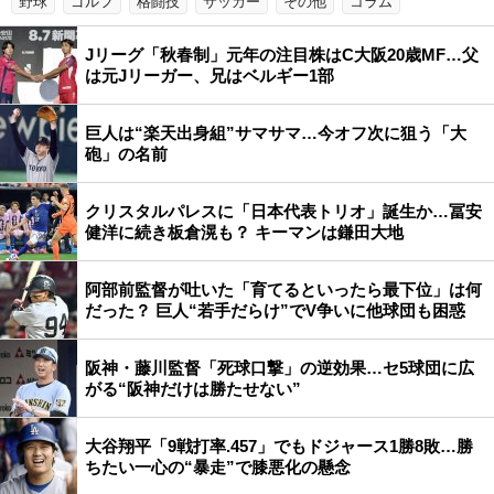
野球
ゴルフ
格闘技
サッカー
その他
コラム
Jリーグ「秋春制」元年の注目株はC大阪20歳MF…父
は元Jリーガー、兄はベルギー1部
巨人は“楽天出身組”サマサマ…今オフ次に狙う「大
砲」の名前
クリスタルパレスに「日本代表トリオ」誕生か…冨安
健洋に続き板倉滉も？ キーマンは鎌田大地
阿部前監督が吐いた「育てるといったら最下位」は何
だった？ 巨人“若手だらけ”でV争いに他球団も困惑
阪神・藤川監督「死球口撃」の逆効果…セ5球団に広
がる“阪神だけは勝たせない”
大谷翔平「9戦打率.457」でもドジャース1勝8敗…勝
ちたい一心の“暴走”で膝悪化の懸念