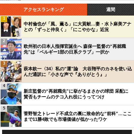
アクセスランキング
週間
1
中村倫也が「風、薫る」に大貢献…妻・水卜麻美アナ
との「ずっと仲良く」「にこやかな」近況
2
欧州初の日本人指揮官誕生へ 森保一監督の“再就職
先”は「ベルギー1部の日系クラブ」一択か
3
萩本欽一〈34〉私の“運”論 大谷翔平のカネを使い込
んだ通訳に「小さな声で『ありがとう』」
4
新庄監督の“再就職先”に挙がるまさかの球団 采配に
賛否もチームのテコ入れ役にうってつけ
5
菅野智之トレード不成立の裏に致命的な“前科”…ここ
まで11勝4敗でも市場価値が低かったワケ