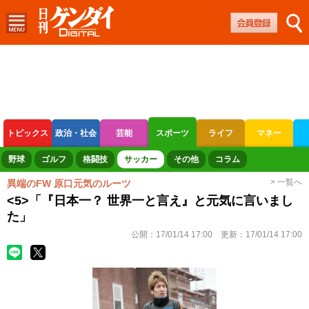
トピックス
政治・社会
芸能
スポーツ
ライフ
マネー
ボートレース
競輪
オートレース
野球
ゴルフ
格闘技
サッカー
その他
コラム
> 一覧へ
異端のFW 原口元気のルーツ
<5>「『日本一？ 世界一と言え』と元気に言いまし
た」
公開：
17/01/14 17:00
更新：
17/01/14 17:00