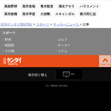
高校野球
高市首相
青木歌音
清水アキラ
ハラスメント
高市政権
高市早苗
大岩剛
スキャンダル
黄川田仁志
日刊ゲンダイDIGITAL
スポーツ
サッカーニュース
記事
スポーツ
野球
ゴルフ
格闘技
サッカー
その他
コラム
表示切り替え
（C）Nikkan Gendai