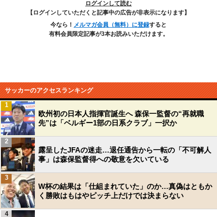
ログインして読む
【ログインしていただくと記事中の広告が非表示になります】
今なら！
メルマガ会員（無料）に登録
すると
有料会員限定記事が3本お読みいただけます。
サッカーのアクセスランキング
1
欧州初の日本人指揮官誕生へ 森保一監督の“再就職
先”は「ベルギー1部の日系クラブ」一択か
2
露呈したJFAの迷走…退任通告から一転の「不可解人
事」は森保監督得への敬意を欠いている
3
W杯の結果は「仕組まれていた」のか…真偽はともか
く勝敗はもはやピッチ上だけでは決まらない
4