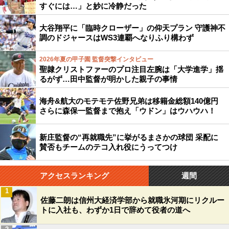
すぐには…」と妙に冷静だった
大谷翔平に「臨時クローザー」の仰天プラン 守護神不
調のドジャースはWS3連覇へなりふり構わず
2026年夏の甲子園 監督突撃インタビュー
聖隷クリストファーのプロ注目左腕は「大学進学」揺
るがず…田中監督が明かした親子の事情
海舟&航大のモテモテ佐野兄弟は移籍金総額140億円
さらに森保一監督まで抱え「ウドン」はウハウハ！
新庄監督の“再就職先”に挙がるまさかの球団 采配に
賛否もチームのテコ入れ役にうってつけ
アクセスランキング
週間
1
佐藤二朗は信州大経済学部から就職氷河期にリクルー
トに入社も、わずか1日で辞めて役者の道へ