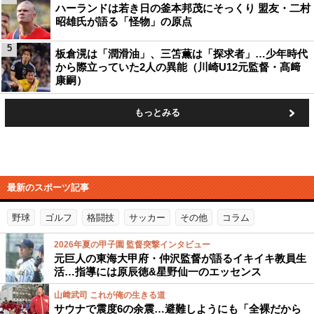
ハーランドは若き日の釜本邦茂にそっくり 盟友・二村
昭雄氏が語る「怪物」の原点
5
板倉滉は「潤滑油」、三笘薫は「探求者」…少年時代
から際立っていた2人の異能（川崎U12元監督・髙﨑
康嗣）
もっとみる
最新のスポーツ記事
野球
ゴルフ
格闘技
サッカー
その他
コラム
2026年夏の甲子園 監督突撃インタビュー
元巨人の東海大甲府・仲沢監督が語るイキイキ教員生
活…指導には原辰徳&星野仙一のエッセンス
山﨑武司 これが俺の生きる道
サウナで震度6の余震…避難しようにも「全裸だから