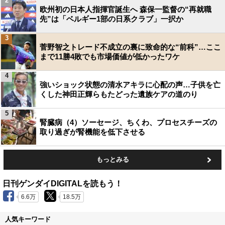
2
欧州初の日本人指揮官誕生へ 森保一監督の“再就職
先”は「ベルギー1部の日系クラブ」一択か
3
菅野智之トレード不成立の裏に致命的な“前科”…ここ
まで11勝4敗でも市場価値が低かったワケ
4
強いショック状態の清水アキラに心配の声…子供を亡
くした神田正輝らもたどった遺族ケアの道のり
5
腎臓病（4）ソーセージ、ちくわ、プロセスチーズの
取り過ぎが腎機能を低下させる
もっとみる
日刊ゲンダイDIGITALを読もう！
6.6万
18.5万
人気キーワード