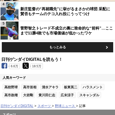
4
新庄監督の“再就職先”に挙がるまさかの球団 采配に
賛否もチームのテコ入れ役にうってつけ
5
菅野智之トレード不成立の裏に致命的な“前科”…ここ
まで11勝4敗でも市場価値が低かったワケ
もっとみる
日刊ゲンダイDIGITALを読もう！
6.6万
18.5万
人気キーワード
高校野球
高市首相
清水アキラ
板東英二
ハラスメント
高市政権
大岩剛
黄川田仁志
広末涼子
スキャンダル
日刊ゲンダイDIGITAL
スポーツ
野球ニュース
記事
スポーツ