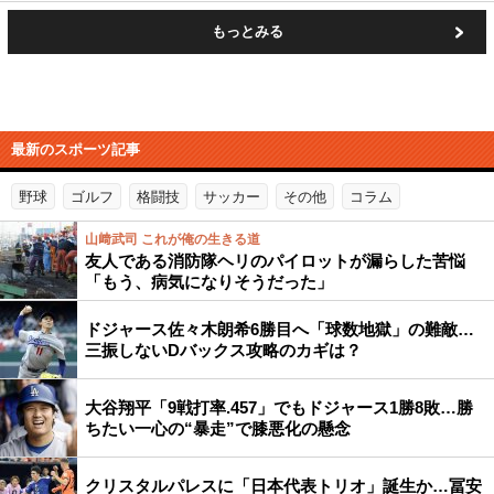
もっとみる
最新のスポーツ記事
野球
ゴルフ
格闘技
サッカー
その他
コラム
山﨑武司 これが俺の生きる道
友人である消防隊ヘリのパイロットが漏らした苦悩
「もう、病気になりそうだった」
ドジャース佐々木朗希6勝目へ「球数地獄」の難敵…
三振しないDバックス攻略のカギは？
大谷翔平「9戦打率.457」でもドジャース1勝8敗…勝
ちたい一心の“暴走”で膝悪化の懸念
クリスタルパレスに「日本代表トリオ」誕生か…冨安