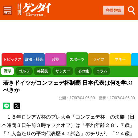
トピックス
政治・社会
芸能
スポーツ
ライフ
マネー
ボートレース
競輪
オートレース
野球
ゴルフ
格闘技
サッカー
その他
コラム
若きドイツがコンフェデ杯制覇 日本代表は何を学ぶ
べきか
公開：
17/07/04 06:00
更新：
17/07/04 06:00
１８年ロシアＷ杯のプレ大会「コンフェデ杯」の決勝（日
本時間３日午前３時キックオフ）は「平均年齢２８．７歳」
「１人当たりの平均代表歴４７試合」のチリが、「２４歳」