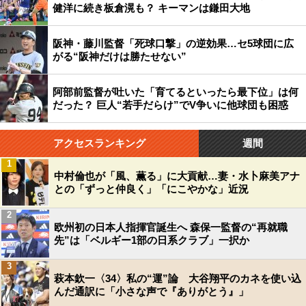
健洋に続き板倉滉も？ キーマンは鎌田大地
阪神・藤川監督「死球口撃」の逆効果…セ5球団に広
がる“阪神だけは勝たせない”
阿部前監督が吐いた「育てるといったら最下位」は何
だった？ 巨人“若手だらけ”でV争いに他球団も困惑
アクセスランキング
週間
1
中村倫也が「風、薫る」に大貢献…妻・水卜麻美アナ
との「ずっと仲良く」「にこやかな」近況
2
欧州初の日本人指揮官誕生へ 森保一監督の“再就職
先”は「ベルギー1部の日系クラブ」一択か
3
萩本欽一〈34〉私の“運”論 大谷翔平のカネを使い込
んだ通訳に「小さな声で『ありがとう』」