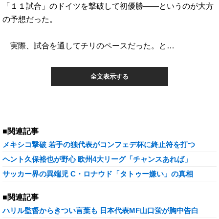
「１１試合」のドイツを撃破して初優勝――というのが大方
の予想だった。
実際、試合を通してチリのペースだった。と…
全文表示する
■関連記事
メキシコ撃破 若手の独代表がコンフェデ杯に終止符を打つ
ヘント久保裕也が野心 欧州4大リーグ「チャンスあれば」
サッカー界の異端児 C・ロナウド「タトゥー嫌い」の真相
■関連記事
ハリル監督からきつい言葉も 日本代表MF山口蛍が胸中告白