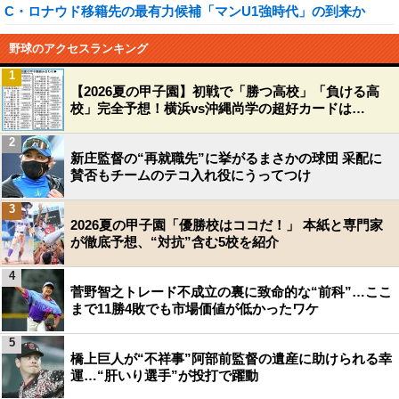
C・ロナウド移籍先の最有力候補「マンU1強時代」の到来か
野球のアクセスランキング
1
【2026夏の甲子園】初戦で「勝つ高校」「負ける高
校」完全予想！横浜vs沖縄尚学の超好カードは…
2
新庄監督の“再就職先”に挙がるまさかの球団 采配に
賛否もチームのテコ入れ役にうってつけ
3
2026夏の甲子園「優勝校はココだ！」 本紙と専門家
が徹底予想、“対抗”含む5校を紹介
4
菅野智之トレード不成立の裏に致命的な“前科”…ここ
まで11勝4敗でも市場価値が低かったワケ
5
橋上巨人が“不祥事”阿部前監督の遺産に助けられる幸
運…“肝いり選手”が投打で躍動