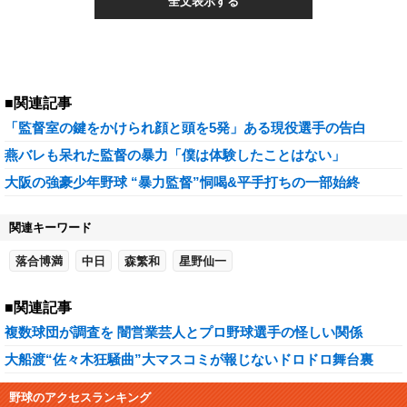
全文表示する
■関連記事
「監督室の鍵をかけられ顔と頭を5発」ある現役選手の告白
燕バレも呆れた監督の暴力「僕は体験したことはない」
大阪の強豪少年野球 “暴力監督”恫喝&平手打ちの一部始終
関連キーワード
落合博満
中日
森繁和
星野仙一
■関連記事
複数球団が調査を 闇営業芸人とプロ野球選手の怪しい関係
大船渡“佐々木狂騒曲”大マスコミが報じないドロドロ舞台裏
野球のアクセスランキング