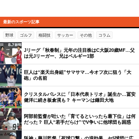
最新のスポーツ記事
野球
ゴルフ
格闘技
サッカー
その他
コラム
Jリーグ「秋春制」元年の注目株はC大阪20歳MF…父
は元Jリーガー、兄はベルギー1部
巨人は“楽天出身組”サマサマ…今オフ次に狙う「大
砲」の名前
クリスタルパレスに「日本代表トリオ」誕生か…冨安
健洋に続き板倉滉も？ キーマンは鎌田大地
阿部前監督が吐いた「育てるといったら最下位」は何
だった？ 巨人“若手だらけ”でV争いに他球団も困惑
阪神・藤川監督「死球口撃」の逆効果…セ5球団に広