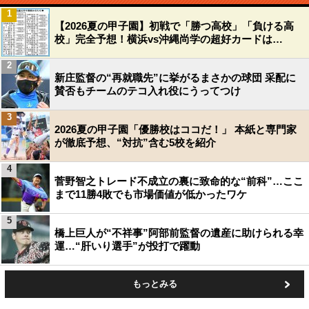
1
【2026夏の甲子園】初戦で「勝つ高校」「負ける高
校」完全予想！横浜vs沖縄尚学の超好カードは…
2
新庄監督の“再就職先”に挙がるまさかの球団 采配に
賛否もチームのテコ入れ役にうってつけ
3
2026夏の甲子園「優勝校はココだ！」 本紙と専門家
が徹底予想、“対抗”含む5校を紹介
4
菅野智之トレード不成立の裏に致命的な“前科”…ここ
まで11勝4敗でも市場価値が低かったワケ
5
橋上巨人が“不祥事”阿部前監督の遺産に助けられる幸
運…“肝いり選手”が投打で躍動
もっとみる