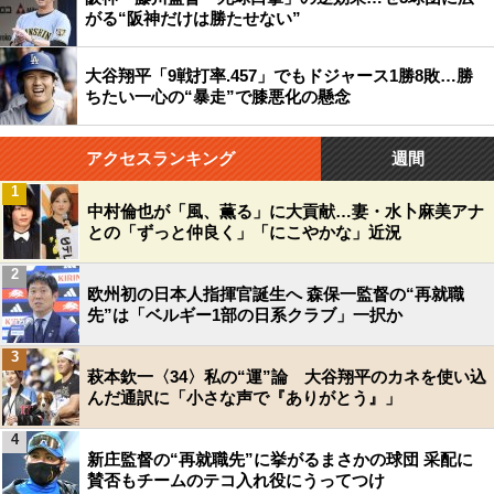
がる“阪神だけは勝たせない”
大谷翔平「9戦打率.457」でもドジャース1勝8敗…勝
ちたい一心の“暴走”で膝悪化の懸念
アクセスランキング
週間
1
中村倫也が「風、薫る」に大貢献…妻・水卜麻美アナ
との「ずっと仲良く」「にこやかな」近況
2
欧州初の日本人指揮官誕生へ 森保一監督の“再就職
先”は「ベルギー1部の日系クラブ」一択か
3
萩本欽一〈34〉私の“運”論 大谷翔平のカネを使い込
んだ通訳に「小さな声で『ありがとう』」
4
新庄監督の“再就職先”に挙がるまさかの球団 采配に
賛否もチームのテコ入れ役にうってつけ