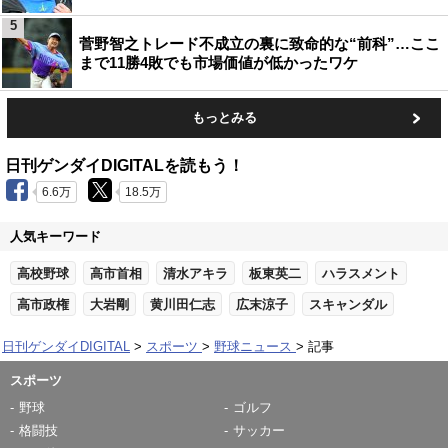
5
菅野智之トレード不成立の裏に致命的な“前科”…ここ
まで11勝4敗でも市場価値が低かったワケ
もっとみる
日刊ゲンダイDIGITALを読もう！
6.6万
18.5万
人気キーワード
高校野球
高市首相
清水アキラ
板東英二
ハラスメント
高市政権
大岩剛
黄川田仁志
広末涼子
スキャンダル
日刊ゲンダイDIGITAL
スポーツ
野球ニュース
記事
スポーツ
野球
ゴルフ
格闘技
サッカー