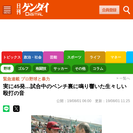
トピックス
政治・社会
芸能
スポーツ
ライフ
マネー
ボートレース
競輪
オートレース
野球
ゴルフ
格闘技
サッカー
その他
コラム
> 一覧へ
緊急連載 プロ野球と暴力
実に45発…試合中のベンチ裏に鳴り響いた生々しい
殴打の音
公開：
19/08/01 06:00
更新：
19/08/01 11:25