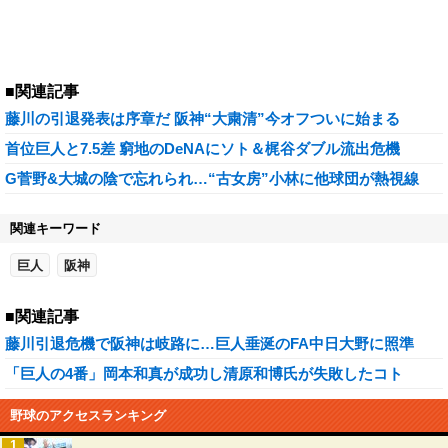
■関連記事
藤川の引退発表は序章だ 阪神“大粛清”今オフついに始まる
首位巨人と7.5差 窮地のDeNAにソト＆梶谷ダブル流出危機
G菅野&大城の陰で忘れられ…“古女房”小林に他球団が熱視線
関連キーワード
巨人
阪神
■関連記事
藤川引退危機で阪神は岐路に…巨人垂涎のFA中日大野に照準
「巨人の4番」岡本和真が成功し清原和博氏が失敗したコト
野球のアクセスランキング
1