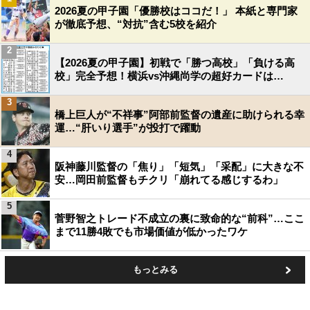
2026夏の甲子園「優勝校はココだ！」 本紙と専門家
が徹底予想、“対抗”含む5校を紹介
2
【2026夏の甲子園】初戦で「勝つ高校」「負ける高
校」完全予想！横浜vs沖縄尚学の超好カードは…
3
橋上巨人が“不祥事”阿部前監督の遺産に助けられる幸
運…“肝いり選手”が投打で躍動
4
阪神藤川監督の「焦り」「短気」「采配」に大きな不
安…岡田前監督もチクリ「崩れてる感じするわ」
5
菅野智之トレード不成立の裏に致命的な“前科”…ここ
まで11勝4敗でも市場価値が低かったワケ
もっとみる