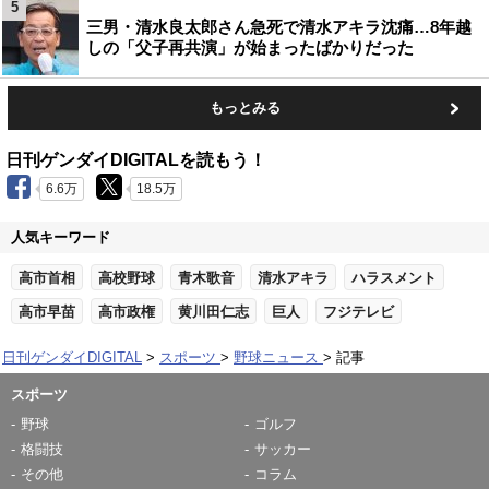
5
三男・清水良太郎さん急死で清水アキラ沈痛…8年越
しの「父子再共演」が始まったばかりだった
もっとみる
日刊ゲンダイDIGITALを読もう！
6.6万
18.5万
人気キーワード
高市首相
高校野球
青木歌音
清水アキラ
ハラスメント
高市早苗
高市政権
黄川田仁志
巨人
フジテレビ
日刊ゲンダイDIGITAL
スポーツ
野球ニュース
記事
スポーツ
野球
ゴルフ
格闘技
サッカー
その他
コラム