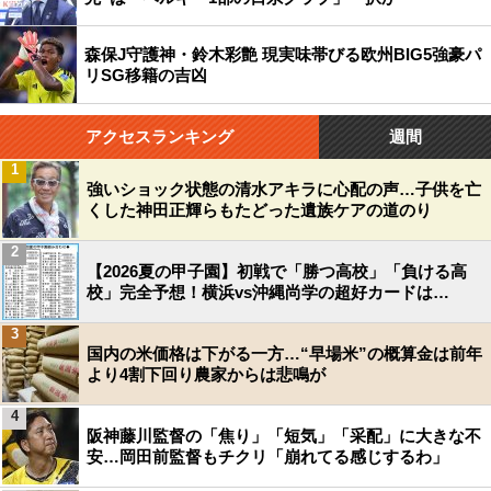
森保J守護神・鈴木彩艶 現実味帯びる欧州BIG5強豪パ
リSG移籍の吉凶
アクセスランキング
週間
1
強いショック状態の清水アキラに心配の声…子供を亡
くした神田正輝らもたどった遺族ケアの道のり
2
【2026夏の甲子園】初戦で「勝つ高校」「負ける高
校」完全予想！横浜vs沖縄尚学の超好カードは…
3
国内の米価格は下がる一方…“早場米”の概算金は前年
より4割下回り農家からは悲鳴が
4
阪神藤川監督の「焦り」「短気」「采配」に大きな不
安…岡田前監督もチクリ「崩れてる感じするわ」