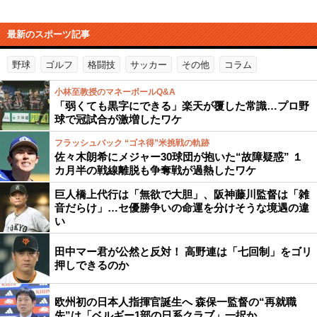
最新のスポーツ記事
野球
ゴルフ
格闘技
サッカー
その他
コラム
小林至教授のマネーボールQ&A
「弱くても黒字にできる」楽天が覆した常識…プロ野
球で冠試合が激増したワケ
フラッシュバック “ゴネ得”米挑戦の軌跡
佐々木朗希にメジャー30球団が抱いた“故障疑惑” １
カ月半の戦線離脱も争奪戦が過熱したワケ
巨人橋上代行は「無欲で大胆」、阪神藤川監督は「雑
音だらけ」…セ優勝争いの命運を分けそうな境遇の違
い
田中マー君が公然と反対！ 高野連は「七回制」をゴリ
押しできるのか
欧州初の日本人指揮官誕生へ 森保一監督の“再就職
先”は「ベルギー1部の日系クラブ」一択か