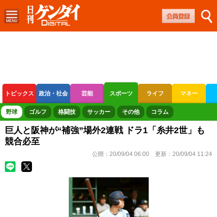
トピックス
政治・社会
芸能
スポーツ
ライフ
マネー
ボートレース
競輪
オートレース
野球
ゴルフ
格闘技
サッカー
その他
コラム
巨人と阪神が“補強”場外2連戦 ドラ1「糸井2世」も
競合必至
公開：
20/09/04 06:00
更新：
20/09/04 11:24