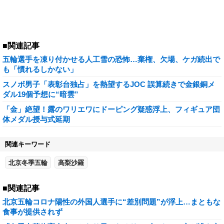
■関連記事
五輪選手を凍り付かせる人工雪の恐怖…棄権、欠場、ケガ続出で
も「慣れるしかない」
スノボ男子「表彰台独占」を熱望するJOC 誤算続きで金銀銅メ
ダル19個予想に“暗雲”
「金」絶望！露のワリエワにドーピング疑惑浮上、フィギュア団
体メダル授与式延期
関連キーワード
北京冬季五輪
高梨沙羅
■関連記事
北京五輪コロナ陽性の外国人選手に“差別問題”が浮上…まともな
食事が提供されず