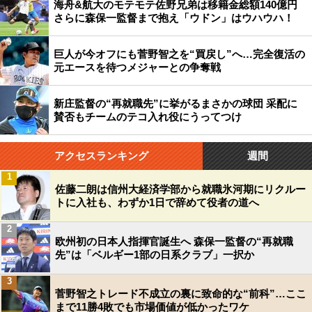
海舟&航大のモテモテ佐野兄弟は移籍金総額140億円
さらに森保一監督まで抱え「ウドン」はウハウハ！
巨人が今オフにも菅野智之を“買戻し”へ…完全復活の
元エースを待つメジャーとの争奪戦
新庄監督の“再就職先”に挙がるまさかの球団 采配に
賛否もチームのテコ入れ役にうってつけ
アクセスランキング
週間
1
佐藤二朗は信州大経済学部から就職氷河期にリクルー
トに入社も、わずか1日で辞めて役者の道へ
2
欧州初の日本人指揮官誕生へ 森保一監督の“再就職
先”は「ベルギー1部の日系クラブ」一択か
3
菅野智之トレード不成立の裏に致命的な“前科”…ここ
まで11勝4敗でも市場価値が低かったワケ