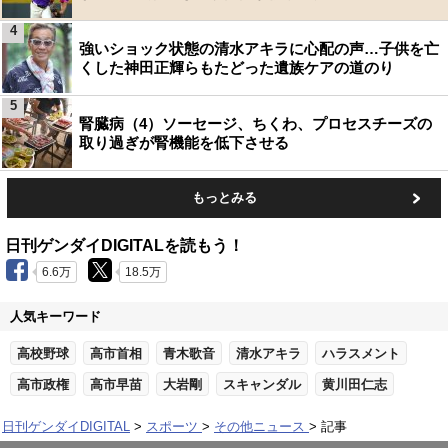
4
強いショック状態の清水アキラに心配の声…子供を亡
くした神田正輝らもたどった遺族ケアの道のり
5
腎臓病（4）ソーセージ、ちくわ、プロセスチーズの
取り過ぎが腎機能を低下させる
もっとみる
日刊ゲンダイDIGITALを読もう！
6.6万
18.5万
人気キーワード
高校野球
高市首相
青木歌音
清水アキラ
ハラスメント
高市政権
高市早苗
大岩剛
スキャンダル
黄川田仁志
日刊ゲンダイDIGITAL
スポーツ
その他ニュース
記事