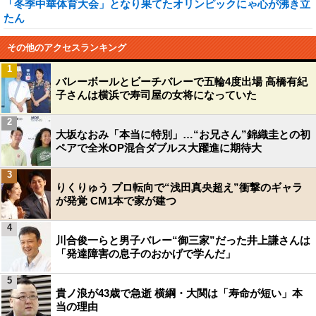
「冬季中華体育大会」となり果てたオリンピックにゃ心が沸き立
たん
その他のアクセスランキング
1
バレーボールとビーチバレーで五輪4度出場 高橋有紀
子さんは横浜で寿司屋の女将になっていた
2
大坂なおみ「本当に特別」…“お兄さん”錦織圭との初
ペアで全米OP混合ダブルス大躍進に期待大
3
りくりゅう プロ転向で“浅田真央超え”衝撃のギャラ
が発覚 CM1本で家が建つ
4
川合俊一らと男子バレー“御三家”だった井上謙さんは
「発達障害の息子のおかげで学んだ」
5
貴ノ浪が43歳で急逝 横綱・大関は「寿命が短い」本
当の理由