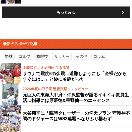
もっとみる
最新のスポーツ記事
野球
ゴルフ
格闘技
サッカー
その他
コラム
山﨑武司 これが俺の生きる道
サウナで震度6の余震…避難しようにも「全裸だから
すぐには…」と妙に冷静だった
2026年夏の甲子園 監督突撃インタビュー
元巨人の東海大甲府・仲沢監督が語るイキイキ教員生
活…指導には原辰徳&星野仙一のエッセンス
大谷翔平に「臨時クローザー」の仰天プラン 守護神不
調のドジャースはWS3連覇へなりふり構わず