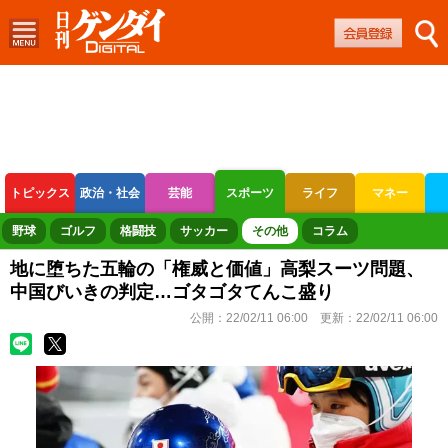
トピックス
政治・社会
芸能
スポーツ
ライフ
マネー
ボートレース
競輪
オートレース
野球
ゴルフ
格闘技
サッカー
その他
コラム
地に堕ちた五輪の「権威と価値」高梨スーツ問題、
中国びいきの判定…ゴタゴタてんこ盛り
公開：
22/02/11 06:00
更新：
22/02/11 06:00