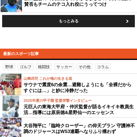
賛否もチームのテコ入れ役にうってつけ
もっとみる
最新のスポーツ記事
野球
ゴルフ
格闘技
サッカー
その他
コラム
山﨑武司 これが俺の生きる道
サウナで震度6の余震…避難しようにも「全裸だから
すぐには…」と妙に冷静だった
2026年夏の甲子園 監督突撃インタビュー
元巨人の東海大甲府・仲沢監督が語るイキイキ教員生
活…指導には原辰徳&星野仙一のエッセンス
大谷翔平に「臨時クローザー」の仰天プラン 守護神不
調のドジャースはWS3連覇へなりふり構わず