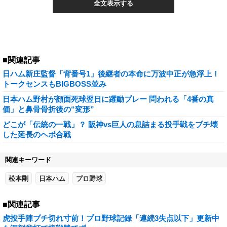
全文表示する
■関連記事
日ハム新庄監督「背番号1」後継者の本命に万波中正が急浮上！
トークセンスもBIGBOSS並み
日本ハム野村が顔面死球翌日に躍動プレー 問われる「4番の真
価」と鼻骨骨折後の“変形”
どこが「伝統の一戦」？ 阪神vs巨人の息詰まる投手戦をブチ壊
した延長のヘボ合戦
関連キーワード
松本剛
日本ハム
プロ野球
■関連記事
虎投手陣ブチ切れ寸前！プロ野球記録「連続3失点以下」更新中