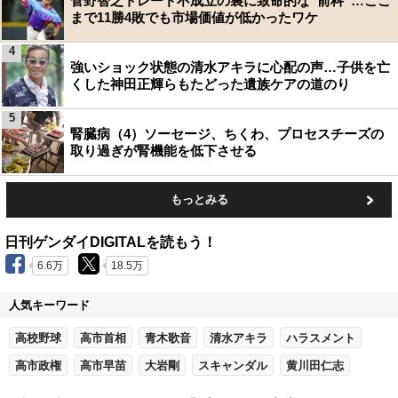
菅野智之トレード不成立の裏に致命的な“前科”…ここ
まで11勝4敗でも市場価値が低かったワケ
4
強いショック状態の清水アキラに心配の声…子供を亡
くした神田正輝らもたどった遺族ケアの道のり
5
腎臓病（4）ソーセージ、ちくわ、プロセスチーズの
取り過ぎが腎機能を低下させる
もっとみる
日刊ゲンダイDIGITALを読もう！
6.6万
18.5万
人気キーワード
高校野球
高市首相
青木歌音
清水アキラ
ハラスメント
高市政権
高市早苗
大岩剛
スキャンダル
黄川田仁志