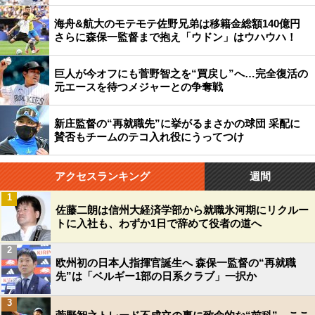
海舟&航大のモテモテ佐野兄弟は移籍金総額140億円
さらに森保一監督まで抱え「ウドン」はウハウハ！
巨人が今オフにも菅野智之を“買戻し”へ…完全復活の
元エースを待つメジャーとの争奪戦
新庄監督の“再就職先”に挙がるまさかの球団 采配に
賛否もチームのテコ入れ役にうってつけ
アクセスランキング
週間
1
佐藤二朗は信州大経済学部から就職氷河期にリクルー
トに入社も、わずか1日で辞めて役者の道へ
2
欧州初の日本人指揮官誕生へ 森保一監督の“再就職
先”は「ベルギー1部の日系クラブ」一択か
3