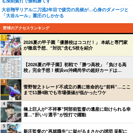
も深刻貧打で接戦勝てず
大谷翔平リアル二刀流2年目で疲労の兆候が…心身のダメージと
「大谷ルール」重圧のしかかる
野球のアクセスランキング
1
2026夏の甲子園「優勝校はココだ！」 本紙と専門家
が徹底予想、“対抗”含む5校を紹介
2
【2026夏の甲子園】初戦で「勝つ高校」「負ける高
校」完全予想！横浜vs沖縄尚学の超好カードは…
3
菅野智之トレード不成立の裏に致命的な“前科”…ここ
まで11勝4敗でも市場価値が低かったワケ
4
橋上巨人が“不祥事”阿部前監督の遺産に助けられる幸
運…“肝いり選手”が投打で躍動
5
新庄監督の“再就職先”に挙がるまさかの球団 采配に