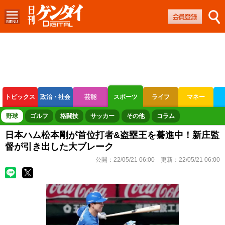
トピックス
政治・社会
芸能
スポーツ
ライフ
マネー
ボートレース
競輪
オートレース
野球
ゴルフ
格闘技
サッカー
その他
コラム
日本ハム松本剛が首位打者&盗塁王を驀進中！新庄監
督が引き出した大ブレーク
公開：
22/05/21 06:00
更新：
22/05/21 06:00