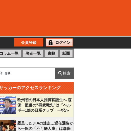
会員登録
ログイン
コラム一覧
著者一覧
書籍
紙面
サッカーのアクセスランキング
欧州初の日本人指揮官誕生へ 森
保一監督の“再就職先”は「ベル
ギー1部の日系クラブ」一択か
露呈したJFAの迷走…退任通告か
ら一転の「不可解人事」は森保