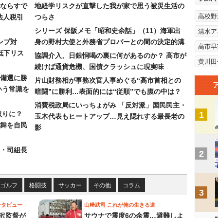
ならすで
地経学リスクが直撃した我が家で思う被災生活の
高校野
法人税引
つらさ
シリーズ 保阪メモ「昭和史余話」（11）海軍出
清水ア
ンプ対
身の野村大使と外務省プロパーとの間の決定的溝
高市早
低下リス
協調介入、日銀恫喝の裏に何があるのか？ 高市が
黄川田
続けば通貨危機、国債クラッシュに現実味
備選に勝
片山財務相が事務次官人事めぐる“高市首相との
いう常識を
暗闘”に勝利…表面的には“従順”でも腹の中は？
消費税政局にいっちょがみ 「反対派」国民民主・
取りに？
1
玉木代表もヒートアップ…見え隠れする最長老の
の舞を自民
影
組・司組長
2
ゴルフ
格闘技
サッカー
その他
コラム
3
ンタビュー
山﨑武司 これが俺の生きる道
沢監督が
サウナで震度6の余震…避難しよ