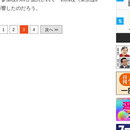
影響したのだろう。
5
1
2
3
4
次へ
>>