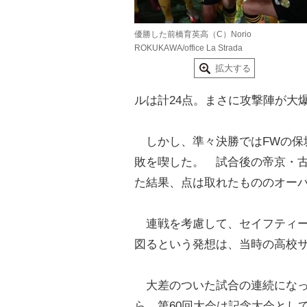
優勝した前橋育英高（C）Norio
ROKUKAWA/office La Strada
拡大する
ルは計24点。まさに攻撃陣が大
しかし、準々決勝ではFWの保
敗を喫した。 試合後の帝京・
た結果、点は取れたもののオー
連戦を考慮して、セイフティー
図るという発想は、当時の高校
大差のついた試合の連続になっ
ら、第60回大会は記念大会とし