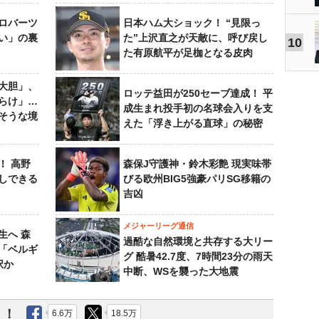
ロバーツ
日本ハム大ショック！ “見限っ
い」の裏
た”上沢直之が天敵に、呼び戻し
10
た有原航平が足枷となる皮肉
大胆」、
ロッテ益田が250セーブ達成！ 平
らけ」…
成生まれ投手初の名球会入りを支
そうな境
えた「浮き上がる直球」の秘密
！ 高野
森保J守護神・鈴木彩艶 現実味帯
しできる
びる欧州BIG5強豪パリSG移籍の
吉凶
メジャーリーグ通信
生へ 森
過酷な自然環境と共存する大リー
は「ベルギ
グ 酷暑42.7度、7時間23分の雨天
択か
中断、WSを襲った大地震
う！
6.6万
18.5万