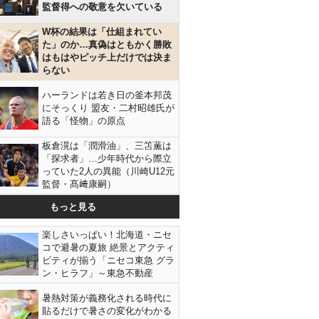
監督得への敬意を欠いている
W杯の結果は「仕組まれてい
た」のか…真偽はともかく勝敗
はもはやピッチ上だけでは決ま
らない
ハーランドは若き日の釜本邦茂
にそっくり 盟友・二村昭雄氏が
語る「怪物」の原点
板倉滉は「潤滑油」、三笘薫は
「探求者」…少年時代から際立
っていた2人の異能（川崎U12元
監督・髙﨑康嗣）
もっと見る
楽しさいっぱい！北海道・ニセ
コで避暑の夏旅 絶景とアクティ
ビティが揃う「ニセコ東急 グラ
ン・ヒラフ」～東急不動産
暑熱対策が義務化される時代に
貼るだけで暑さの変化がわかる