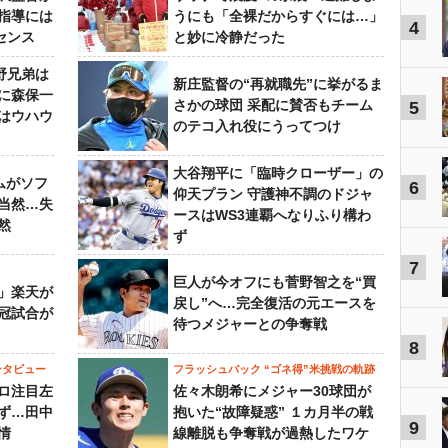
指導には
うにも「全裸だからすぐには…」
4
センス
と妙に冷静だった
野兄弟は
新庄監督の“再就職先”に挙がるま
らに森保一
さかの球団 采配に賛否もチーム
5
はウハウ
のテコ入れ役にうってつけ
大谷翔平に「臨時クローザー」の
ムがソフ
6
仰天プラン 守護神不調のドジャ
当然…失
ースはWS3連覇へなりふり構わ
然
ず
7
巨人が今オフにも菅野智之を“買
」楽天が
戻し”へ…完全復活の元エースを
冠試合が
待つメジャーとの争奪戦
8
ンタビュー
フラッシュバック “ゴネ得”米挑戦の軌跡
ロ注目左
佐々木朗希にメジャー30球団が
ず…田中
抱いた“故障疑惑” １カ月半の戦
9
情
線離脱も争奪戦が過熱したワケ