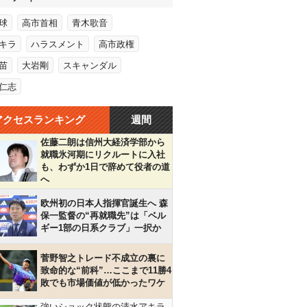
球
高市首相
青木歌音
キラ
ハラスメント
高市政権
苗
大岩剛
スキャンダル
仁志
アクセスランキング
週間
佐藤二朗は信州大経済学部から
就職氷河期にリクルートに入社
も、わずか1日で辞めて役者の道
へ
欧州初の日本人指揮官誕生へ 森
保一監督の“再就職先”は「ベル
ギー1部の日系クラブ」一択か
菅野智之トレード不成立の裏に
致命的な“前科”…ここまで11勝4
敗でも市場価値が低かったワケ
強いショック状態の清水アキラ