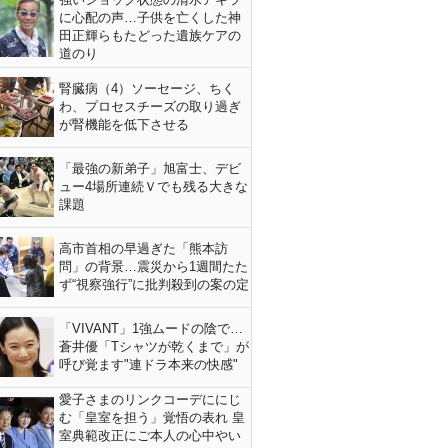
に心配の声…子供を亡くした神
田正輝らもたどった遺族ケアの
道のり
腎臓病（4）ソーセージ、ちく
わ、プロセスチーズの取り過ぎ
が腎機能を低下させる
「最強の新弟子」旭富士、デビ
ュー4場所連続Ｖでも残る大きな
課題
高市首相の早過ぎた「熊本訪
問」の背景…震災から1週間たた
ず“視察強行”に批判殺到の案の定
「VIVANT」1強ムードの陰で…
蒼井優「Tシャツが乾くまで」が
呼び覚ます"連ドラ本来の快感"
愛子さまのリンクコーデににじ
む「皇室を担う」覚悟の表れ 皇
室典範改正にご本人の心中やい