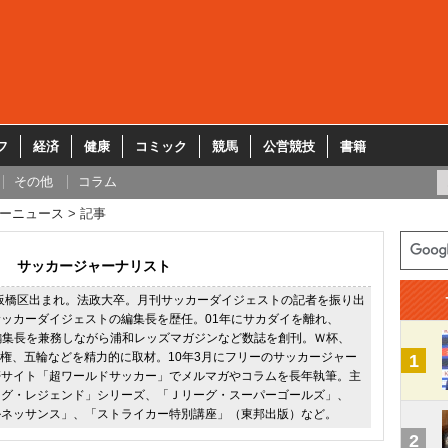
フ
経済
健康
コミック
競馬
公営競技
書籍
その他
コラム
ーニュース
記事
サッカージャーナリスト
都板橋区出まれ。法政大卒。月刊サッカーダイジェストの記者を振り出
ッカーダイジェストの編集長を歴任。01年にサカダイを離れ、
02の編集長を兼務しながら浦和レッズマガジンなど数誌を創刊。Ｗ杯、
手権、五輪などを精力的に取材。10年3月にフリーのサッカージャー
1
帯サイト「超ワールドサッカー」でメルマガやコラムを長年執筆。主
ーグ・レジェンド」シリーズ、「Ｊリーグ・スーパーゴールズ」、
ルネッサンス」、「ストライカー特別講座」（東邦出版）など。
2