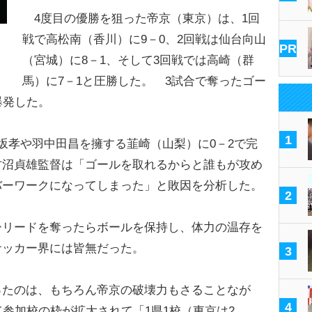
4度目の優勝を狙った帝京（東京）は、1回
戦で高松南（香川）に9－0、2回戦は仙台向山
PR
（宮城）に8－1、そして3回戦では高崎（群
馬）に7－1と圧勝した。 3試合で奪ったゴー
爆発した。
1
坂孝や羽中田昌を擁する韮崎（山梨）に0－2で完
古沼貞雄監督は「ゴールを取れるからと誰もが攻め
バーワークになってしまった」と敗因を分析した。
2
リードを奪ったらボールを保持し、体力の温存を
サッカー界には皆無だった。
3
たのは、もちろん帝京の破壊力もさることなが
4
て参加校の枠が拡大されて「1県1校（東京は2