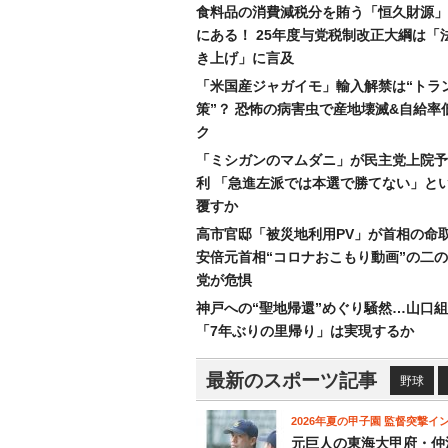
食料品の消費減税分を賄う「恒久財源」
にある！ 25年度与党税制改正大綱は「
き上げ」に言及
「米国産ジャガイモ」輸入解禁は“トラ
策”？ 恐怖の病害虫で産地壊滅&自給率
ク
「ミシガンのマムダニ」が民主党上院予
利 「急進左派では本選で勝てない」と
覆すか
高市官邸「被災地利用PV」が首相の命
安倍元首相“コロナおこもり動画”の二
党が危惧
神戸への“聖地帰還”めぐり騒然…山口
「7年ぶりの里帰り」は実現するか
最新のスポーツ記事
野球
2026年夏の甲子園 監督突撃イ
元巨人の東海大甲府・仲