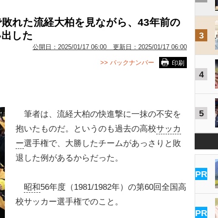
敗れた流経大柏を見ながら、43年前の
い出した
3
公開日：
2025/01/17 06:00
更新日：
2025/01/17 06:00
>> バックナンバー
印刷
4
5
筆者は、流経大柏の快進撃に一抹の不安を
抱いたものだ。というのも過去の高校
サッカ
ー
選手権で、大勝したチームがあっさりと敗
退した例があるからだった。
PR
昭和
56年度（1981/1982年）の第60回全国高
校サッカー選手権でのこと。
PR