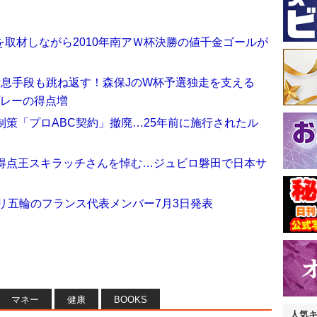
取材しながら2010年南アＷ杯決勝の値千金ゴールが
姑息手段も跳ね返す！森保JのW杯予選独走を支える
プレーの得点増
抑制策「プロABC契約」撤廃…25年前に施行されたル
杯得点王スキラッチさんを悼む…ジュビロ磐田で日本サ
リ五輪のフランス代表メンバー7月3日発表
マネー
健康
BOOKS
人気