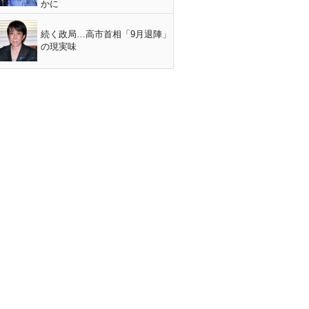
かに
続く政局…高市首相「9月退陣」
の現実味