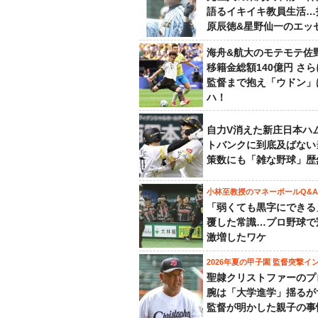
語るイキイキ教員生活…
原辰徳&星野仙一のエッ
海舟&航大のモテモテ佐
移籍金総額140億円 さ
監督まで抱え「ウドン」
ハ！
自力V消えた新庄日本ハ
トバンクに到底及ばない
策数にも「雑な野球」歴
小林至教授のマネーボールQ&A
「弱くても黒字にできる
覆した常識…プロ野球で
激増したワケ
2026年夏の甲子園 監督突撃イ
聖隷クリストファーのプ
腕は「大学進学」揺るが
監督が明かした親子の事