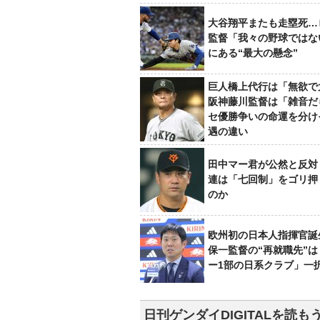
大谷翔平またも走塁死…
監督「我々の野球ではな
にある“最大の懸念”
巨人橋上代行は「無欲で
阪神藤川監督は「雑音だ
セ優勝争いの命運を分け
遇の違い
田中マー君が公然と反対
連は「七回制」をゴリ押
のか
欧州初の日本人指揮官誕
保一監督の“再就職先”
ー1部の日系クラブ」一
日刊ゲンダイDIGITALを読も