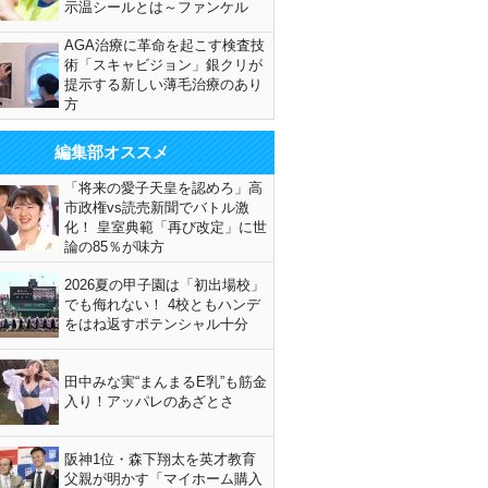
示温シールとは～ファンケル
AGA治療に革命を起こす検査技
術「スキャビジョン」銀クリが
提示する新しい薄毛治療のあり
方
編集部オススメ
「将来の愛子天皇を認めろ」高
市政権vs読売新聞でバトル激
化！ 皇室典範「再び改定」に世
論の85％が味方
2026夏の甲子園は「初出場校」
でも侮れない！ 4校ともハンデ
をはね返すポテンシャル十分
田中みな実“まんまるE乳”も筋金
入り！アッパレのあざとさ
阪神1位・森下翔太を英才教育
父親が明かす「マイホーム購入