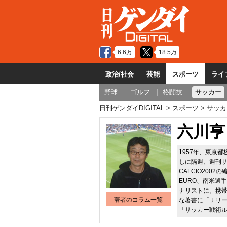
6.6万
18.5万
政治/社会
芸能
スポーツ
ライ
野球
ゴルフ
格闘技
サッカー
日刊ゲンダイDIGITAL
スポーツ
サッカ
六川亨
1957年、東京
しに隔週、週刊サ
CALCIO20
EURO、南米選
ナリストに。携
著者のコラム一覧
な著書に「Ｊリ
「サッカー戦術