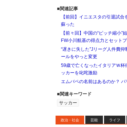
■関連記事
【前回】イニエスタの引退試合を
蘇った
【前々回】中国の“ピッチ縮小”
FW小川航基の得点力とセット
“遅きに失した”Jリーグ人件費
ールをやっと変更
59歳で亡くなったイタリアＷ
ッカーを叱咤激励
エムバペの名前はあるのか？ パ
■関連キーワード
サッカー
政治・社会
芸能
ライフ