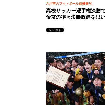
六川亨のフットボール縦横無尽
高校サッカー選手権決勝で
帝京の準々決勝敗退を思