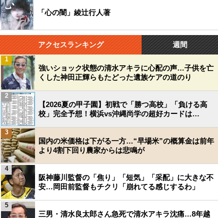
「心の闇」綾辻行人著
アクセスランキング
週間
1
強いショック状態の清水アキラに心配の声…子供を亡
くした神田正輝らもたどった遺族ケアの道のり
2
【2026夏の甲子園】初戦で「勝つ高校」「負ける高
校」完全予想！横浜vs沖縄尚学の超好カードは…
3
国内の米価格は下がる一方…“早場米”の概算金は前年
より4割下回り農家からは悲鳴が
4
阪神藤川監督の「焦り」「短気」「采配」に大きな不
安…岡田前監督もチクリ「崩れてる感じするわ」
5
三男・清水良太郎さん急死で清水アキラ沈痛…8年越