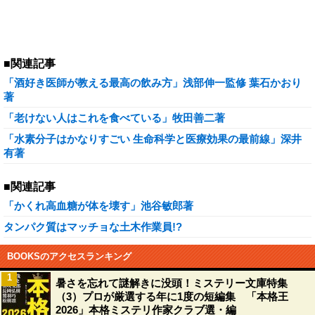
■関連記事
「酒好き医師が教える最高の飲み方」浅部伸一監修 葉石かおり
著
「老けない人はこれを食べている」牧田善二著
「水素分子はかなりすごい 生命科学と医療効果の最前線」深井
有著
■関連記事
「かくれ高血糖が体を壊す」池谷敏郎著
タンパク質はマッチョな土木作業員!?
BOOKSのアクセスランキング
1
暑さを忘れて謎解きに没頭！ミステリー文庫特集
（3）プロが厳選する年に1度の短編集 「本格王
2026」本格ミステリ作家クラブ選・編