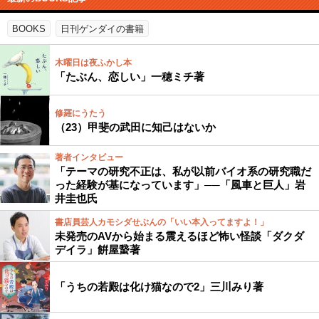
BOOKS
日刊ゲンダイの書籍
木曜日は夜ふかし本
「たぶん、恋しい」一穂ミチ著
修羅にうたう
（23）甲斐の武田に知己はないか
著者インタビュー
「テーマの研究不正は、私が以前バイオ系の研究職だ
った経験が基になっています」──「風車と巨人」岩
井圭也氏
書店員芸人カモシダせぶんの「いい本入ってますよ！」
未発売のAVから始まる震えるほど怖い怪談「ダクダ
デイラ」餠屋䖸著
「うちの若殿は化け猫なので2」三川みり著