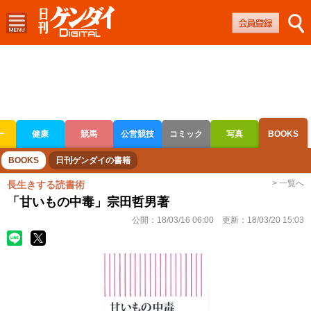
ー
健康
競馬
公営競技
コミック
写真
BOOKS
ボートレース
競輪
オートレース
BOOKS
日刊ゲンダイの書籍
> 一覧へ
長生きする読書術
「甘いもの中毒」宗田哲男著
公開：
18/03/16 06:00
更新：
18/03/20 15:03