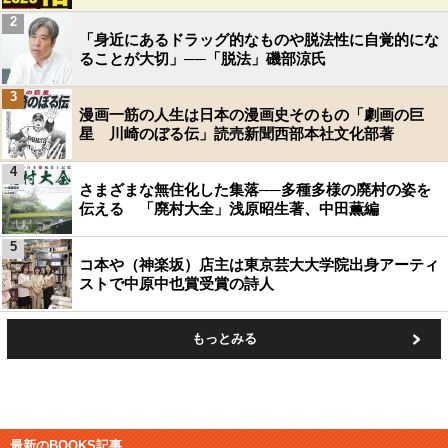
2
「身近にあるドラッグ的なものや脱法性に自覚的にな
ることが大切」──「脱法」磯部涼氏
3
漫画一筋の人生は日本の漫画史そのもの「劇画の巨
星 川崎のぼる伝」読売新聞西部本社文化部著
4
さまざまな無住化した集落──多種多様の廃村の姿を
伝える 「廃村大全」浅原昭生著、中田薫編
5
コ本や（神楽坂）店主は東京芸大大学院出身アーティ
ストで中原中也賞受賞の詩人
もっとみる
最新のBOOKS記事