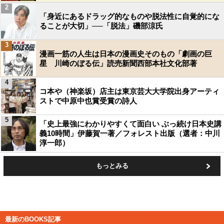
2
「身近にあるドラッグ的なものや脱法性に自覚的にな
ることが大切」──「脱法」磯部涼氏
3
漫画一筋の人生は日本の漫画史そのもの「劇画の巨
星 川崎のぼる伝」読売新聞西部本社文化部著
4
コ本や（神楽坂）店主は東京芸大大学院出身アーティ
ストで中原中也賞受賞の詩人
5
「史上最強にわかりやすくて面白い ぶっ続け日本史講
義10時間」伊藤賀一著／フォレスト出版（選者：中川
淳一郎）
もっとみる
最新のBOOKS記事