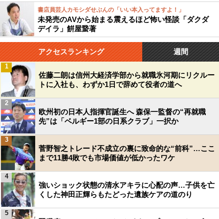
書店員芸人カモシダせぶんの「いい本入ってますよ！」
未発売のAVから始まる震えるほど怖い怪談「ダクダ
デイラ」餠屋䖸著
アクセスランキング
週間
1
佐藤二朗は信州大経済学部から就職氷河期にリクルー
トに入社も、わずか1日で辞めて役者の道へ
2
欧州初の日本人指揮官誕生へ 森保一監督の“再就職
先”は「ベルギー1部の日系クラブ」一択か
3
菅野智之トレード不成立の裏に致命的な“前科”…ここ
まで11勝4敗でも市場価値が低かったワケ
4
強いショック状態の清水アキラに心配の声…子供を亡
くした神田正輝らもたどった遺族ケアの道のり
5