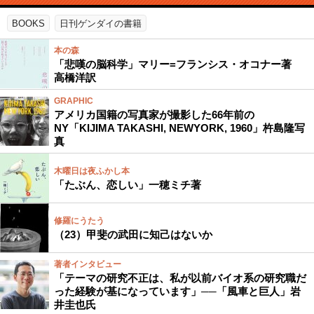
BOOKS
日刊ゲンダイの書籍
本の森
「悲嘆の脳科学」マリー=フランシス・オコナー著
高橋洋訳
GRAPHIC
アメリカ国籍の写真家が撮影した66年前の
NY「KIJIMA TAKASHI, NEWYORK, 1960」杵島隆写
真
木曜日は夜ふかし本
「たぶん、恋しい」一穂ミチ著
修羅にうたう
（23）甲斐の武田に知己はないか
著者インタビュー
「テーマの研究不正は、私が以前バイオ系の研究職だ
った経験が基になっています」──「風車と巨人」岩
井圭也氏