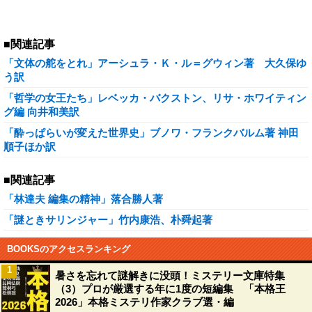
■関連記事
「文体の舵をとれ」アーシュラ・Ｋ・ル＝グウィン著 大久保ゆ
う訳
「哲学の女王たち」レベッカ・バクストン、リサ・ホワイティン
グ編 向井和美訳
「酔っぱらいが変えた世界史」ブノワ・フランクバルム著 神田
順子ほか訳
■関連記事
「林達夫 編集の精神」落合勝人著
「謎ときサリンジャー」竹内康浩、朴舜起著
BOOKSのアクセスランキング
1
暑さを忘れて謎解きに没頭！ミステリー文庫特集
（3）プロが厳選する年に1度の短編集 「本格王
2026」本格ミステリ作家クラブ選・編