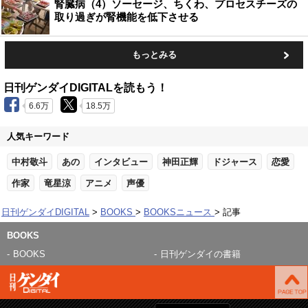
腎臓病（4）ソーセージ、ちくわ、プロセスチーズの
取り過ぎが腎機能を低下させる
もっとみる
日刊ゲンダイDIGITALを読もう！
6.6万
18.5万
人気キーワード
中村敬斗
あの
インタビュー
神田正輝
ドジャース
恋愛
作家
竜星涼
アニメ
声優
日刊ゲンダイDIGITAL
BOOKS
BOOKSニュース
記事
BOOKS
BOOKS
日刊ゲンダイの書籍