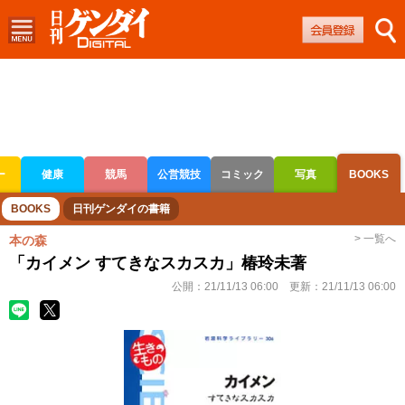
ー
健康
競馬
公営競技
コミック
写真
BOOKS
ボートレース
競輪
オートレース
BOOKS
日刊ゲンダイの書籍
> 一覧へ
本の森
「カイメン すてきなスカスカ」椿玲未著
公開：
21/11/13 06:00
更新：
21/11/13 06:00