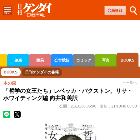
ー
健康
競馬
公営競技
コミック
写真
BOOKS
ボートレース
競輪
オートレース
BOOKS
日刊ゲンダイの書籍
> 一覧へ
本の森
「哲学の女王たち」レベッカ・バクストン、リサ・
ホワイティング編 向井和美訳
公開：
21/10/30 06:00
更新：
21/10/30 06:00