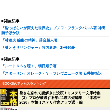
■関連記事
「酔っぱらいが変えた世界史」ブノワ・フランクバルム著 神田
順子ほか訳
「林達夫 編集の精神」落合勝人著
「謎ときサリンジャー」竹内康浩、朴舜起著
■関連記事
「ルート６６を聴く」朝日順子著
「スターリン」オレーク・Ｖ・フレヴニューク著 石井規衛訳
BOOKSのアクセスランキング
1
暑さを忘れて謎解きに没頭！ミステリー文庫特集
（3）プロが厳選する年に1度の短編集 「本格王
2026」本格ミステリ作家クラブ選・編
2