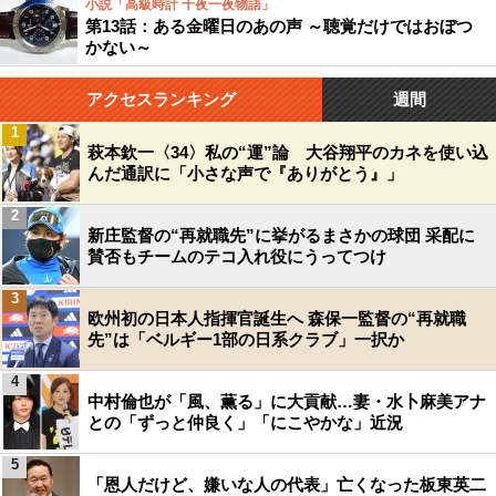
小説「高級時計 千夜一夜物語」
第13話：ある金曜日のあの声 ～聴覚だけではおぼつ
かない～
アクセスランキング
週間
1
萩本欽一〈34〉私の“運”論 大谷翔平のカネを使い込
んだ通訳に「小さな声で『ありがとう』」
2
新庄監督の“再就職先”に挙がるまさかの球団 采配に
賛否もチームのテコ入れ役にうってつけ
3
欧州初の日本人指揮官誕生へ 森保一監督の“再就職
先”は「ベルギー1部の日系クラブ」一択か
4
中村倫也が「風、薫る」に大貢献…妻・水卜麻美アナ
との「ずっと仲良く」「にこやかな」近況
5
「恩人だけど、嫌いな人の代表」亡くなった板東英二