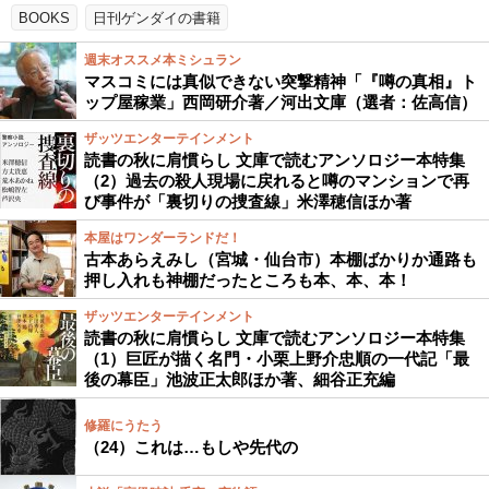
BOOKS
日刊ゲンダイの書籍
週末オススメ本ミシュラン
マスコミには真似できない突撃精神「『噂の真相』ト
ップ屋稼業」西岡研介著／河出文庫（選者：佐高信）
ザッツエンターテインメント
読書の秋に肩慣らし 文庫で読むアンソロジー本特集
（2）過去の殺人現場に戻れると噂のマンションで再
び事件が「裏切りの捜査線」米澤穂信ほか著
本屋はワンダーランドだ！
古本あらえみし（宮城・仙台市）本棚ばかりか通路も
押し入れも神棚だったところも本、本、本！
ザッツエンターテインメント
読書の秋に肩慣らし 文庫で読むアンソロジー本特集
（1）巨匠が描く名門・小栗上野介忠順の一代記「最
後の幕臣」池波正太郎ほか著、細谷正充編
修羅にうたう
（24）これは…もしや先代の