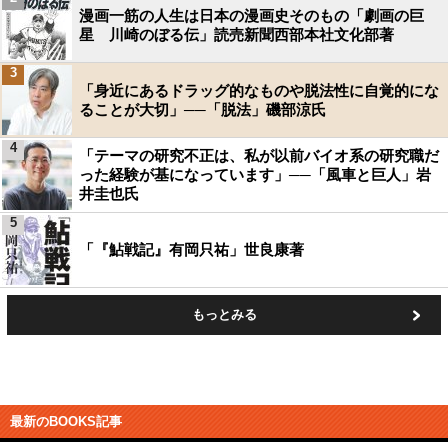
漫画一筋の人生は日本の漫画史そのもの「劇画の巨
星 川崎のぼる伝」読売新聞西部本社文化部著
3
「身近にあるドラッグ的なものや脱法性に自覚的にな
ることが大切」──「脱法」磯部涼氏
4
「テーマの研究不正は、私が以前バイオ系の研究職だ
った経験が基になっています」──「風車と巨人」岩
井圭也氏
5
「『鮎戦記』有岡只祐」世良康著
もっとみる
最新のBOOKS記事