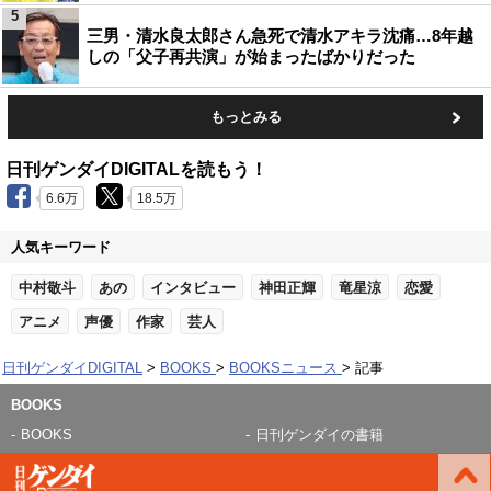
5
三男・清水良太郎さん急死で清水アキラ沈痛…8年越
しの「父子再共演」が始まったばかりだった
もっとみる
日刊ゲンダイDIGITALを読もう！
6.6万
18.5万
人気キーワード
中村敬斗
あの
インタビュー
神田正輝
竜星涼
恋愛
アニメ
声優
作家
芸人
日刊ゲンダイDIGITAL
BOOKS
BOOKSニュース
記事
BOOKS
BOOKS
日刊ゲンダイの書籍