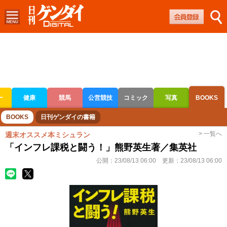
ー
健康
競馬
公営競技
コミック
写真
BOOKS
ボートレース
競輪
オートレース
BOOKS
日刊ゲンダイの書籍
> 一覧へ
週末オススメ本ミシュラン
「インフレ課税と闘う！」熊野英生著／集英社
公開：
23/08/13 06:00
更新：
23/08/13 06:00