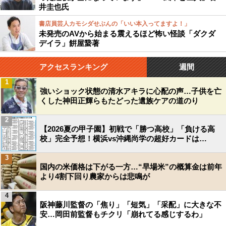
井圭也氏
書店員芸人カモシダせぶんの「いい本入ってますよ！」
未発売のAVから始まる震えるほど怖い怪談「ダクダ
デイラ」餠屋䖸著
アクセスランキング
週間
1
強いショック状態の清水アキラに心配の声…子供を亡
くした神田正輝らもたどった遺族ケアの道のり
2
【2026夏の甲子園】初戦で「勝つ高校」「負ける高
校」完全予想！横浜vs沖縄尚学の超好カードは…
3
国内の米価格は下がる一方…“早場米”の概算金は前年
より4割下回り農家からは悲鳴が
4
阪神藤川監督の「焦り」「短気」「采配」に大きな不
安…岡田前監督もチクリ「崩れてる感じするわ」