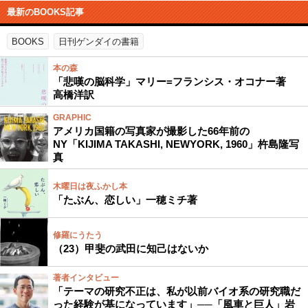
最新のBOOKS記事
BOOKS
日刊ゲンダイの書籍
本の森
「悲嘆の脳科学」マリー=フランシス・オコナー著
高橋洋訳
GRAPHIC
アメリカ国籍の写真家が撮影した66年前の
NY「KIJIMA TAKASHI, NEWYORK, 1960」杵島隆写
真
木曜日は夜ふかし本
「たぶん、恋しい」一穂ミチ著
修羅にうたう
（23）甲斐の武田に知己はないか
著者インタビュー
「テーマの研究不正は、私が以前バイオ系の研究職だ
った経験が基になっています」──「風車と巨人」岩