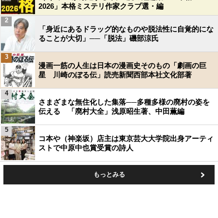
2026」本格ミステリ作家クラブ選・編
2
「身近にあるドラッグ的なものや脱法性に自覚的にな
ることが大切」──「脱法」磯部涼氏
3
漫画一筋の人生は日本の漫画史そのもの「劇画の巨
星 川崎のぼる伝」読売新聞西部本社文化部著
4
さまざまな無住化した集落──多種多様の廃村の姿を
伝える 「廃村大全」浅原昭生著、中田薫編
5
コ本や（神楽坂）店主は東京芸大大学院出身アーティ
ストで中原中也賞受賞の詩人
もっとみる