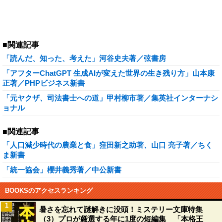
■関連記事
「読んだ、知った、考えた」河谷史夫著／弦書房
「アフターChatGPT 生成AIが変えた世界の生き残り方」山本康
正著／PHPビジネス新書
「元ヤクザ、司法書士への道」甲村柳市著／集英社インターナシ
ョナル
■関連記事
「人口減少時代の農業と食」窪田新之助著、山口 亮子著／ちく
ま新書
「統一協会」櫻井義秀著／中公新書
BOOKSのアクセスランキング
1
暑さを忘れて謎解きに没頭！ミステリー文庫特集
（3）プロが厳選する年に1度の短編集 「本格王