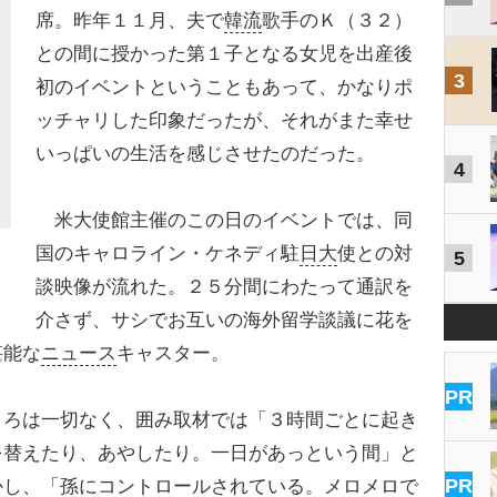
席。昨年１１月、夫で
韓流
歌手のＫ（３２）
との間に授かった第１子となる女児を出産後
3
初のイベントということもあって、かなりポ
ッチャリした印象だったが、それがまた幸せ
いっぱいの生活を感じさせたのだった。
4
米大使館主催のこの日のイベントでは、同
国のキャロライン・ケネディ駐
日大
使との対
5
談映像が流れた。２５分間にわたって通訳を
介さず、サシでお互いの海外留学談議に花を
堪能な
ニュース
キャスター。
PR
ろは一切なく、囲み取材では「３時間ごとに起き
を替えたり、あやしたり。一日があっという間」と
PR
かし、「孫にコントロールされている。メロメロで