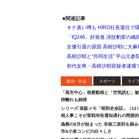
■関連記事
キナ臭い噂も HIRO社長退任
「IQ246」好発進 演技豹変の
女優引退の原因 高樹沙耶に大麻
高樹沙耶と“共同生活” 平山元参
初代女将・高樹沙耶容疑者逮捕
政治・社会
スポーツ
ライ
「高市中心」視察動画と「空気読む」被
持離れも納得
シリーズ 保阪メモ「昭和史余話」（12
相人事こそが宣戦布告通知遅れの間接的
偽善の8月が始まった 非核三原則を踏
市&小泉コンビの白々しさ