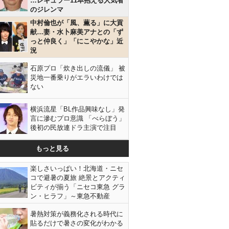
…レギュラー11本抱える人気者
のジレンマ
中村倫也が「風、薫る」に大貢
献…妻・水卜麻美アナとの「ず
っと仲良く」「にこやかな」近
況
石原プロ「炊き出しの流儀」 被
災地一番乗りがエラいわけでは
ない
横浜流星「BL作品興味なし」発
言に滲むプロ意識 「べらぼう」
後初の民放連ドラ主演で注目
もっと見る
楽しさいっぱい！北海道・ニセ
コで避暑の夏旅 絶景とアクティ
ビティが揃う「ニセコ東急 グラ
ン・ヒラフ」～東急不動産
暑熱対策が義務化される時代に
貼るだけで暑さの変化がわかる