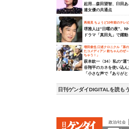
起用…森田望智、臼田あ
連女優の共通点
再発見 ちょうど10年前のテレ
堺雅人は“日曜の夜”、N
ドラマ「真田丸」で躍動
増田俊也 口述クロニクル「茶
たコメディアン 欽ちゃんのぜ
ちゃう！」
萩本欽一〈34〉私の“運
谷翔平のカネを使い込ん
「小さな声で『ありがと
日刊ゲンダイDIGITALを読も
政治/社会