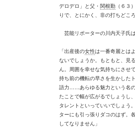
デロデロ」と父・
関根勤
（６３
りで、とにかく、非の打ちどこ
芸能リポーターの川内天子氏は
「出産後の
女性
は一番奇麗とは
ないでしょうか。もともと、見
ん。周囲を幸せな気持ちにさせ
持ち前の機転の早さを生かした
語力……あらゆる魅力という名の
たことで幅が広がるでしょうし
タレントといっていいでしょう
ターにも引っ張りダコのはず。
してなりません」