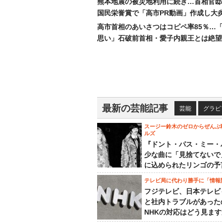
熊本地震の被災地利用に続き…首相官邸
国民栄誉賞で「高市PR動画」作成し大
高市首相のあいさつはコピペ率85％…
思い」石破前首相・愛子内親王とは絶望
最新の芸能記事
芸能
グラビ
スージー鈴木のゼロからぜんぶ
ルズ
『ドント・パス・ミー・
少な曲に「見捨てないで
に込められたリンゴの予
テレビ局に代わり勝手に「情報
フジテレビ、日本テレビ
と社内トラブルがあった
NHKの対応はどう見ま