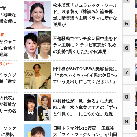
松本若菜「ジュラシック・ワール
“覚
ド」吹き替え《棒読み》論争再
…「地味な
燃…暗雲漂う主演ドラマに新たな
板女優に
5
逆風が
年夏
不倫騒動でアンチ多い田中圭をド
がジャニ
ラマ主演に？ テレビ東京が“攻め
6
に合格す
の姿勢”貫くしたたか皮算用
経緯
聴くビート
田中樹がSixTONESの美容番長に
7
ミックソ
「“めちゃくちゃイイ男の休日”っ
版「微笑
ていう見出しにしてください！」
8
の代表」
中村倫也が「風、薫る」に大貢
が複雑な
献…妻・水卜麻美アナとの「ずっ
サーの名
と仲良く」「にこやかな」近況
9
」ソック
日曜ドラマ対決に異変！ 玉森裕
』に夏帆
太「マイ・フィクション」が山田