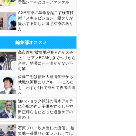
示温シールとは～ファンケル
AGA治療に革命を起こす検査技
術「スキャビジョン」銀クリが
提示する新しい薄毛治療のあり
方
編集部オススメ
高市首相“被災地利用PV”が大炎
上！ ピアノBGM付きでヘリから
合掌、酷暑に汗一滴かかない不
可解
佐藤二朗は信州大経済学部から
就職氷河期にリクルートに入社
も、わずか1日で辞めて役者の道
へ
強いショック状態の清水アキラ
に心配の声…子供を亡くした神
田正輝らもたどった遺族ケアの
道のり
石原プロ「炊き出しの流儀」 被
災地一番乗りがエラいわけでは