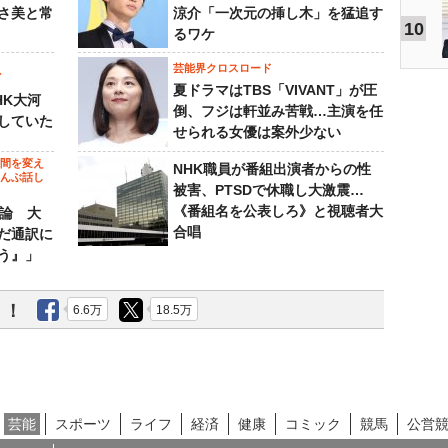
さ美と常
涼介「一次元の挿し木」を猛追す
10
るワケ
芸能界クロスロード
ビ
夏ドラマはTBS「VIVANT」が圧
HK大河
倒、フジは軒並み苦戦…主演を任
していた
せられる女優は案外少ない
の間を変え
NHK職員が番組出演者からの性
～んぶ話し
被害、PTSDで休職し大激震…
《番組名を公表しろ》と視聴者大
”論 大
合唱
だ通訳に
う』」
う！
6.6万
18.5万
芸能
スポーツ
ライフ
経済
健康
コミック
競馬
公営