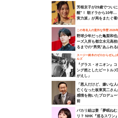
芳根京子が29歳でついに
醒”！ 朝ドラから10年
実力派」が局をまたぐ看
この有名人の意外な学歴 2026
野球少年だった亀梨和也
ーズ入所も都立水元高校
るまでの“男気”あふれる
スージー鈴木のゼロからぜんぶ
ルズ
『グラス・オニオン』コ
ング然としたビートルズ
がえし」
「恩人だけど、嫌いな人
亡くなった板東英二さん
感情を抱いたプロデュー
前
バカリ組は妻「夢眠ねむ
リ？ NHK『巡るスワン