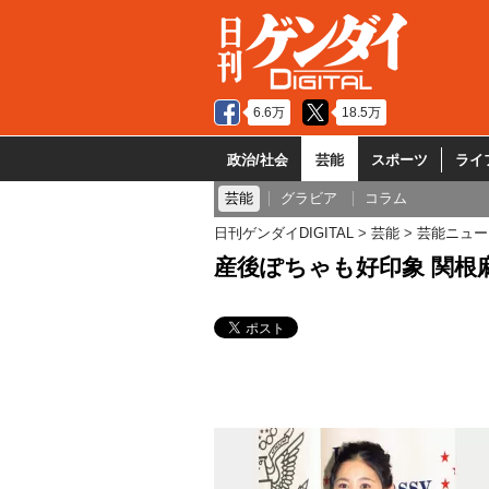
6.6万
18.5万
政治/社会
芸能
スポーツ
ライ
芸能
グラビア
コラム
日刊ゲンダイDIGITAL
芸能
芸能ニュー
産後ぽちゃも好印象 関根