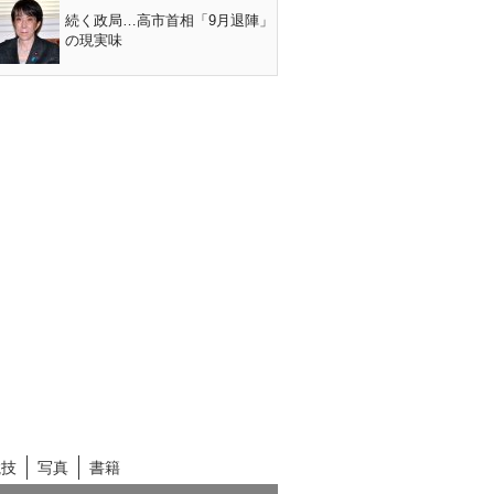
続く政局…高市首相「9月退陣」
の現実味
競技
写真
書籍