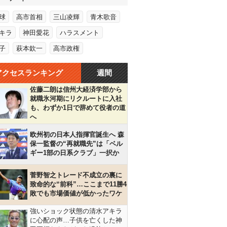
球
高市首相
三山凌輝
青木歌音
キラ
神田愛花
ハラスメント
子
萩本欽一
高市政権
アクセスランキング
週間
佐藤二朗は信州大経済学部から
就職氷河期にリクルートに入社
も、わずか1日で辞めて役者の道
へ
欧州初の日本人指揮官誕生へ 森
保一監督の“再就職先”は「ベル
ギー1部の日系クラブ」一択か
菅野智之トレード不成立の裏に
致命的な“前科”…ここまで11勝4
敗でも市場価値が低かったワケ
強いショック状態の清水アキラ
に心配の声…子供を亡くした神