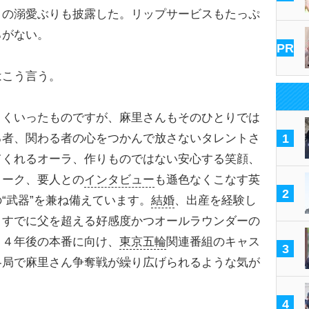
）の溺愛ぶりも披露した。リップサービスもたっぷ
ろがない。
PR
こう言う。
よくいったものですが、麻里さんもそのひとりでは
る者、関わる者の心をつかんで放さないタレントさ
1
てくれるオーラ、作りものではない安心する笑顔、
トーク、要人との
インタビュー
も遜色なくこなす英
2
“武器”を兼ね備えています。
結婚
、出産を経験し
、すでに父を超える好感度かつオールラウンダーの
。４年後の本番に向け、
東京五輪
関連番組のキャス
3
各局で麻里さん争奪戦が繰り広げられるような気が
4