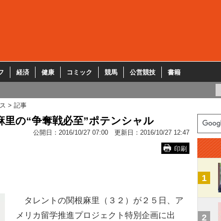
フ
経済
健康
コミック
競馬
公営競技
書籍
ス
記事
麻里の“争奪戦必至”ポテンシャル
公開日：
2016/10/27 07:00
更新日：
2016/10/27 12:47
印刷
1
タレントの関根麻里（３２）が２５日、ア
メリカ留学推進プロジェクト特別企画に出
2