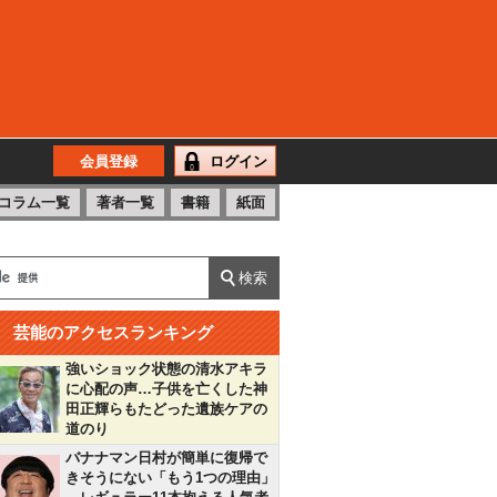
会員登録
ログイン
コラム一覧
著者一覧
書籍
紙面
芸能のアクセスランキング
強いショック状態の清水アキラ
に心配の声…子供を亡くした神
田正輝らもたどった遺族ケアの
道のり
バナナマン日村が簡単に復帰で
きそうにない「もう1つの理由」