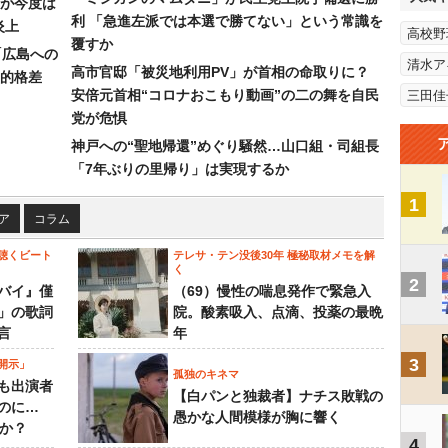
が今度は
利 「急進左派では本選で勝てない」という常識を
炎上
高校野
覆すか
「広島への
清水ア
高市官邸「被災地利用PV」が首相の命取りに？
的格差
安倍元首相“コロナおこもり動画”の二の舞を自民
三田佳
党が危惧
神戸への“聖地帰還”めぐり騒然…山口組・司組長
「7年ぶりの里帰り」は実現するか
1
ア
コラム
聴くビート
テレサ・テン没後30年 極秘取材メモを解
く
2
バイ』僅
（69）慢性の喘息発作で緊急入
」の歌詞
院。酸素吸入、点滴、投薬の最晩
言
年
3
開示」
孤独のキネマ
も出演者
【白パンと独裁者】ナチス敗戦の
のに…
愚かな人間模様が胸に響く
すか？
4