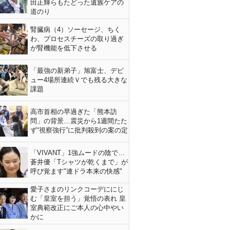
田正輝らもたどった遺族ケアの
道のり
腎臓病（4）ソーセージ、ちく
わ、プロセスチーズの取り過ぎ
が腎機能を低下させる
「最強の新弟子」旭富士、デビ
ュー4場所連続Ｖでも残る大きな
課題
高市首相の早過ぎた「熊本訪
問」の背景…震災から1週間たた
ず“視察強行”に批判殺到の案の定
「VIVANT」1強ムードの陰で…
蒼井優「Tシャツが乾くまで」が
呼び覚ます"連ドラ本来の快感"
愛子さまのリンクコーデににじ
む「皇室を担う」覚悟の表れ 皇
室典範改正にご本人の心中やい
かに