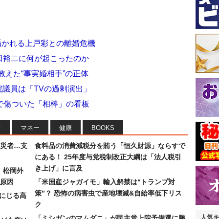
で囁かれる上戸彩との離婚危機
織田裕二に何が起こったのか
教えた“事実婚相手”の正体
院議員は「TVの過剰演出」
で傷ついた「相棒」の看板
フ
マネー
健康
BOOKS
災者…支
食料品の消費減税分を賄う「恒久財源」ならすで
にある！ 25年度与党税制改正大綱は「法人税引
き上げ」に言及
）松岡外
原因
「米国産ジャガイモ」輸入解禁は“トランプ対
策”？ 恐怖の病害虫で産地壊滅&自給率低下リス
みにじる高
ク
人気
「ミシガンのマムダニ」が民主党上院予備選に勝