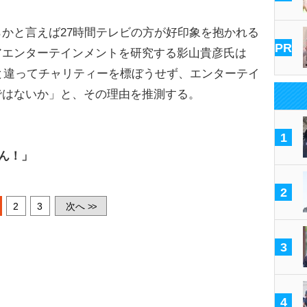
かと言えば27時間テレビの方が好印象を抱かれる
PR
アエンターテインメントを研究する影山貴彦氏は
ビと違ってチャリティーを標ぼうせず、エンターテイ
ではないか」と、その理由を推測する。
1
せん！」
2
2
3
次へ
>>
3
4