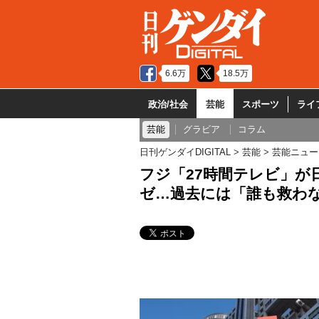
6.6万
18.5万
政治/社会
芸能
スポーツ
ライ
芸能
グラビア
コラム
日刊ゲンダイDIGITAL
芸能
芸能ニュー
フジ「27時間テレビ」が
ゼ…過去には「誰も救わ