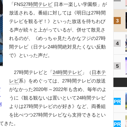
「FNS
27時間テレビ
日本一楽しい学園祭」が
放送される。番組に対しては《明日は27時間
3
テレビを観るぞ！》といった放送を待ちわび
る声が続々と上がっているが、併せて散見さ
れるのが、《めっちゃ見たろかなフジの27時
4
間テレビ（日テレ24時間絶対見たくない反動
で》といった声だ。
5
27時間テレビと「
24時間テレビ
」（
日本テ
レビ
系）をめぐっては、27時間テレビの放送
がなかった2020年～2022年も含め、毎年のよ
て
テ
うに《観る観ないは置いといて24時間テレビ
PR
到
よりは27時間テレビのが好き》など、両番組
を比べつつ27時間テレビなら支持できるとい
てきた。
PR