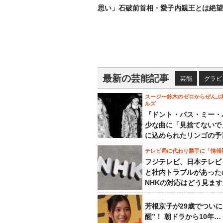
思い」石破前首相・愛子内親王とは絶望
最新の芸能記事
芸能
グラビ
スージー鈴木のゼロからぜんぶ
ルズ
『ドント・パス・ミー・
少な曲に「見捨てないで
に込められたリンゴの予
テレビ局に代わり勝手に「情報
フジテレビ、日本テレビ
と社内トラブルがあった
NHKの対応はどう見ま
芳根京子が29歳でついに
醒”！ 朝ドラから10年