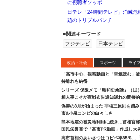
に視聴者ソッポ
日テレ「24時間テレビ」消滅
題のトリプルパンチ
■関連キーワード
フジテレビ
日本テレビ
政治・社会
スポーツ
ライ
「高市中心」視察動画と「空気読む」被
持離れも納得
シリーズ 保阪メモ「昭和史余話」（12
相人事こそが宣戦布告通知遅れの間接的
偽善の8月が始まった 非核三原則を踏
市&小泉コンビの白々しさ
熊本地震の被災地利用に続き…首相官邸
国民栄誉賞で「高市PR動画」作成し大
高市首相のあいさつはコピペ率85％…