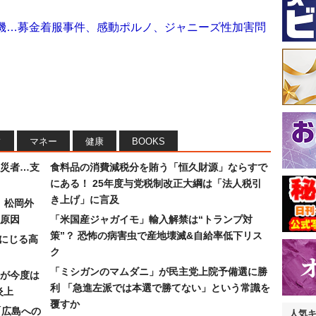
危機…募金着服事件、感動ポルノ、ジャニーズ性加害問
フ
マネー
健康
BOOKS
災者…支
食料品の消費減税分を賄う「恒久財源」ならすで
にある！ 25年度与党税制改正大綱は「法人税引
き上げ」に言及
）松岡外
原因
「米国産ジャガイモ」輸入解禁は“トランプ対
策”？ 恐怖の病害虫で産地壊滅&自給率低下リス
みにじる高
ク
「ミシガンのマムダニ」が民主党上院予備選に勝
が今度は
利 「急進左派では本選で勝てない」という常識を
炎上
覆すか
「広島への
人気