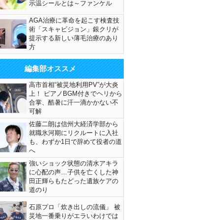
示温シールとは～ファンケル
AGA治療に革命を起こす検査技
術「スキャビジョン」銀クリが
提示する新しい薄毛治療のあり
方
編集部オススメ
高市首相“被災地利用PV”が大炎
上！ ピアノBGM付きでヘリから
合掌、酷暑に汗一滴かかない不
可解
佐藤二朗は信州大経済学部から
就職氷河期にリクルートに入社
も、わずか1日で辞めて役者の道
へ
強いショック状態の清水アキラ
に心配の声…子供を亡くした神
田正輝らもたどった遺族ケアの
道のり
石原プロ「炊き出しの流儀」 被
災地一番乗りがエラいわけでは