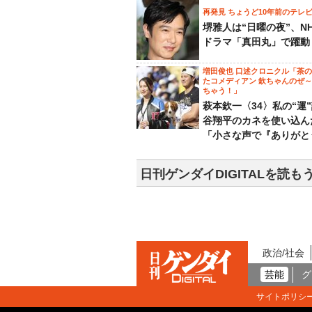
再発見 ちょうど10年前のテレ
堺雅人は“日曜の夜”、N
ドラマ「真田丸」で躍動
増田俊也 口述クロニクル「茶
たコメディアン 欽ちゃんのぜ
ちゃう！」
萩本欽一〈34〉私の“運
谷翔平のカネを使い込ん
「小さな声で『ありがと
日刊ゲンダイDIGITALを読も
政治/社会
芸能
グ
サイトポリシ