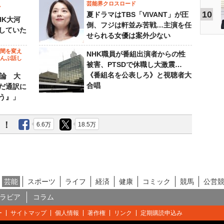
芸能界クロスロード
ビ
10
夏ドラマはTBS「VIVANT」が圧
HK大河
倒、フジは軒並み苦戦…主演を任
していた
せられる女優は案外少ない
の間を変え
NHK職員が番組出演者からの性
～んぶ話し
被害、PTSDで休職し大激震…
《番組名を公表しろ》と視聴者大
”論 大
合唱
だ通訳に
う』」
う！
6.6万
18.5万
芸能
スポーツ
ライフ
経済
健康
コミック
競馬
公営
ラビア
コラム
ー
サイトマップ
個人情報
著作権
リンク
定期購読申込み