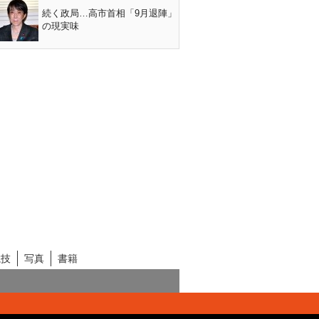
続く政局…高市首相「9月退陣」
の現実味
競技
写真
書籍