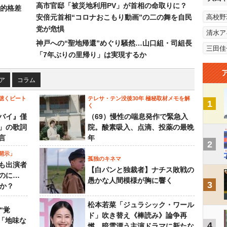
高市官邸「被災地利用PV」が首相の命取りに？
的格差
安倍元首相“コロナおこもり動画”の二の舞を自民
高校野
党が危惧
清水ア
神戸への“聖地帰還”めぐり騒然…山口組・司組長
三田佳
「7年ぶりの里帰り」は実現するか
ア
コラム
聴くビート
テレサ・テン没後30年 極秘取材メモを解
1
く
バイ』僅
（69）慢性の喘息発作で緊急入
」の歌詞
院。酸素吸入、点滴、投薬の最晩
言
年
2
開示」
孤独のキネマ
も出演者
【白パンと独裁者】ナチス敗戦の
のに…
愚かな人間模様が胸に響く
3
すか？
松本若菜「ジュラシック・ワール
“覚
ド」吹き替え《棒読み》論争再
…「地味な
4
燃…暗雲漂う主演ドラマに新たな