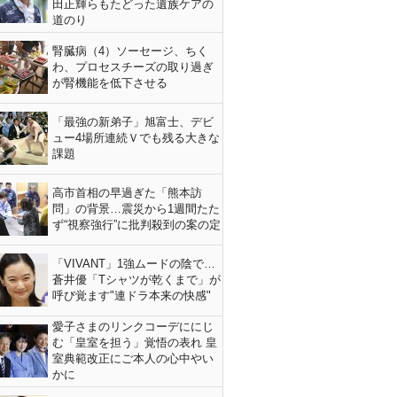
田正輝らもたどった遺族ケアの
道のり
腎臓病（4）ソーセージ、ちく
わ、プロセスチーズの取り過ぎ
が腎機能を低下させる
「最強の新弟子」旭富士、デビ
ュー4場所連続Ｖでも残る大きな
課題
高市首相の早過ぎた「熊本訪
問」の背景…震災から1週間たた
ず“視察強行”に批判殺到の案の定
「VIVANT」1強ムードの陰で…
蒼井優「Tシャツが乾くまで」が
呼び覚ます"連ドラ本来の快感"
愛子さまのリンクコーデににじ
む「皇室を担う」覚悟の表れ 皇
室典範改正にご本人の心中やい
かに