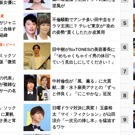
板女優に
逆風が
年夏
不倫騒動でアンチ多い田中圭をド
がジャニ
5
ラマ主演に？ テレビ東京が“攻め
に合格す
の姿勢”貫くしたたか皮算用
経緯
聴くビート
6
田中樹がSixTONESの美容番長に
ミックソ
「“めちゃくちゃイイ男の休日”っ
版「微笑
ていう見出しにしてください！」
7
の代表」
中村倫也が「風、薫る」に大貢
が複雑な
献…妻・水卜麻美アナとの「ずっ
サーの名
と仲良く」「にこやかな」近況
8
」ソック
日曜ドラマ対決に異変！ 玉森裕
』に夏帆
太「マイ・フィクション」が山田
9
さ美と常
涼介「一次元の挿し木」を猛追す
るワケ