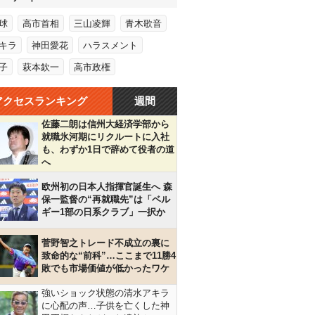
球
高市首相
三山凌輝
青木歌音
キラ
神田愛花
ハラスメント
子
萩本欽一
高市政権
アクセスランキング
週間
佐藤二朗は信州大経済学部から
就職氷河期にリクルートに入社
も、わずか1日で辞めて役者の道
へ
欧州初の日本人指揮官誕生へ 森
保一監督の“再就職先”は「ベル
ギー1部の日系クラブ」一択か
菅野智之トレード不成立の裏に
致命的な“前科”…ここまで11勝4
敗でも市場価値が低かったワケ
強いショック状態の清水アキラ
に心配の声…子供を亡くした神