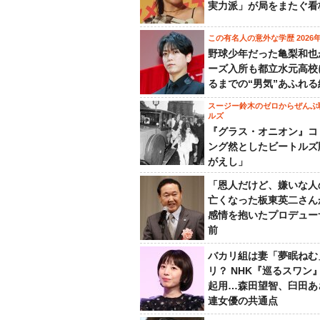
実力派」が局をまたぐ看
この有名人の意外な学歴 2026
野球少年だった亀梨和也
ーズ入所も都立水元高校
るまでの“男気”あふれる
スージー鈴木のゼロからぜんぶ
ルズ
『グラス・オニオン』コ
ング然としたビートルズ
がえし」
「恩人だけど、嫌いな人
亡くなった板東英二さん
感情を抱いたプロデュー
前
バカリ組は妻「夢眠ねむ
リ？ NHK『巡るスワン
起用…森田望智、臼田あ
連女優の共通点