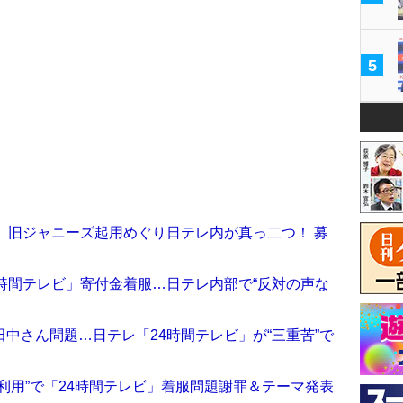
5
」旧ジャニーズ起用めぐり日テレ内が真っ二つ！ 募
時間テレビ」寄付金着服…日テレ内部で“反対の声な
中さん問題…日テレ「24時間テレビ」が“三重苦”で
利用”で「24時間テレビ」着服問題謝罪＆テーマ発表