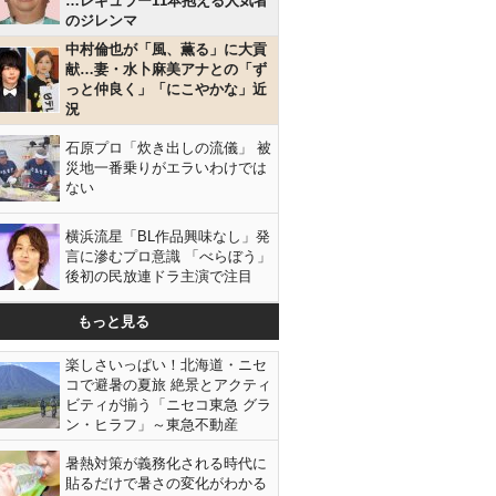
…レギュラー11本抱える人気者
のジレンマ
中村倫也が「風、薫る」に大貢
献…妻・水卜麻美アナとの「ず
っと仲良く」「にこやかな」近
況
石原プロ「炊き出しの流儀」 被
災地一番乗りがエラいわけでは
ない
横浜流星「BL作品興味なし」発
言に滲むプロ意識 「べらぼう」
後初の民放連ドラ主演で注目
もっと見る
楽しさいっぱい！北海道・ニセ
コで避暑の夏旅 絶景とアクティ
ビティが揃う「ニセコ東急 グラ
ン・ヒラフ」～東急不動産
暑熱対策が義務化される時代に
貼るだけで暑さの変化がわかる