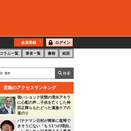
会員登録
ログイン
コラム一覧
著者一覧
書籍
紙面
芸能のアクセスランキング
強いショック状態の清水アキラ
に心配の声…子供を亡くした神
田正輝らもたどった遺族ケアの
道のり
バナナマン日村が簡単に復帰で
きそうにない「もう1つの理由」