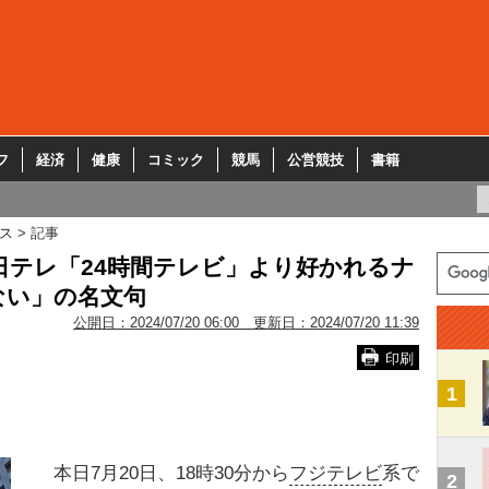
フ
経済
健康
コミック
競馬
公営競技
書籍
ス
記事
日テレ「24時間テレビ」より好かれるナ
ない」の名文句
公開日：
2024/07/20 06:00
更新日：
2024/07/20 11:39
印刷
1
本日7月20日、18時30分から
フジテレビ
系で
2