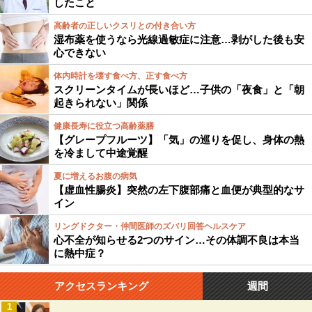
したこと
高齢者の正しいクスリとの付き合い方
湿布薬を使うなら光線過敏症に注意…剥がした後も安
心できない
体内時計を壊す食べ方、正す食べ方
スクリーンタイムが長いほど…子供の「夜食」と「朝
起きられない」関係
健康長寿に役立つ高齢薬膳
【グレープフルーツ】「気」の巡りを促し、身体の熱
を冷まして中途覚醒
夏に増えるお腹の病気
【虚血性腸炎】突然の左下腹部痛と血便が典型的なサ
イン
リングドクター・仲間医師のズバリ回答ヘルスケア
心不全が知らせる2つのサイン…その体調不良は本当
に熱中症？
アクセスランキング
週間
1