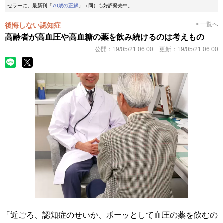
セラーに。最新刊「
70歳の正解
」（同）も好評発売中。
> 一覧へ
後悔しない認知症
高齢者が高血圧や高血糖の薬を飲み続けるのは考えもの
公開：
19/05/21 06:00
更新：
19/05/21 06:00
「近ごろ、認知症のせいか、ボーッとして血圧の薬を飲むの