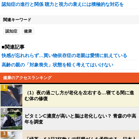
認知症の進行と関係 聴力と視力の衰えには積極的な対応を
関連キーワード
認知症
健康
■関連記事
快感が忘れれらず…買い物依存症の老親は愛情に飢えている
高齢の親の「対象喪失」状態を軽く考えてはいけない
健康のアクセスランキング
1
（1）夜の過ごし方が老化を左右する…寝てる間に進
む体の修復
2
ビタミンC濃度が高いと脳は老化しない？ 青森の中高
年を調査
3