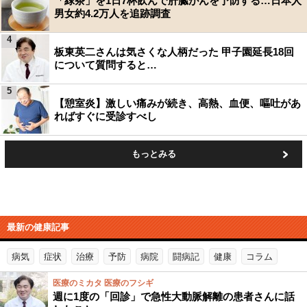
「緑茶」を1日7杯飲んで肝臓がんを予防する…日本人
男女約4.2万人を追跡調査
4
板東英二さんは気さくな人柄だった 甲子園延長18回
について質問すると…
5
【憩室炎】激しい痛みが続き、高熱、血便、嘔吐があ
ればすぐに受診すべし
もっとみる
最新の健康記事
病気
症状
治療
予防
病院
闘病記
健康
コラム
医療のミカタ 医療のフシギ
週に1度の「回診」で急性大動脈解離の患者さんに話