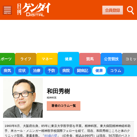
スポーツ
ライフ
マネー
健康
競馬
公営競技
コミッ
ボートレース
競輪
オートレース
病気
症状
治療
予防
病院
闘病記
健康
コラム
和田秀樹
精神科医
著者のコラム一覧
1960年6月、大阪府出身。85年に東京大学医学部を卒業。精神科医。東大病院精神神経科助
手、米カール・メニンガー精神医学校国際フェローを経て、現在、和田秀樹こころと体のク
リニック院長。著書多数。「
80歳の壁
」（幻冬舎、税込み990円）は現在、50万部のベスト