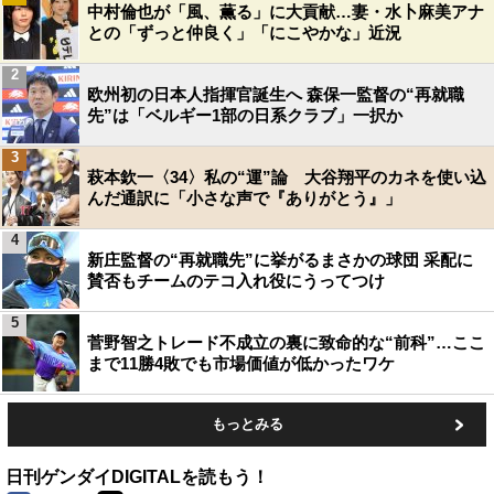
中村倫也が「風、薫る」に大貢献…妻・水卜麻美アナ
との「ずっと仲良く」「にこやかな」近況
2
欧州初の日本人指揮官誕生へ 森保一監督の“再就職
先”は「ベルギー1部の日系クラブ」一択か
3
萩本欽一〈34〉私の“運”論 大谷翔平のカネを使い込
んだ通訳に「小さな声で『ありがとう』」
4
新庄監督の“再就職先”に挙がるまさかの球団 采配に
賛否もチームのテコ入れ役にうってつけ
5
菅野智之トレード不成立の裏に致命的な“前科”…ここ
まで11勝4敗でも市場価値が低かったワケ
もっとみる
日刊ゲンダイDIGITALを読もう！