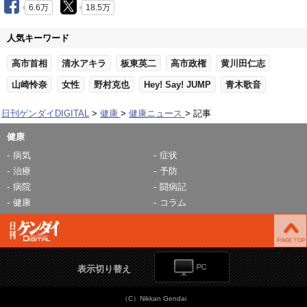
6.6万
18.5万
人気キーワード
高市首相
清水アキラ
板東英二
高市政権
黄川田仁志
山崎怜奈
女性
野村克也
Hey! Say! JUMP
青木歌音
日刊ゲンダイDIGITAL
健康
健康ニュース
記事
健康
病気
症状
治療
予防
病院
闘病記
健康
コラム
表示切り替え
（C）Nikkan Gendai