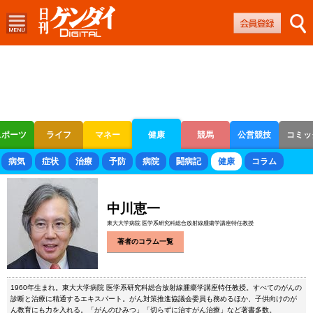
スポーツ
ライフ
マネー
健康
競馬
公営競技
コミッ
ボートレース
競輪
オートレース
病気
症状
治療
予防
病院
闘病記
健康
コラム
中川恵一
東大大学病院 医学系研究科総合放射線腫瘍学講座特任教授
著者のコラム一覧
1960年生まれ。東大大学病院 医学系研究科総合放射線腫瘍学講座特任教授。すべてのがんの
診断と治療に精通するエキスパート。がん対策推進協議会委員も務めるほか、子供向けのが
ん教育にも力を入れる。「がんのひみつ」「切らずに治すがん治療」など著書多数。