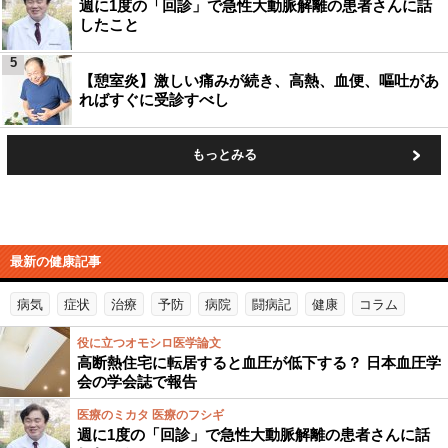
週に1度の「回診」で急性大動脈解離の患者さんに話
したこと
5
【憩室炎】激しい痛みが続き、高熱、血便、嘔吐があ
ればすぐに受診すべし
もっとみる
最新の健康記事
病気
症状
治療
予防
病院
闘病記
健康
コラム
役に立つオモシロ医学論文
高断熱住宅に転居すると血圧が低下する？ 日本血圧学
会の学会誌で報告
医療のミカタ 医療のフシギ
週に1度の「回診」で急性大動脈解離の患者さんに話