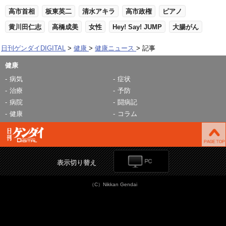
高市首相
板東英二
清水アキラ
高市政権
ピアノ
黄川田仁志
高橋成美
女性
Hey! Say! JUMP
大腸がん
日刊ゲンダイDIGITAL
健康
健康ニュース
記事
健康
病気
症状
治療
予防
病院
闘病記
健康
コラム
表示切り替え
（C）Nikkan Gendai