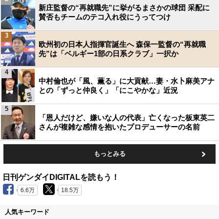
新庄監督の“再就職先”に挙がるまさかの球団 采配に
賛否もチームのテコ入れ役にうってつけ
3
欧州初の日本人指揮官誕生へ 森保一監督の“再就職
先”は「ベルギー1部の日系クラブ」一択か
4
中村倫也が「風、薫る」に大貢献…妻・水卜麻美アナ
との「ずっと仲良く」「にこやかな」近況
5
「恩人だけど、嫌いな人の代表」亡くなった板東英二
さんが複雑な感情を抱いたプロデューサーの名前
もっとみる
日刊ゲンダイDIGITALを読もう！
6.6万
18.5万
人気キーワード