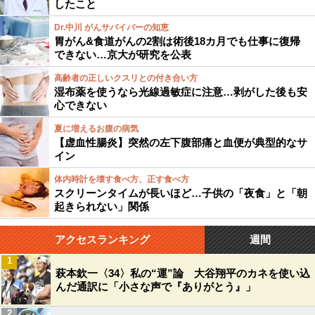
したこと
Dr.中川 がんサバイバーの知恵
胃がん&食道がんの2割は術後18カ月でも仕事に復帰
できない…京大が研究を公表
高齢者の正しいクスリとの付き合い方
湿布薬を使うなら光線過敏症に注意…剥がした後も安
心できない
夏に増えるお腹の病気
【虚血性腸炎】突然の左下腹部痛と血便が典型的なサ
イン
体内時計を壊す食べ方、正す食べ方
スクリーンタイムが長いほど…子供の「夜食」と「朝
起きられない」関係
アクセスランキング
週間
1
萩本欽一〈34〉私の“運”論 大谷翔平のカネを使い込
んだ通訳に「小さな声で『ありがとう』」
2