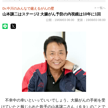
> 一覧へ
Dr.中川のみんなで越えるがんの壁
山本譲二はステージ2 大腸がん予防の内視鏡は10年に1回
公開：
19/08/03 06:00
更新：
19/08/03 06:00
不幸中の幸いといっていいでしょう。大腸がんの手術を受
けていたと報じられた歌手の山本譲二さん（６９）のことで