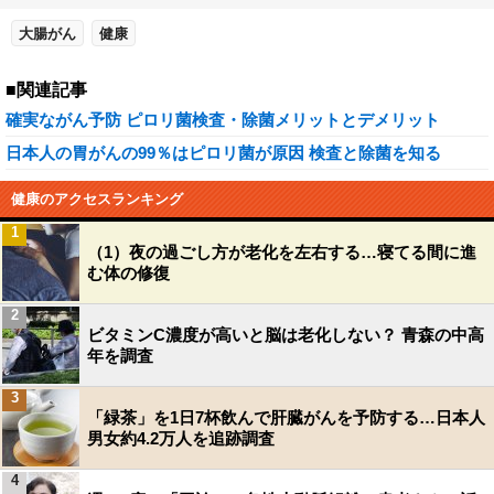
大腸がん
健康
■関連記事
確実ながん予防 ピロリ菌検査・除菌メリットとデメリット
日本人の胃がんの99％はピロリ菌が原因 検査と除菌を知る
健康のアクセスランキング
1
（1）夜の過ごし方が老化を左右する…寝てる間に進
む体の修復
2
ビタミンC濃度が高いと脳は老化しない？ 青森の中高
年を調査
3
「緑茶」を1日7杯飲んで肝臓がんを予防する…日本人
男女約4.2万人を追跡調査
4