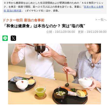
０３年から糖尿病をはじめとした生活習慣病および肥満治療のための「ＡＧＥ牧田クリニッ
ク」を東京・銀座で開院、延べ２０万人以上の患者を診ている。著書に「
医者が教える食事
術 最強の教科書
」（ダイヤモンド社）ほか、多数。
> 一覧へ
ドクター牧田 最強の食事術
「和食は健康食」は本当なのか？ 実は“塩の塊”
公開：
19/11/29 06:00
更新：
19/11/29 06:00