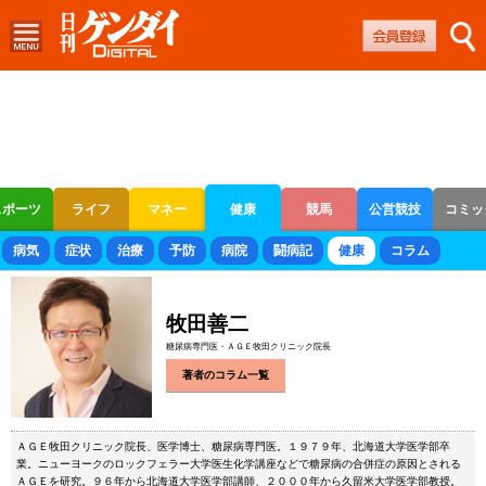
スポーツ
ライフ
マネー
健康
競馬
公営競技
コミッ
ボートレース
競輪
オートレース
病気
症状
治療
予防
病院
闘病記
健康
コラム
牧田善二
糖尿病専門医・ＡＧＥ牧田クリニック院長
著者のコラム一覧
ＡＧＥ牧田クリニック院長、医学博士、糖尿病専門医。１９７９年、北海道大学医学部卒
業。ニューヨークのロックフェラー大学医生化学講座などで糖尿病の合併症の原因とされる
ＡＧＥを研究。９６年から北海道大学医学部講師、２０００年から久留米大学医学部教授。