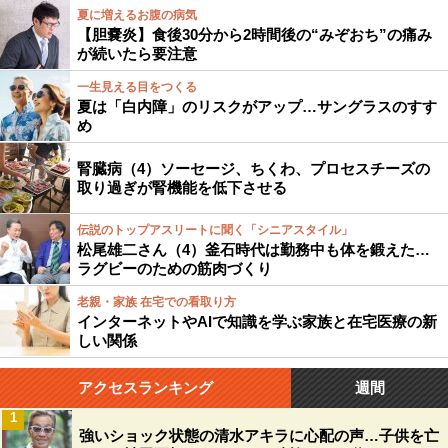
夏に増えるお腹の病気
【胆嚢炎】食後30分から2時間後の“みぞおち”の痛み
が続いたら要注意
一生見える目をつくる
夏は「白内障」のリスクがアップ…サングラスのすす
め
腎臓病（4）ソーセージ、ちくわ、プロセスチーズの
取り過ぎが腎機能を低下させる
伝説のトップアスリートに聞く「シニアスタイル」
松尾雄二さん（4）釜石時代は勤務中も体を鍛えた…
ラグビーのための筋肉づくり
老親・家族 在宅での看取り方
インターネットやAIで知識を学ぶ家族と在宅医療の新
しい関係
アクセスランキング
週間
1
強いショック状態の清水アキラに心配の声…子供を亡