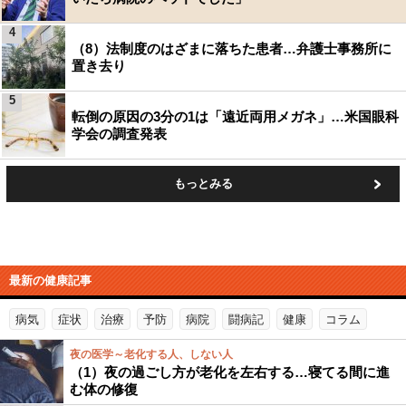
4
（8）法制度のはざまに落ちた患者…弁護士事務所に
置き去り
5
転倒の原因の3分の1は「遠近両用メガネ」…米国眼科
学会の調査発表
もっとみる
最新の健康記事
病気
症状
治療
予防
病院
闘病記
健康
コラム
夜の医学～老化する人、しない人
（1）夜の過ごし方が老化を左右する…寝てる間に進
む体の修復