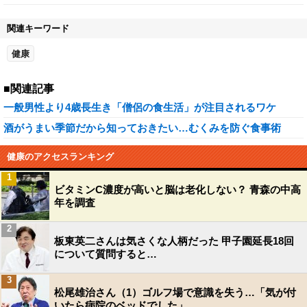
関連キーワード
健康
■関連記事
一般男性より4歳長生き「僧侶の食生活」が注目されるワケ
酒がうまい季節だから知っておきたい…むくみを防ぐ食事術
健康のアクセスランキング
1
ビタミンC濃度が高いと脳は老化しない？ 青森の中高
年を調査
2
板東英二さんは気さくな人柄だった 甲子園延長18回
について質問すると…
3
松尾雄治さん（1）ゴルフ場で意識を失う…「気が付
いたら病院のベッドでした」