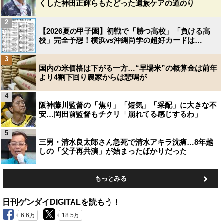
くした神田正輝らもたどった遺族ケアの道のり
2
【2026夏の甲子園】初戦で「勝つ高校」「負ける高
校」完全予想！横浜vs沖縄尚学の超好カードは…
3
国内の米価格は下がる一方…“早場米”の概算金は前年
より4割下回り農家からは悲鳴が
4
阪神藤川監督の「焦り」「短気」「采配」に大きな不
安…岡田前監督もチクリ「崩れてる感じするわ」
5
三男・清水良太郎さん急死で清水アキラ沈痛…8年越
しの「父子再共演」が始まったばかりだった
もっとみる
日刊ゲンダイDIGITALを読もう！
6.6万
18.5万