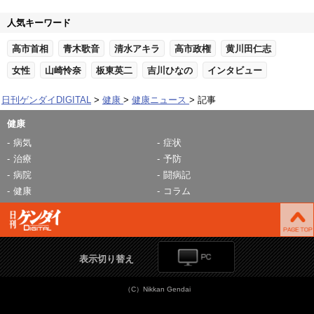
人気キーワード
高市首相
青木歌音
清水アキラ
高市政権
黄川田仁志
女性
山崎怜奈
板東英二
吉川ひなの
インタビュー
日刊ゲンダイDIGITAL
健康
健康ニュース
記事
健康
病気
症状
治療
予防
病院
闘病記
健康
コラム
表示切り替え
（C）Nikkan Gendai