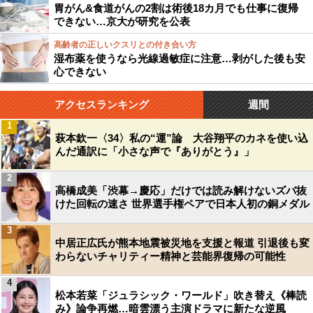
胃がん&食道がんの2割は術後18カ月でも仕事に復帰
できない…京大が研究を公表
高齢者の正しいクスリとの付き合い方
湿布薬を使うなら光線過敏症に注意…剥がした後も安
心できない
アクセスランキング
週間
1
萩本欽一〈34〉私の“運”論 大谷翔平のカネを使い込
んだ通訳に「小さな声で『ありがとう』」
2
高橋成美「渋幕→慶応」だけでは読み解けないズバ抜
けた回転の速さ 世界選手権ペアで日本人初の銅メダル
3
中居正広氏が熊本地震被災地を支援と報道 引退後も変
わらないチャリティー精神と芸能界復帰の可能性
4
松本若菜「ジュラシック・ワールド」吹き替え《棒読
み》論争再燃…暗雲漂う主演ドラマに新たな逆風