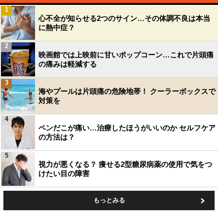
1
心不全が知らせる2つのサイン…その体調不良は本当
に熱中症？
2
映画館では上映前に甘いポップコーン…これで片頭痛
の痛みは軽減する
3
海やプールは片頭痛の危険地帯！ クーラーボックスで
対策を
4
ペンだこが痛い…治療したほうがいいのか セルフケア
の方法は？
5
視力が悪くなる？ 痩せる2型糖尿病薬の使用で気をつ
けたい目の障害
もっとみる