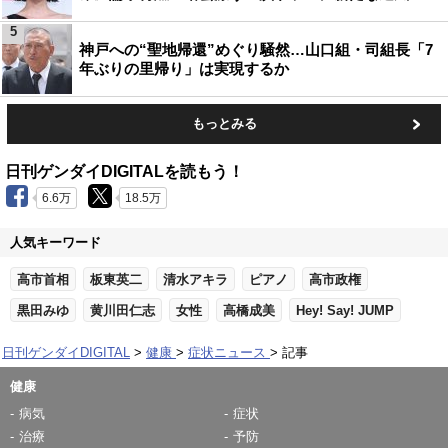
5
神戸への“聖地帰還”めぐり騒然…山口組・司組長「7
年ぶりの里帰り」は実現するか
もっとみる
日刊ゲンダイDIGITALを読もう！
6.6万
18.5万
人気キーワード
高市首相
板東英二
清水アキラ
ピアノ
高市政権
黒田みゆ
黄川田仁志
女性
高橋成美
Hey! Say! JUMP
日刊ゲンダイDIGITAL
健康
症状ニュース
記事
健康
病気
症状
治療
予防