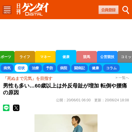
スポーツ
ライフ
マネー
健康
競馬
公営競技
コミッ
ボートレース
競輪
オートレース
病気
症状
治療
予防
病院
闘病記
健康
コラム
> 一覧へ
「死ぬまで元気」を目指す
男性も多い…60歳以上は外反母趾が増加 転倒や腰痛
の原因
公開：
20/06/01 06:00
更新：
20/06/24 18:08