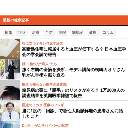
最新の健康記事
病気
症状
治療
予防
病院
闘病記
健康
コラム
役に立つオモシロ医学論文
高断熱住宅に転居すると血圧が低下する？ 日本血圧学
会の学会誌で報告
独白 愉快な“病人”たち
潔く右胸の全摘を決断…モデル講師の桐嶋カオリさん
乳がん手術を振り返る
医者も知らない医学の新常識
糖尿病の薬に「脱毛」のリスクがある？ 1万2000人の
調査結果を英国医学雑誌で報告
医療のミカタ 医療のフシギ
週に1度の「回診」で急性大動脈解離の患者さんに話
したこと
Dr.中川 がんサバイバーの知恵