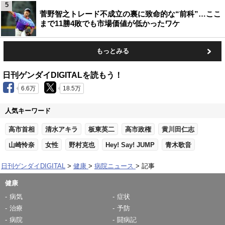
5
菅野智之トレード不成立の裏に致命的な“前科”…ここ
まで11勝4敗でも市場価値が低かったワケ
もっとみる
日刊ゲンダイDIGITALを読もう！
6.6万
18.5万
人気キーワード
高市首相
清水アキラ
板東英二
高市政権
黄川田仁志
山崎怜奈
女性
野村克也
Hey! Say! JUMP
青木歌音
日刊ゲンダイDIGITAL
健康
病院ニュース
記事
健康
病気
症状
治療
予防
病院
闘病記