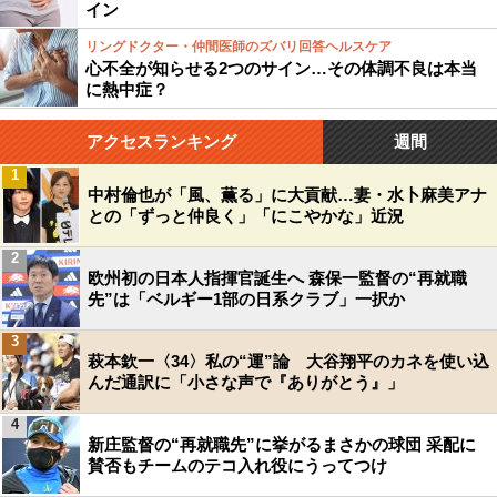
イン
リングドクター・仲間医師のズバリ回答ヘルスケア
心不全が知らせる2つのサイン…その体調不良は本当
に熱中症？
アクセスランキング
週間
1
中村倫也が「風、薫る」に大貢献…妻・水卜麻美アナ
との「ずっと仲良く」「にこやかな」近況
2
欧州初の日本人指揮官誕生へ 森保一監督の“再就職
先”は「ベルギー1部の日系クラブ」一択か
3
萩本欽一〈34〉私の“運”論 大谷翔平のカネを使い込
んだ通訳に「小さな声で『ありがとう』」
4
新庄監督の“再就職先”に挙がるまさかの球団 采配に
賛否もチームのテコ入れ役にうってつけ