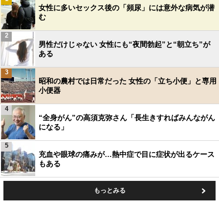
女性に多いセックス後の「頻尿」には意外な病気が潜
む
2
男性だけじゃない 女性にも“夜間勃起”と“朝立ち”が
ある
3
昭和の農村では日常だった 女性の「立ち小便」と専用
小便器
4
“全身がん”の高須克弥さん「長生きすればみんながん
になる」
5
充血や眼球の痛みが…熱中症で目に症状が出るケース
もある
もっとみる