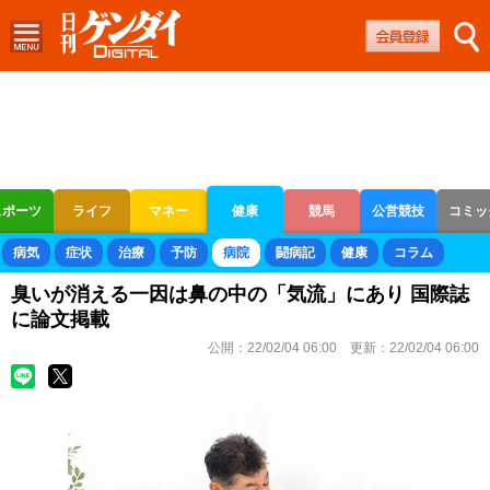
スポーツ
ライフ
マネー
健康
競馬
公営競技
コミッ
ボートレース
競輪
オートレース
病気
症状
治療
予防
病院
闘病記
健康
コラム
臭いが消える一因は鼻の中の「気流」にあり 国際誌
に論文掲載
公開：
22/02/04 06:00
更新：
22/02/04 06:00