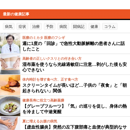
最新の健康記事
病気
症状
治療
予防
病院
闘病記
健康
コラム
医療のミカタ 医療のフシギ
週に1度の「回診」で急性大動脈解離の患者さんに話
したこと
高齢者の正しいクスリとの付き合い方
湿布薬を使うなら光線過敏症に注意…剥がした後も安
心できない
体内時計を壊す食べ方、正す食べ方
スクリーンタイムが長いほど…子供の「夜食」と「朝
起きられない」関係
健康長寿に役立つ高齢薬膳
【グレープフルーツ】「気」の巡りを促し、身体の熱
を冷まして中途覚醒
夏に増えるお腹の病気
【虚血性腸炎】突然の左下腹部痛と血便が典型的なサ