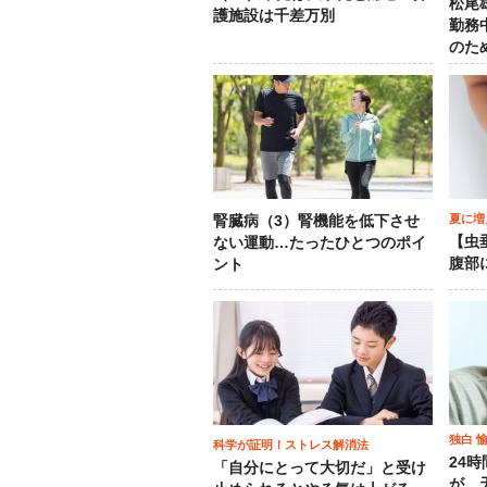
松尾
護施設は千差万別
勤務
のた
夏に増
腎臓病（3）腎機能を低下させ
【虫
ない運動…たったひとつのポイ
腹部
ント
独白 
科学が証明！ストレス解消法
24
「自分にとって大切だ」と受け
が…