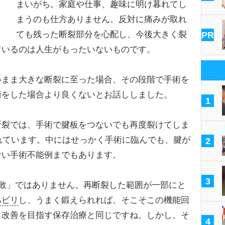
まいがち。家庭や仕事、趣味に明け暮れてし
まうのも仕方ありません。反対に痛みが取れ
ても残った断裂部分を心配し、今後大きく裂
PR
ているのは人生がもったいないものです。
まま大きな断裂に至った場合、その段階で手術を
術をした場合より良くないとお話ししました。
1
裂では、手術で腱板をつないでも再度裂けてしま
されています。中にはせっかく手術に臨んでも、腱が
2
ない手術不能例までもあります。
3
敗」ではありません。再断裂した範囲が一部にと
ハビリ
し、うまく鍛えられれば、そこそこの機能回
ま改善を目指す保存治療と同じですね。しかし、そ
4