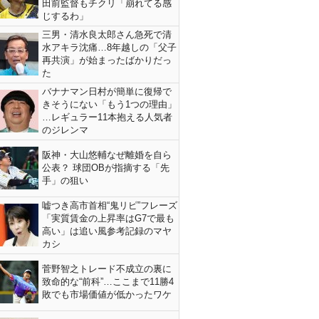
田前監督もチクリ「崩れてる感
じするわ」
三男・清水良太郎さん急死で清
水アキラ沈痛…8年越しの「父子
再共演」が始まったばかりだっ
た
バナナマン日村が簡単に復帰で
きそうにない「もう1つの理由」
…レギュラー11本抱える人気者
のジレンマ
阪神・大山悠輔なぜ離婚を自ら
公表？ 球団OBが指摘する「先
手」の狙い
嘘つき高市首相“鬼リピ”フレーズ
「実質賃金の上昇率はG7で最も
高い」は追い風参考記録のマヤ
カシ
菅野智之トレード不成立の裏に
致命的な“前科”…ここまで11勝4
敗でも市場価値が低かったワケ