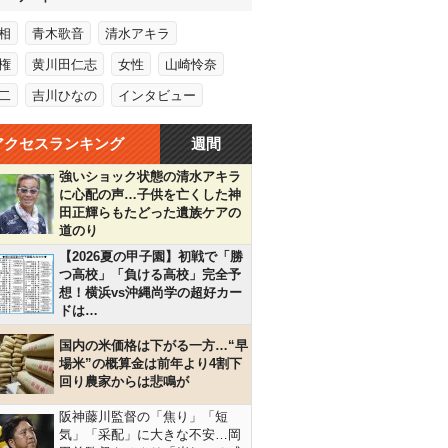
相
青木歌音
清水アキラ
権
黄川田仁志
女性
山崎怜奈
二
吉川ひなの
インタビュー
アクセスランキング
週間
強いショック状態の清水アキラ
に心配の声…子供を亡くした神
田正輝らもたどった遺族ケアの
道のり
【2026夏の甲子園】初戦で「勝
つ高校」「負ける高校」完全予
想！横浜vs沖縄尚学の超好カー
ドは…
国内の米価格は下がる一方…“早
場米”の概算金は前年より4割下
回り農家からは悲鳴が
阪神藤川監督の「焦り」「短
気」「采配」に大きな不安…岡