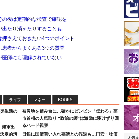
その後は定期的な検査で確認を
が出たり消えたりすることも
は押さえておきたい4つのポイント
…患者からよくある3つの質問
が医師にも理解されていない
ライフ
マネー
BOOKS
災生活の
被災地を踏み台に…確かにビンビン「伝わる」高
市首相の人気取り “政治の師”は激励に駆けずり回
るハード視察
）海軍出
決定的溝
日銀に国債買い入れ要請との報道も…円安・物価
人気