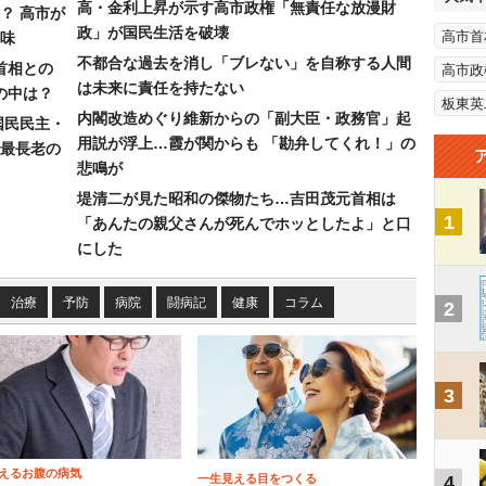
高・金利上昇が示す高市政権「無責任な放漫財
？ 高市が
政」が国民生活を破壊
高市首
味
不都合な過去を消し「ブレない」を自称する人間
首相との
高市政
は未来に責任を持たない
の中は？
板東英
内閣改造めぐり維新からの「副大臣・政務官」起
国民民主・
用説が浮上…霞が関からも 「勘弁してくれ！」の
最長老の
悲鳴が
堤清二が見た昭和の傑物たち…吉田茂元首相は
1
「あんたの親父さんが死んでホッとしたよ」と口
にした
治療
予防
病院
闘病記
健康
コラム
2
3
えるお腹の病気
一生見える目をつくる
4