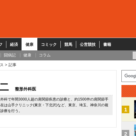
フ
経済
健康
コミック
競馬
公営競技
書籍
闘病記
健康
コラム
ス
記事
二
整形外科医
外科で年間3000人超の肩関節疾患の診療と、約1500件の肩関節手
在は山手クリニック(東京・下北沢)など、東京、埼玉、神奈川の複
1
肩診療を行う。
2