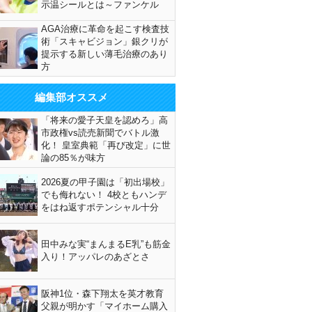
示温シールとは～ファンケル
AGA治療に革命を起こす検査技
術「スキャビジョン」銀クリが
提示する新しい薄毛治療のあり
方
編集部オススメ
「将来の愛子天皇を認めろ」高
市政権vs読売新聞でバトル激
化！ 皇室典範「再び改定」に世
論の85％が味方
2026夏の甲子園は「初出場校」
でも侮れない！ 4校ともハンデ
をはね返すポテンシャル十分
田中みな実“まんまるE乳”も筋金
入り！アッパレのあざとさ
阪神1位・森下翔太を英才教育
父親が明かす「マイホーム購入