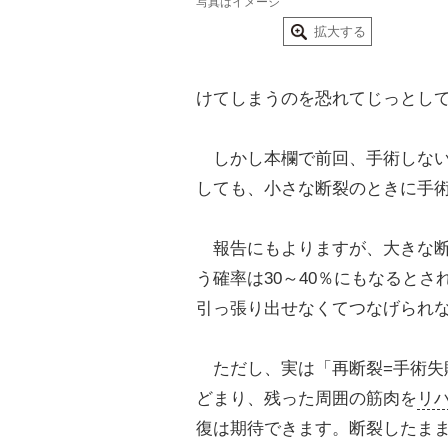
写真はイメージ
拡大する
けてしまうのを恐れてじっとし
しかし本欄で前回、手術しない
しても、小さな断裂のときに手
報告にもよりますが、大きな断
う確率は30～40％にもなると
引っ張り出せなくてつなげられ
ただし、実は「再断裂=手術失
どまり、残った周囲の筋肉を
リ
復は期待できます。断裂したま