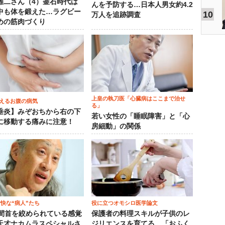
雄二さん（4）釜石時代は
んを予防する…日本人男女約4.2
中も体を鍛えた…ラグビー
10
万人を追跡調査
めの筋肉づくり
上皇の執刀医「心臓病はここまで治せ
えるお腹の病気
る」
垂炎】みぞおちから右の下
若い女性の「睡眠障害」と「心
に移動する痛みに注意！
房細動」の関係
愉快な“病人”たち
役に立つオモシロ医学論文
時間首を絞められている感覚
保護者の料理スキルが子供のレ
天才ナカムラスペシャルさ
ジリエンスを育てる…「おふく