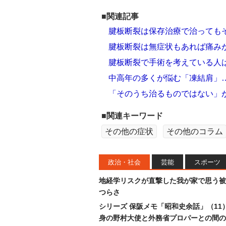
■関連記事
腱板断裂は保存治療で治っても
腱板断裂は無症状もあれば痛み
腱板断裂で手術を考えている人
中高年の多くが悩む「凍結肩」
「そのうち治るものではない」
■関連キーワード
その他の症状
その他のコラム
政治・社会
芸能
スポーツ
地経学リスクが直撃した我が家で思う被
つらさ
シリーズ 保阪メモ「昭和史余話」（11
身の野村大使と外務省プロパーとの間の