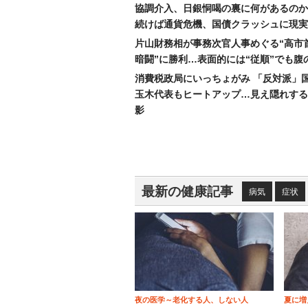
協調介入、日銀恫喝の裏に何があるのか
続けば通貨危機、国債クラッシュに現実
片山財務相が事務次官人事めぐる“高市
暗闘”に勝利…表面的には“従順”でも腹
消費税政局にいっちょがみ 「反対派」
玉木代表もヒートアップ…見え隠れする
影
最新の健康記事
病気
症状
夜の医学～老化する人、しない人
夏に増