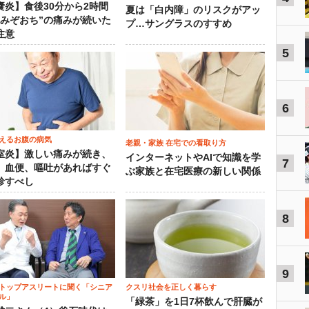
嚢炎】食後30分から2時間
夏は「白内障」のリスクがアッ
“みぞおち”の痛みが続いた
プ…サングラスのすすめ
注意
5
6
えるお腹の病気
老親・家族 在宅での看取り方
室炎】激しい痛みが続き、
インターネットやAIで知識を学
7
、血便、嘔吐があればすぐ
ぶ家族と在宅医療の新しい関係
診すべし
8
9
トップアスリートに聞く「シニア
クスリ社会を正しく暮らす
ル」
「緑茶」を1日7杯飲んで肝臓が