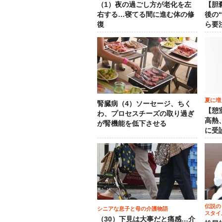
（1）夜の過ごし方が老化を左
【胆
右する…寝てる間に進む体の修
後の
復
ら要
夏に増
腎臓病（4）ソーセージ、ちく
【憩
わ、プロセスチーズの取り過ぎ
高熱
が腎機能を低下させる
に受
伝説の
シニアな息子と母の介護物語
スタイ
（30）下見は大事だと痛感…介