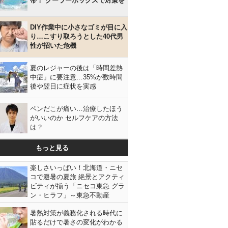
帯！ クーラーボックスで対策を
DIY作業中に小さなゴミが目に入
り…こすり取ろうとした40代男
性が招いた危機
夏のレジャーの後は「時間差熱
中症」に要注意…35%が数時間
後や翌日に症状を実感
ペンだこが痛い…治療したほう
がいいのか セルフケアの方法
は？
もっと見る
楽しさいっぱい！北海道・ニセ
コで避暑の夏旅 絶景とアクティ
ビティが揃う「ニセコ東急 グラ
ン・ヒラフ」～東急不動産
暑熱対策が義務化される時代に
貼るだけで暑さの変化がわかる