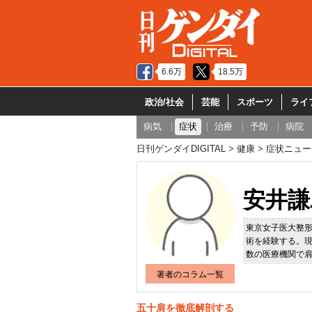
6.6万
18.5万
政治/社会
芸能
スポーツ
ライ
病気
症状
治療
予防
病院
日刊ゲンダイDIGITAL
健康
症状ニュー
安井謙
東京女子医大整形
術を経験する。現
数の医療機関で
著者のコラム一覧
五十肩を徹底解剖する