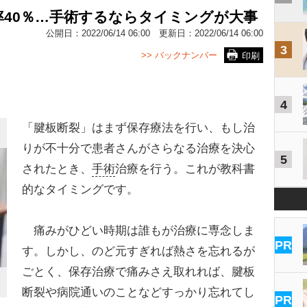
40％…手術するならタイミングが大事
公開日：
2022/06/14 06:00
更新日：
2022/06/14 06:00
3
>> バックナンバー
印刷
4
「腱板断裂」はまず保存療法を行い、もし治
りが不十分で患者さんがさらなる治療を決心
5
されたとき、
手術
治療を行う。これが教科書
的なタイミングです。
痛みがひどい時期は誰もが治療に専念しま
PR
す。しかし、のど元すぎれば熱さを忘れるが
ごとく、保存治療で痛みさえ取れれば、腱板
断裂や病院通いのことなどすっかり忘れてし
PR