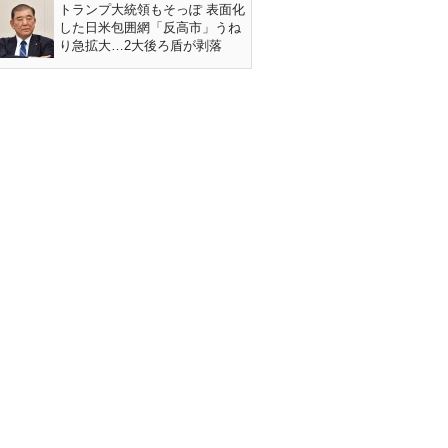
トランプ大統領もそっぽ 表面化
した日米包囲網「反高市」うね
り急拡大…2大後ろ盾が剥落