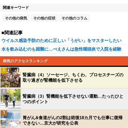
関連キーワード
その他の病気
その他の症状
その他のコラム
■関連記事
ウイルス感染予防のために正しい「うがい」をマスターしたい
水を飲み込むのも困難に…ぺえさんは急性咽頭炎で入院を経験
病気のアクセスランキング
1
腎臓病（4）ソーセージ、ちくわ、プロセスチーズの
取り過ぎが腎機能を低下させる
2
腎臓病（3）腎機能を低下させない運動…たったひと
つのポイント
3
胃がん&食道がんの2割は術後18カ月でも仕事に復帰
できない…京大が研究を公表