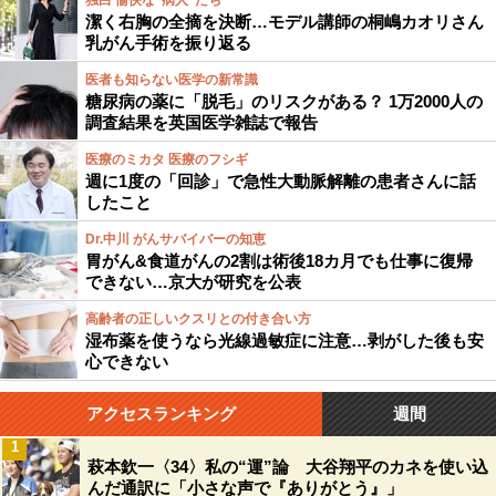
独白 愉快な“病人”たち
潔く右胸の全摘を決断…モデル講師の桐嶋カオリさん
乳がん手術を振り返る
医者も知らない医学の新常識
糖尿病の薬に「脱毛」のリスクがある？ 1万2000人の
調査結果を英国医学雑誌で報告
医療のミカタ 医療のフシギ
週に1度の「回診」で急性大動脈解離の患者さんに話
したこと
Dr.中川 がんサバイバーの知恵
胃がん&食道がんの2割は術後18カ月でも仕事に復帰
できない…京大が研究を公表
高齢者の正しいクスリとの付き合い方
湿布薬を使うなら光線過敏症に注意…剥がした後も安
心できない
アクセスランキング
週間
1
萩本欽一〈34〉私の“運”論 大谷翔平のカネを使い込
んだ通訳に「小さな声で『ありがとう』」