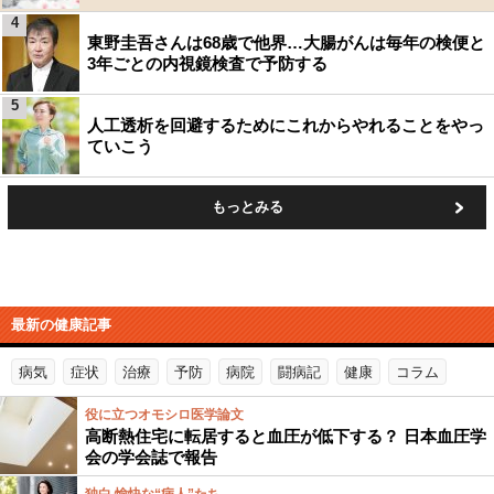
4
東野圭吾さんは68歳で他界…大腸がんは毎年の検便と
3年ごとの内視鏡検査で予防する
5
人工透析を回避するためにこれからやれることをやっ
ていこう
もっとみる
最新の健康記事
病気
症状
治療
予防
病院
闘病記
健康
コラム
役に立つオモシロ医学論文
高断熱住宅に転居すると血圧が低下する？ 日本血圧学
会の学会誌で報告