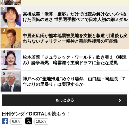
2
高橋成美「渋幕→慶応」だけでは読み解けないズバ抜
けた回転の速さ 世界選手権ペアで日本人初の銅メダル
3
中居正広氏が熊本地震被災地を支援と報道 引退後も変
わらないチャリティー精神と芸能界復帰の可能性
4
松本若菜「ジュラシック・ワールド」吹き替え《棒読
み》論争再燃…暗雲漂う主演ドラマに新たな逆風
5
神戸への“聖地帰還”めぐり騒然…山口組・司組長「7
年ぶりの里帰り」は実現するか
もっとみる
日刊ゲンダイDIGITALを読もう！
6.6万
18.5万