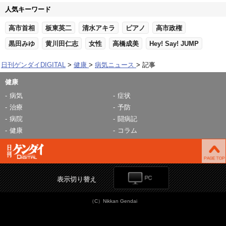
人気キーワード
高市首相
板東英二
清水アキラ
ピアノ
高市政権
黒田みゆ
黄川田仁志
女性
高橋成美
Hey! Say! JUMP
日刊ゲンダイDIGITAL
健康
病気ニュース
記事
健康
病気
症状
治療
予防
病院
闘病記
健康
コラム
表示切り替え
（C）Nikkan Gendai