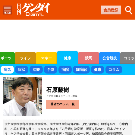
スポーツ
ライフ
マネー
健康
競馬
公営競技
コミッ
ボートレース
競輪
オートレース
病気
症状
治療
予防
病院
闘病記
健康
コラム
石原藤樹
「北品川藤クリニック」院長
著者のコラム一覧
信州大学医学部医学科大学院卒。同大学医学部老年内科（内分泌内科）助手を経て、心療内
科、小児科研修を経て、１９９８年より「六号通り診療所」所長を務めた。日本プライマ
リ・ケア学会会員。日本医師会認定産業医・同認定スポーツ医。糖尿病協会療養指導医。